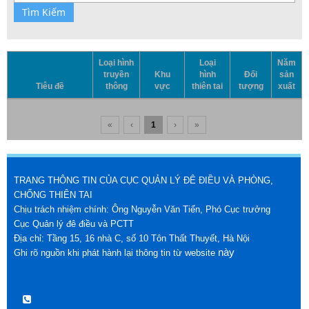
Tìm Kiếm
Loại hình
Loại
Năm
truyền
Khu
hình
Đối
sản
Tiêu đề
thông
vực
thiên tai
tượng
xuất
«
‹
1
›
»
TRANG THÔNG TIN CỦA CỤC QUẢN LÝ ĐÊ ĐIỀU VÀ PHÒNG,
CHỐNG THIÊN TAI
Chịu trách nhiệm chính: Ông Nguyễn Văn Tiến, Phó Cục trưởng
Cục Quản lý đê điều và PCTT
Địa chỉ: Tầng 15, 16 nhà C, số 10 Tôn Thất Thuyết, Hà Nội
này
Ghi rõ nguồn khi phát hành lại thông tin từ website