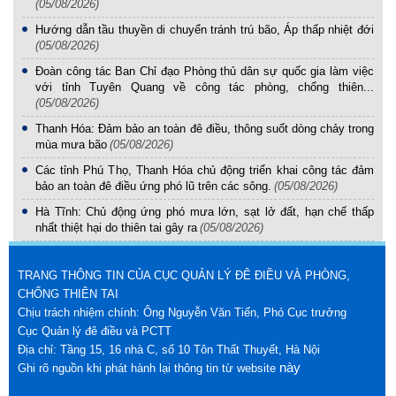
(05/08/2026)
Hướng dẫn tầu thuyền di chuyển tránh trú bão, Áp thấp nhiệt đới
(05/08/2026)
Đoàn công tác Ban Chỉ đạo Phòng thủ dân sự quốc gia làm việc
với tỉnh Tuyên Quang về công tác phòng, chống thiên...
(05/08/2026)
Thanh Hóa: Đảm bảo an toàn đê điều, thông suốt dòng chảy trong
mùa mưa bão
(05/08/2026)
Các tỉnh Phú Thọ, Thanh Hóa chủ động triển khai công tác đảm
bảo an toàn đê điều ứng phó lũ trên các sông.
(05/08/2026)
Hà Tĩnh: Chủ động ứng phó mưa lớn, sạt lở đất, hạn chế thấp
nhất thiệt hại do thiên tai gây ra
(05/08/2026)
TRANG THÔNG TIN CỦA CỤC QUẢN LÝ ĐÊ ĐIỀU VÀ PHÒNG,
CHỐNG THIÊN TAI
Chịu trách nhiệm chính: Ông Nguyễn Văn Tiến, Phó Cục trưởng
Cục Quản lý đê điều và PCTT
Địa chỉ: Tầng 15, 16 nhà C, số 10 Tôn Thất Thuyết, Hà Nội
này
Ghi rõ nguồn khi phát hành lại thông tin từ website