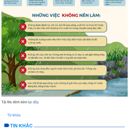
Tải file đính kèm
tại đây
.
Từ khóa:
TIN KHÁC