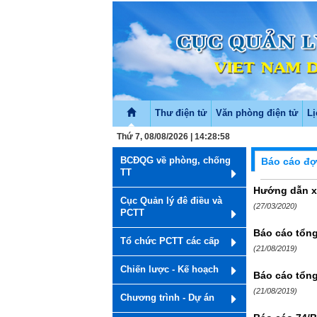
Thư điện tử
Văn phòng điện tử
Lị
Thứ 7, 08/08/2026 | 14:28:58
BCĐQG về phòng, chống
Báo cáo đợt
TT
Hướng dẫn x
Cục Quản lý đê điều và
(27/03/2020)
PCTT
Báo cáo tổng
Tổ chức PCTT các cấp
(21/08/2019)
Chiến lược - Kế hoạch
Báo cáo tổng
(21/08/2019)
Chương trình - Dự án