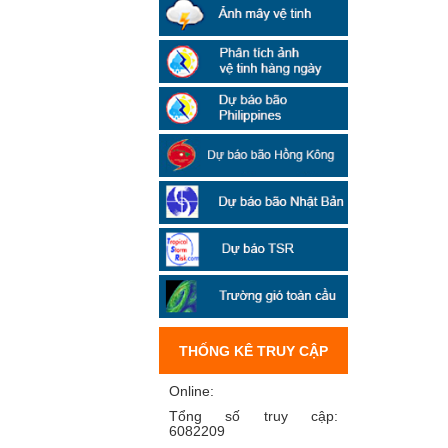
THỐNG KÊ TRUY CẬP
Online:
Tổng số truy cập:
6082209