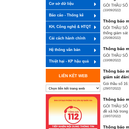
Cơ sở dữ liệu
GÓI THẦU SỐ 31
(10/09/2022)
Báo cáo - Thống kê
Thông báo m
KH, Công nghệ & HTQT
GÓI THẦU SỐ 22
thống giám sát 
(25/08/2022)
Cải cách hành chính
Thông báo mờ
Hệ thống văn bản
GÓI THẦU SỐ 31
(10/08/2022)
Thiệt hại - KP hậu quả
Thông báo mờ
LIÊN KẾT WEB
giám sát đán
Gói thầu số 16
(29/07/2022)
Thông báo mờ
GÓI THẦU SỐ 8:
đề xã hội trong
(18/07/2022)
Thông báo mờ