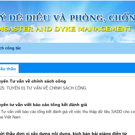
ch công tác
đấu thầu
uyển Tư vấn về chính sách công
 25: TUYỂN 01 TƯ VẤN VỀ CHÍNH SÁCH CÔNG
yển tư vấn viết báo cáo tổng kết đánh giá
 Tư vấn viết báo cáo tổng kết đánh giá về việc thu thập dữ liệu SADD cho cơ
tai Việt Nam
i thầu đơn vị xây dựng nội dung, kịch bản bài giảng điện tử