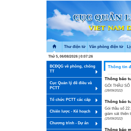
Thư điện tử
Văn phòng điện tử
Lị
Thứ 5, 06/08/2026 | 0:07:26
BCĐQG về phòng, chống
Thông tin 
TT
Thông báo t
Cục Quản lý đê điều và
GÓI THẦU SỐ
PCTT
(28/09/2022)
Tổ chức PCTT các cấp
Thông báo tu
Gói thầu số 22:
Chiến lược - Kế hoạch
giám sát thiên 
(25/09/2022)
Chương trình - Dự án
Thông báo mờ