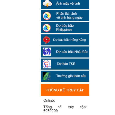
THỐNG KÊ TRUY CẬP
Online:
Tổng số truy cập:
6082209