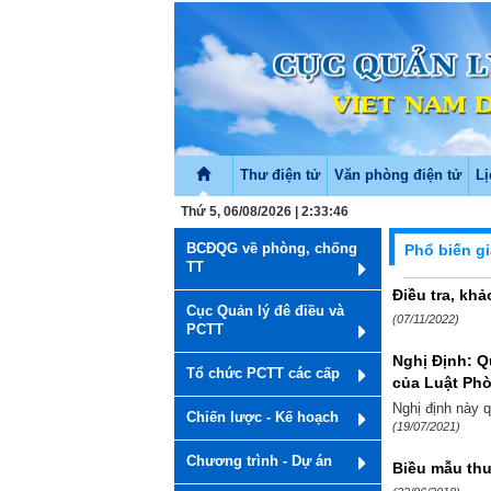
Thư điện tử
Văn phòng điện tử
Lị
Thứ 5, 06/08/2026 | 2:33:46
BCĐQG về phòng, chống
Phổ biến gi
TT
Điều tra, kh
Cục Quản lý đê điều và
(07/11/2022)
PCTT
Nghị Định: Q
Tổ chức PCTT các cấp
của Luật Phò
Nghị định này q
Chiến lược - Kế hoạch
(19/07/2021)
Chương trình - Dự án
Biều mẫu thu 