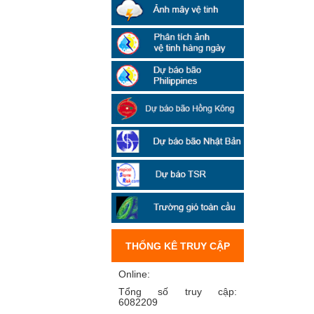
THỐNG KÊ TRUY CẬP
Online:
Tổng số truy cập:
6082209