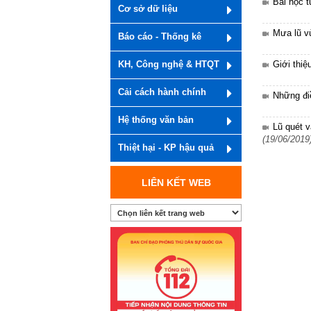
Bài học t
Cơ sở dữ liệu
Mưa lũ vù
Báo cáo - Thống kê
Giới thiệ
KH, Công nghệ & HTQT
Cải cách hành chính
Những điề
Hệ thống văn bản
Lũ quét 
(19/06/2019
Thiệt hại - KP hậu quả
LIÊN KẾT WEB