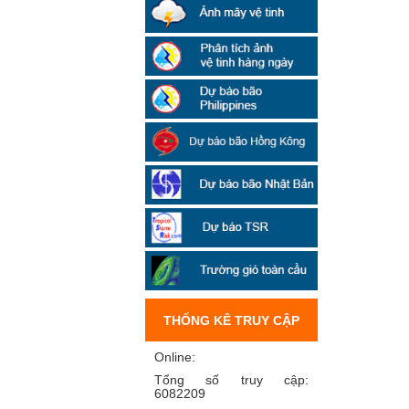
THỐNG KÊ TRUY CẬP
Online:
Tổng số truy cập:
6082209