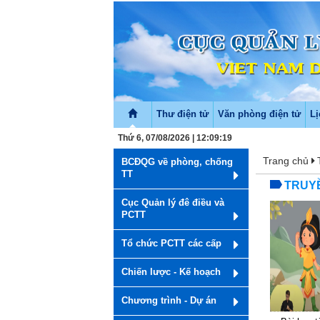
Thư điện tử
Văn phòng điện tử
Lị
Thứ 6, 07/08/2026 | 12:09:19
Trang chủ
BCĐQG về phòng, chống
TT
TRUYỀ
Cục Quản lý đê điều và
PCTT
Tổ chức PCTT các cấp
Chiến lược - Kế hoạch
Chương trình - Dự án