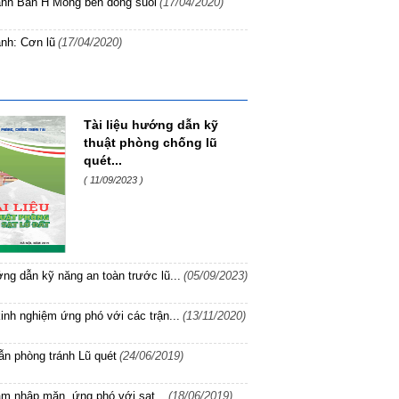
hanh Bản H Mông bên dòng suối
(17/04/2020)
anh: Cơn lũ
(17/04/2020)
Tài liệu hướng dẫn kỹ
thuật phòng chống lũ
quét...
( 11/09/2023 )
ớng dẫn kỹ năng an toàn trước lũ...
(05/09/2023)
inh nghiệm ứng phó với các trận...
(13/11/2020)
n phòng tránh Lũ quét
(24/06/2019)
 xâm nhập mặn, ứng phó với sạt...
(18/06/2019)