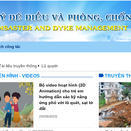
ch công tác
Tài liệu truyền thông
Lũ quyét
N HÌNH - VIDEOS
TRUYỀN TH
Bộ video hoạt hình (2D
Animation) cho trẻ em
hướng dẫn các kỹ năng
ứng phó với lũ quét, sạt lở
đất
(05/09/2023)