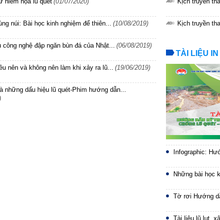
ừ hiểm họa lũ quét
(01/07/2020)
Kịch truyền t
ng núi: Bài học kinh nghiệm để thiên...
(10/08/2019)
Kịch truyền th
u công nghệ đập ngăn bùn đá của Nhật...
(06/08/2019)
TÀI LIỆU IN
u nên và không nên làm khi xảy ra lũ...
(19/06/2019)
và những dấu hiệu lũ quét-Phim hướng dẫn...
)
Infographic: Hư
Những bài học k
Tờ rơi Hướng dẫ
Tài liệu lũ lụt,