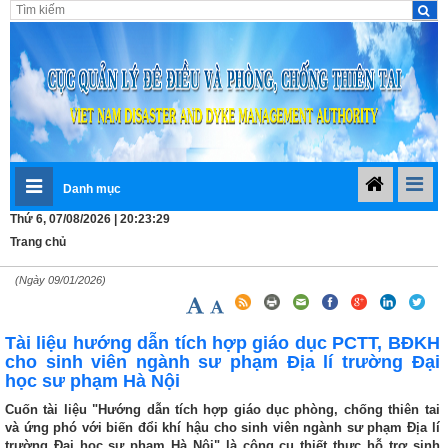
Danh mục
Thứ 6, 07/08/2026 | 20:23:29
Trang chủ
(Ngày 09/01/2026)
Tài liệu hướng dẫn tích hợp giáo dục PCTT, BĐKH
cho sinh viên ngành sư phạm Địa lí trường Đại
học sư phạm Hà Nội
Cuốn tài liệu "Hướng dẫn tích hợp giáo dục phòng, chống thiên tai
và ứng phó với biến đổi khí hậu cho sinh viên ngành sư phạm Địa lí
trường Đại học sư phạm Hà Nội" là công cụ thiết thực hỗ trợ sinh