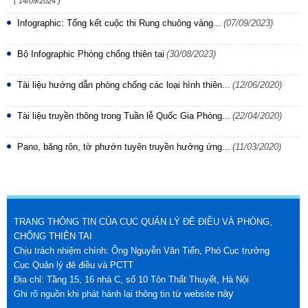
( 14/09/2024 )
Infographic: Tổng kết cuộc thi Rung chuông vàng...
(07/09/2023)
Bộ Infographic Phòng chống thiên tai
(30/08/2023)
Tài liệu hướng dẫn phòng chống các loại hình thiên...
(12/06/2020)
Tài liệu truyền thông trong Tuần lễ Quốc Gia Phòng...
(22/04/2020)
Pano, băng rôn, tờ phướn tuyên truyền hưởng ứng...
(11/03/2020)
TRANG THÔNG TIN CỦA CỤC QUẢN LÝ ĐÊ ĐIỀU VÀ PHÒNG,
CHỐNG THIÊN TAI
Chịu trách nhiệm chính: Ông Nguyễn Văn Tiến, Phó Cục trưởng
Cục Quản lý đê điều và PCTT
Địa chỉ: Tầng 15, 16 nhà C, số 10 Tôn Thất Thuyết, Hà Nội
này
Ghi rõ nguồn khi phát hành lại thông tin từ website