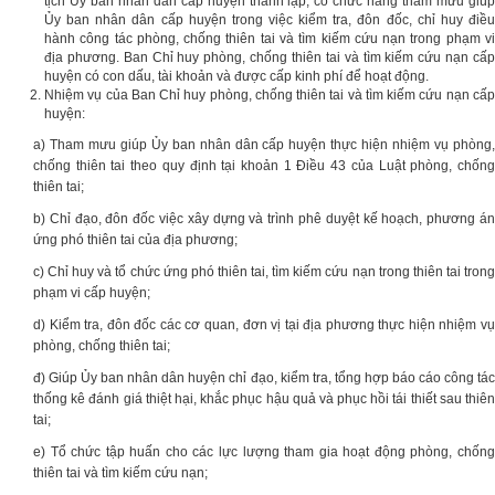
tịch Ủy ban nhân dân cấp huyện thành lập, có chức năng tham mưu giúp
Ủy ban nhân dân cấp huyện trong việc kiểm tra, đôn đốc, chỉ huy điều
hành công tác phòng, chống thiên tai và tìm kiếm cứu nạn trong phạm vi
địa phương. Ban Chỉ huy phòng, chống thiên tai và tìm kiếm cứu nạn cấp
huyện có con dấu, tài khoản và được cấp kinh phí để hoạt động.
Nhiệm vụ của Ban Chỉ huy phòng, chống thiên tai và tìm kiếm cứu nạn cấp
huyện:
a) Tham mưu giúp Ủy ban nhân dân cấp huyện thực hiện nhiệm vụ phòng,
chống thiên tai theo quy định tại khoản 1 Điều 43 của Luật phòng, chống
thiên tai;
b) Chỉ đạo, đôn đốc việc xây dựng và trình phê duyệt kế hoạch, phương án
ứng phó thiên tai của địa phương;
c) Chỉ huy và tổ chức ứng phó thiên tai, tìm kiếm cứu nạn trong thiên tai trong
phạm vi cấp huyện;
d) Kiểm tra, đôn đốc các cơ quan, đơn vị tại địa phương thực hiện nhiệm vụ
phòng, chống thiên tai;
đ) Giúp Ủy ban nhân dân huyện chỉ đạo, kiểm tra, tổng hợp báo cáo công tác
thống kê đánh giá thiệt hại, khắc phục hậu quả và phục hồi tái thiết sau thiên
tai;
e) Tổ chức tập huấn cho các lực lượng tham gia hoạt động phòng, chống
thiên tai và tìm kiếm cứu nạn;