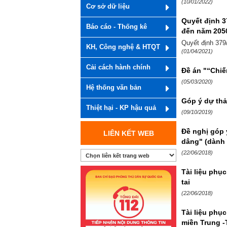
(10/01/2022)
Cơ sở dữ liệu
Quyết định 3
Báo cáo - Thống kê
đến năm 205
Quyết định 379
KH, Công nghệ & HTQT
(01/04/2021)
Cải cách hành chính
Đề án "“Chiế
(05/03/2020)
Hệ thống văn bản
Góp ý dự thả
Thiệt hại - KP hậu quả
(09/10/2019)
Đề nghị góp 
LIÊN KẾT WEB
dâng" (dành 
(22/06/2018)
Tài liệu phụ
tai
(22/06/2018)
Tài liệu phụ
miền Trung 