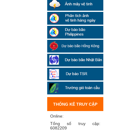
THỐNG KÊ TRUY CẬP
Online:
Tổng số truy cập:
6082209