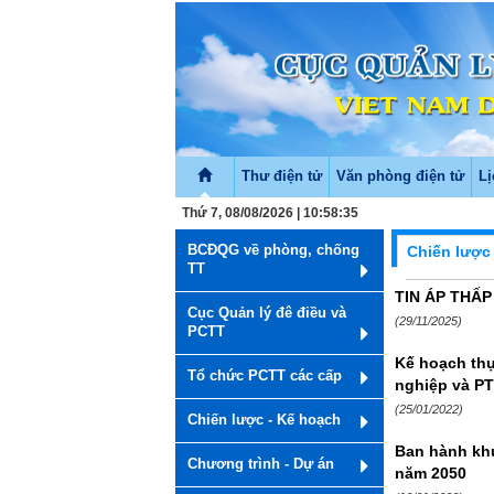
Thư điện tử
Văn phòng điện tử
Lị
Thứ 7, 08/08/2026 | 10:58:35
BCĐQG về phòng, chống
Chiến lược
TT
TIN ÁP THẤ
Cục Quản lý đê điều và
(29/11/2025)
PCTT
Kế hoạch thự
Tổ chức PCTT các cấp
nghiệp và P
(25/01/2022)
Chiến lược - Kế hoạch
Ban hành khu
Chương trình - Dự án
năm 2050