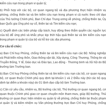
kiếm cứu nạn trong phạm vi quản lý;
b) Phối hợp với các bộ, cơ quan ngang bộ và địa phương thực hiện nhiệm vụ
phòng, chống thiên tai và tìm kiếm cứu nạn trong phạm vi cả nước theo chỉ đạo
của Thủ tướng Chính phủ, Ban Chỉ đạo Trung ương về phòng, chống thiên tai, Ủy
ban Quốc gia Ứng phó sự cố, thiên tai và Tìm kiếm cứu nạn;
c) Quyết định các biện pháp cấp bách, huy động theo thẩm quyền các nguồn lực
của bộ để ứng phó và khắc phục kịp thời hậu quả thiên tai và tìm kiếm cứu nạn
trong phạm vi quản lý của bộ và hỗ trợ các địa phương.
Cơ cấu tổ chức:
a) Ban Chỉ huy Phòng, chống thiên tai và tìm kiếm cứu nạn các Bộ: Nông nghiệp
và Phát triển nông thôn, Giao thông vận tải, Xây dựng, Công Thương, Thông tin và
Truyền thông, Y tế, Giáo dục và Đào tạo, Lao động - Thương binh và Xã hội do Bộ
trưởng làm Trưởng ban.
b) Ban Chỉ huy Phòng chống thiên tai và tìm kiếm cứu nạn các bộ, cơ quan ngang
bộ, cơ quan thuộc Chính phủ quy định tại khoản 1 và 2 Điều này (trừ các bộ quy
định tại điểm a khoản này) do 01 lãnh đạo cấp bộ làm Trưởng ban.
c) Căn cứ yêu cầu, nhiệm vụ, Bộ trưởng các bộ, Thủ trưởng cơ quan ngang bộ, cơ
quan thuộc Chính phủ giao cơ quan chuyên môn tham mưu, giúp Bộ trưởng, Thủ
trưởng cơ quan thực hiện nhiệm vụ quản lý về phòng, chống thiên tai thuộc phạm
vi quản lý và kiêm nhiệm vụ Văn phòng thường trực Ban Chỉ huy Phòng, chống