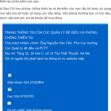
thiên tai và tìm kiếm cứu nạn;
d) Ban Chỉ huy phòng, chống thiên tai và tìm kiếm cứu nạn cấp bộ được sử dụng
con dấu của bộ hoặc sử dụng con dấu riêng, Văn phòng thường trực có con dấu,
được cấp kinh phí, mở tài khoản để hoạt động.
TRANG THÔNG TIN CỦA CỤC QUẢN LÝ ĐÊ ĐIỀU VÀ PHÒNG,
CHỐNG THIÊN TAI
Chịu trách nhiệm chính: Ông Nguyễn Văn Tiến, Phó Cục trưởng
Cục Quản lý đê điều và PCTT
Địa chỉ: Tầng 15, 16 nhà C, số 10 Tôn Thất Thuyết, Hà Nội
này
Ghi rõ nguồn khi phát hành lại thông tin từ website
Điện thoại: 024.37335804
Fax: 024.37335701
Email: cqldd_pqlrr@mae.gov.vn