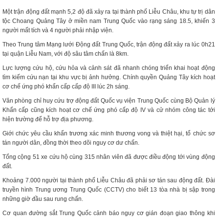
Một trận động đất mạnh 5,2 độ đã xảy ra tại thành phố Liễu Châu, khu tự trị dân
tộc Choang Quảng Tây ở miền nam Trung Quốc vào rạng sáng 18.5, khiến 3
người mất tích và 4 người phải nhập viện.
Theo Trung tâm Mạng lưới Động đất Trung Quốc, trận động đất xảy ra lúc 0h21
tại quận Liễu Nam, với độ sâu tâm chấn là 8km.
Lực lượng cứu hộ, cứu hỏa và cảnh sát đã nhanh chóng triển khai hoạt động
tìm kiếm cứu nạn tại khu vực bị ảnh hưởng. Chính quyền Quảng Tây kích hoạt
cơ chế ứng phó khẩn cấp cấp độ III lúc 2h sáng.
Văn phòng chỉ huy cứu trợ động đất Quốc vụ viện Trung Quốc cùng Bộ Quản lý
Khẩn cấp cũng kích hoạt cơ chế ứng phó cấp độ IV và cử nhóm công tác tới
hiện trường để hỗ trợ địa phương.
Giới chức yêu cầu khẩn trương xác minh thương vong và thiệt hại, tổ chức sơ
tán người dân, đồng thời theo dõi nguy cơ dư chấn.
Tổng cộng 51 xe cứu hộ cùng 315 nhân viên đã được điều động tới vùng động
đất.
Khoảng 7.000 người tại thành phố Liễu Châu đã phải sơ tán sau động đất. Đài
truyền hình Trung ương Trung Quốc (CCTV) cho biết 13 tòa nhà bị sập trong
những giờ đầu sau rung chấn.
Cơ quan đường sắt Trung Quốc cảnh báo nguy cơ gián đoạn giao thông khi