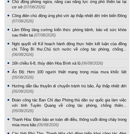
Chủ động phòng ngừa, nâng cao năng lực ứng phó thiên tai tại
cơ sở
(07/08/2026)
Công điện chủ động ứng phó với áp thấp nhiệt đới trên biển Đông
(07/08/2026)
Lâm Đồng tăng cường kiến thức phòng bệnh, bảo vệ sức khỏe
sau thiên tai
(07/08/2026)
Nghị quyết về Kế hoạch hành động thực hiện kết luận của đồng
chí Tổng Bí thư,Chủ tịch nước về công tác phòng, chống...
(06/08/2026)
16h chiều 6-8, thủy điện Hòa Bình xả lũ
(06/08/2026)
Ấn Độ: Hơn 100 người thiệt mạng trong mùa mưa khốc liệt
(05/08/2026)
Hướng dẫn tầu thuyền di chuyển tránh trú bão, Áp thấp nhiệt đới
(05/08/2026)
Đoàn công tác Ban Chỉ đạo Phòng thủ dân sự quốc gia làm việc
với tỉnh Tuyên Quang về công tác phòng, chống thiên...
(05/08/2026)
Thanh Hóa: Đảm bảo an toàn đê điều, thông suốt dòng chảy trong
mùa mưa bão
(05/08/2026)
Các tỉnh Phú Thọ, Thanh Hóa chủ động triển khai công tác đảm