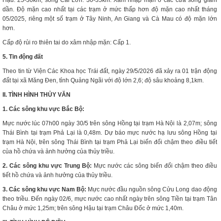
Hậu: 25-30km; sông Cái Lớn: 30-35km. Xâm nhập mặn ở các cửa sông giảm
dần. Độ mặn cao nhất tại các trạm ở mức thấp hơn độ mặn cao nhất tháng
05/2025, riêng một số trạm ở Tây Ninh, An Giang và Cà Mau có độ mặn lớn
hơn.
Cấp độ rủi ro thiên tai do xâm nhập mặn: Cấp 1.
5. Tin động đất
Theo tin từ Viện Các Khoa học Trái đất, ngày 29/5/2026 đã xảy ra 01 trận động
đất tại xã Măng Đen, tỉnh Quảng Ngãi với độ lớn 2,6; độ sâu khoảng 8,1km.
II. TÌNH HÌNH THỦY VĂN
1. Các sông khu vực Bắc Bộ:
Mực nước lúc 07h00 ngày 30/5 trên sông Hồng tại trạm Hà Nội là 2,07m; sông
Thái Bình tại trạm Phả Lại là 0,48m. Dự báo mực nước hạ lưu sông Hồng tại
trạm Hà Nội, trên sông Thái Bình tại trạm Phả Lại biến đổi chậm theo điều tiết
của hồ chứa và ảnh hưởng của thủy triều.
2. Các sông khu vực Trung Bộ:
Mực nước các sông biến đổi chậm theo điều
tiết hồ chứa và ảnh hưởng của thủy triều.
3. Các sông khu vực Nam Bộ:
Mực nước đầu nguồn sông Cửu Long dao động
theo triều. Đến ngày 02/6, mực nước cao nhất ngày trên sông Tiền tại trạm Tân
Châu ở mức 1,25m; trên sông Hậu tại trạm Châu Đốc ở mức 1,40m.