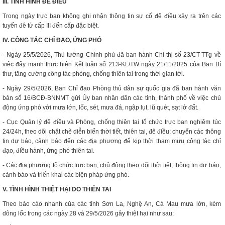
III. TÌNH HÌNH ĐÊ ĐIỀU
Trong ngày trực ban không ghi nhận thông tin sự cố đê điều xảy ra trên các
tuyến đê từ cấp III đến cấp đặc biệt.
IV. CÔNG TÁC CHỈ ĐẠO, ỨNG PHÓ
- Ngày 25/5/2026, Thủ tướng Chính phủ đã ban hành Chỉ thị số 23/CT-TTg về
việc đẩy mạnh thực hiện Kết luận số 213-KL/TW ngày 21/11/2025 của Ban Bí
thư, tăng cường công tác phòng, chống thiên tai trong thời gian tới.
- Ngày 29/5/2026, Ban Chỉ đạo Phòng thủ dân sự quốc gia đã ban hành văn
bản số 16/BCĐ-BNNMT gửi Ủy ban nhân dân các tỉnh, thành phố về việc chủ
động ứng phó với mưa lớn, lốc, sét, mưa đá, ngập lụt, lũ quét, sạt lở đất.
- Cục Quản lý đê điều và Phòng, chống thiên tai tổ chức trực ban nghiêm túc
24/24h, theo dõi chặt chẽ diễn biến thời tiết, thiên tai, đê điều; chuyển các thông
tin dự báo, cảnh báo đến các địa phương để kịp thời tham mưu công tác chỉ
đạo, điều hành, ứng phó thiên tai.
- Các địa phương tổ chức trực ban; chủ động theo dõi thời tiết, thông tin dự báo,
cảnh báo và triển khai các biện pháp ứng phó.
V. TÌNH HÌNH THIỆT HẠI DO THIÊN TAI
Theo báo cáo nhanh của các tỉnh Sơn La, Nghệ An, Cà Mau mưa lớn, kèm
dông lốc trong các ngày 28 và 29/5/2026 gây thiệt hại như sau: