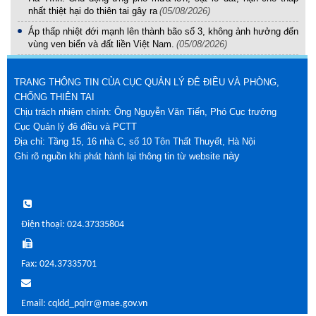
nhất thiệt hại do thiên tai gây ra
(05/08/2026)
Áp thấp nhiệt đới mạnh lên thành bão số 3, không ảnh hưởng đến
vùng ven biển và đất liền Việt Nam.
(05/08/2026)
TRANG THÔNG TIN CỦA CỤC QUẢN LÝ ĐÊ ĐIỀU VÀ PHÒNG,
CHỐNG THIÊN TAI
Chịu trách nhiệm chính: Ông Nguyễn Văn Tiến, Phó Cục trưởng
Cục Quản lý đê điều và PCTT
Địa chỉ: Tầng 15, 16 nhà C, số 10 Tôn Thất Thuyết, Hà Nội
này
Ghi rõ nguồn khi phát hành lại thông tin từ website
Điện thoại: 024.37335804
Fax: 024.37335701
Email: cqldd_pqlrr@mae.gov.vn