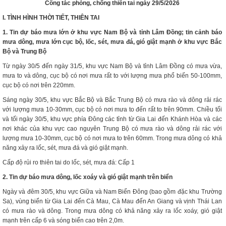
Công tác phòng, chống thiên tai ngày 29/5/2026
I. TÌNH HÌNH THỜI TIẾT, THIÊN
TAI
1. Tin dự báo mưa lớn ở khu vực Nam Bộ và tỉnh Lâm Đồng; tin cảnh báo
mưa dông, mưa lớn cục bộ, lốc, sét, mưa đá, gió giật mạnh ở khu vực Bắc
Bộ và Trung Bộ
Từ ngày 30/5 đến ngày 31/5, khu vực Nam Bộ và tỉnh Lâm Đồng có mưa vừa,
mưa to và dông, cục bộ có nơi mưa rất to với lượng mưa phổ biến 50-100mm,
cục bộ có nơi trên 220mm.
Sáng ngày 30/5, khu vực Bắc Bộ và Bắc Trung Bộ có mưa rào và dông rải rác
với lượng mưa 10-30mm, cục bộ có nơi mưa to đến rất to trên 90mm. Chiều tối
và tối ngày 30/5, khu vực phía Đông các tỉnh từ Gia Lai đến Khánh Hòa và các
nơi khác của khu vực cao nguyên Trung Bộ có mưa rào và dông rải rác với
lượng mưa 10-30mm, cục bộ có nơi mưa to trên 60mm. Trong mưa dông có khả
năng xảy ra lốc, sét, mưa đá và gió giật mạnh.
Cấp độ rủi ro thiên tai do lốc, sét, mưa đá: Cấp 1
2. Tin dự báo mưa dông, lốc xoáy và gió giật mạnh trên biển
Ngày và đêm 30/5, khu vực Giữa và Nam Biển Đông (bao gồm đặc khu Trường
Sa), vùng biển từ Gia Lai đến Cà Mau, Cà Mau đến An Giang và vịnh Thái Lan
có mưa rào và dông. Trong mưa dông có khả năng xảy ra lốc xoáy, gió giật
mạnh trên cấp 6 và sóng biển cao trên 2,0m.