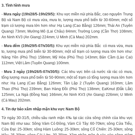
3. Tình hình mưa
-
Mưa ngày (19h/28/5-19h/29/5):
Khu vực miền núi phía Bắc, cao nguyên Trung
Bộ và Nam Bộ có mưa vừa, mưa to, lượng mưa phổ biến từ 30-60mm; một số
trạm có lượng mưa lớn hơn như: Hạ Lang (Cao Bằng) 126mm; Thái An (Tuyên
Quang) 73mm; Mường Mô (Lai Châu) 84mm; Trường Long (Cần Thơ) 108mm;
An Ninh KV3 (An Giang) 224mm; U Minh (Cà Mau) 202mm.
-
Mưa đêm (19h/
29
/
5
-07h/
30
/
5
):
Khu vực miền núi phía Bắc có mưa vừa, mưa
to, lượng mưa phổ biến từ 30-80mm; một số trạm có lượng mưa lớn hơn như:
Năng Yên (Phú Thọ) 158mm; Mỹ Hòa (Phú Thọ) 143mm; Bản Cầm (Lào Cai)
112mm; Việt Lâm (Tuyên Quang) 100mm.
-
Mưa 3 ngày (19h/
26
/
5
-07h/
30/5
):
Các khu vực trên cả nước rải rác có mưa,
tổng lượng mưa phổ biến từ 50-90mm; một số trạm có tổng lượng mưa lớn hơn
như: Hạ Lang (Cao Bằng) 126mm; Tân Lập 2 (Tuyên Quang) 163mm; Lâm
Thao (Phú Thọ) 239mm; Ban Hàng Đồi (Phú Thọ) 138mm; EaKmut (Đắk Lắk)
125mm; La Ngà (Đồng Nai) 166mm; An Ninh KV3 (An Giang) 226mm; U Minh
(Cà Mau) 202mm.
4. Tin dự báo xâm nhập mặn khu vực Nam Bộ
Từ ngày 30-31/5, chiều sâu ranh mặn 4‰ tại các cửa sông chính của khu vực
Nam Bộ như sau: Sông Vàm Cỏ Đông, Vàm Cỏ Tây: 60-70km; sông Cửa Tiểu,
Cửa Đại: 25-30km; sông Hàm Luông: 25-30km; sông Cổ Chiên: 25-30km; sông