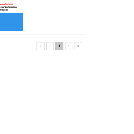
«
‹
1
›
»