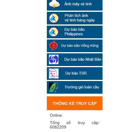
THỐNG KÊ TRUY CẬP
Online:
Tổng số truy cập:
6082209