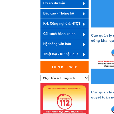
Cơ sở dữ liệu
Báo cáo - Thống kê
KH, Công nghệ & HTQT
Cải cách hành chính
Cục quản lý 
công khai quy
Hệ thống văn bản
Thiệt hại - KP hậu quả
LIÊN KẾT WEB
Cục quản lý 
quyết toán n