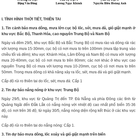
I. TÌNH HÌNH THỜI TIẾT, THIÊN
TAI
1. Tin cảnh báo mưa dông, mưa lớn cục bộ
lốc, sét, mưa đá, gió giật mạnh ở
khu vực Bắc Bộ, Thanh Hóa, cao nguyên Trung Bộ và Nam Bộ
Ngày và đêm 29/5, khu vực Bắc Bộ và Bắc Trung Bộ có mưa rào và dông rải rác
với lượng mưa 15-30mm, cục bộ có nơi mưa to trên 100mm (mưa tập trung vào
chiều tối và đêm); khu vực Khánh Hòa, Lâm Đồng và Nam Bộ có mưa với lượng
mưa 20-40mm, cục bộ có nơi mưa to trên 80mm; các nơi khác ở khu vực cao
nguyên Trung Bộ có mưa với lượng mưa 10-20mm, cục bộ có nơi mưa to trên
50mm. Trong mưa dông có khả năng xảy ra lốc, sét, mưa đá và gió giật mạnh.
Cấp độ rủi ro thiên tai do lốc, sét, mưa đá: Cấp 1
2. Tin dự báo nắng nóng ở khu vực Trung Bộ
Ngày 29/5, khu vực từ Quảng Trị đến TP. Đà Nẵng và phía Đông các tỉnh từ
Quảng Ngãi đến Đắk Lắk có nắng nóng với nhiệt độ cao nhất phổ biến 35-36
độ, có nơi trên 36 độ; từ ngày 30/5, nắng nóng diện rộng kết thúc ở các khu vực
này.
Cấp độ rủi ro thiên tai do nắng nóng: Cấp 1.
3. Tin dự báo mưa dông, lốc xoáy và gió giật mạnh trên biển