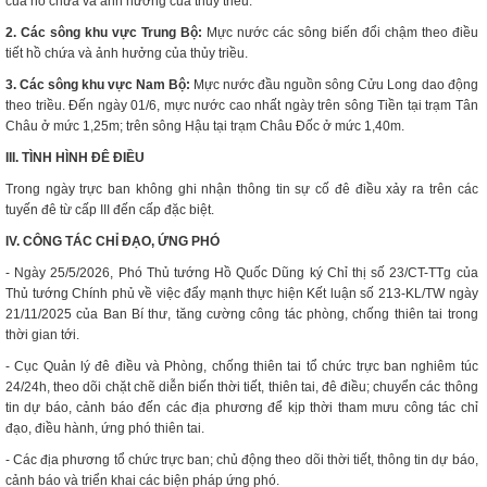
của hồ chứa và ảnh hưởng của thủy triều.
2. Các sông khu vực Trung Bộ:
Mực nước các sông biến đổi chậm theo điều
tiết hồ chứa và ảnh hưởng của thủy triều.
3. Các sông khu vực Nam Bộ:
Mực nước đầu nguồn sông Cửu Long dao động
theo triều. Đến ngày 01/6, mực nước cao nhất ngày trên sông Tiền tại trạm Tân
Châu ở mức 1,25m; trên sông Hậu tại trạm Châu Đốc ở mức 1,40m.
III. TÌNH HÌNH ĐÊ ĐIỀU
Trong ngày trực ban không ghi nhận thông tin sự cố đê điều xảy ra trên các
tuyến đê từ cấp III đến cấp đặc biệt.
IV. CÔNG TÁC CHỈ ĐẠO, ỨNG PHÓ
- Ngày 25/5/2026, Phó Thủ tướng Hồ Quốc Dũng ký Chỉ thị số 23/CT-TTg của
Thủ tướng Chính phủ về việc đẩy mạnh thực hiện Kết luận số 213-KL/TW ngày
21/11/2025 của Ban Bí thư, tăng cường công tác phòng, chống thiên tai trong
thời gian tới.
- Cục Quản lý đê điều và Phòng, chống thiên tai tổ chức trực ban nghiêm túc
24/24h, theo dõi chặt chẽ diễn biến thời tiết, thiên tai, đê điều; chuyển các thông
tin dự báo, cảnh báo đến các địa phương để kịp thời tham mưu công tác chỉ
đạo, điều hành, ứng phó thiên tai.
- Các địa phương tổ chức trực ban; chủ động theo dõi thời tiết, thông tin dự báo,
cảnh báo và triển khai các biện pháp ứng phó.