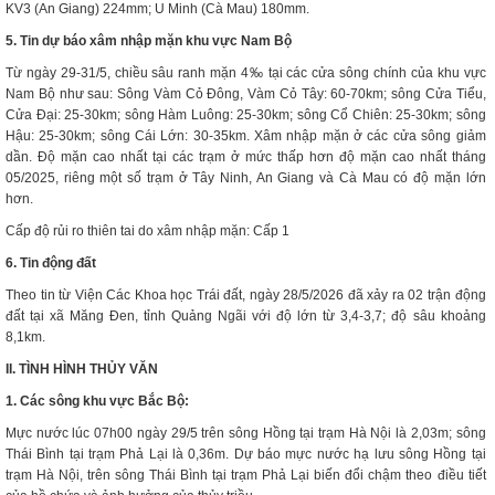
KV3 (An Giang) 224mm; U Minh (Cà Mau) 180mm.
5. Tin dự báo xâm nhập mặn khu vực Nam Bộ
Từ ngày 29-31/5, chiều sâu ranh mặn 4‰ tại các cửa sông chính của khu vực
Nam Bộ như sau: Sông Vàm Cỏ Đông, Vàm Cỏ Tây: 60-70km; sông Cửa Tiểu,
Cửa Đại: 25-30km; sông Hàm Luông: 25-30km; sông Cổ Chiên: 25-30km; sông
Hậu: 25-30km; sông Cái Lớn: 30-35km. Xâm nhập mặn ở các cửa sông giảm
dần. Độ mặn cao nhất tại các trạm ở mức thấp hơn độ mặn cao nhất tháng
05/2025, riêng một số trạm ở Tây Ninh, An Giang và Cà Mau có độ mặn lớn
hơn.
Cấp độ rủi ro thiên tai do xâm nhập mặn: Cấp 1
6. Tin động đất
Theo tin từ Viện Các Khoa học Trái đất, ngày 28/5/2026 đã xảy ra 02 trận động
đất tại xã Măng Đen, tỉnh Quảng Ngãi với độ lớn từ 3,4-3,7; độ sâu khoảng
8,1km.
II. TÌNH HÌNH THỦY VĂN
1. Các sông khu vực Bắc Bộ:
Mực nước lúc 07h00 ngày 29/5 trên sông Hồng tại trạm Hà Nội là 2,03m; sông
Thái Bình tại trạm Phả Lại là 0,36m. Dự báo mực nước hạ lưu sông Hồng tại
trạm Hà Nội, trên sông Thái Bình tại trạm Phả Lại biến đổi chậm theo điều tiết