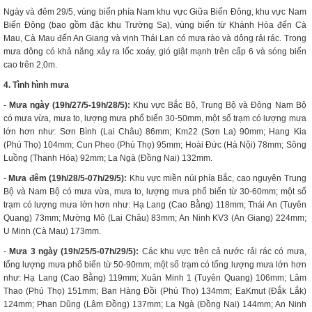
Ngày và đêm 29/5, vùng biển phía Nam khu vực Giữa Biển Đông, khu vực Nam
Biển Đông (bao gồm đặc khu Trường Sa), vùng biển từ Khánh Hòa đến Cà
Mau, Cà Mau đến An Giang và vịnh Thái Lan có mưa rào và dông rải rác. Trong
mưa dông có khả năng xảy ra lốc xoáy, gió giật mạnh trên cấp 6 và sóng biển
cao trên 2,0m.
4. Tình hình mưa
-
Mưa ngày (19h/27/5-19h/28/5):
Khu vực Bắc Bộ, Trung Bộ và Đông Nam Bộ
có mưa vừa, mưa to, lượng mưa phổ biến 30-50mm, một số trạm có lượng mưa
lớn hơn như: Sơn Bình (Lai Châu) 86mm; Km22 (Sơn La) 90mm; Hang Kia
(Phú Thọ) 104mm; Cun Pheo (Phú Thọ) 95mm; Hoài Đức (Hà Nội) 78mm; Sông
Luồng (Thanh Hóa) 92mm; La Ngà (Đồng Nai) 132mm.
-
Mưa đêm (19h/
28
/
5
-07h/
29
/
5
):
Khu vực miền núi phía Bắc, cao nguyên Trung
Bộ và Nam Bộ có mưa vừa, mưa to, lượng mưa phổ biến từ 30-60mm; một số
trạm có lượng mưa lớn hơn như: Hạ Lang (Cao Bằng) 118mm; Thái An (Tuyên
Quang) 73mm; Mường Mô (Lai Châu) 83mm; An Ninh KV3 (An Giang) 224mm;
U Minh (Cà Mau) 173mm.
-
Mưa 3 ngày (19h/
25
/
5
-07h/
29/5
):
Các khu vực trên cả nước rải rác có mưa,
tổng lượng mưa phổ biến từ 50-90mm; một số trạm có tổng lượng mưa lớn hơn
như: Hạ Lang (Cao Bằng) 119mm; Xuân Minh 1 (Tuyên Quang) 106mm; Lâm
Thao (Phú Thọ) 151mm; Ban Hàng Đồi (Phú Thọ) 134mm; EaKmut (Đắk Lắk)
124mm; Phan Dũng (Lâm Đồng) 137mm; La Ngà (Đồng Nai) 144mm; An Ninh