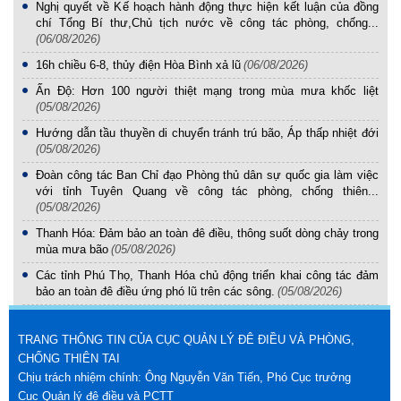
Nghị quyết về Kế hoạch hành động thực hiện kết luận của đồng
chí Tổng Bí thư,Chủ tịch nước về công tác phòng, chống...
(06/08/2026)
16h chiều 6-8, thủy điện Hòa Bình xả lũ
(06/08/2026)
Ấn Độ: Hơn 100 người thiệt mạng trong mùa mưa khốc liệt
(05/08/2026)
Hướng dẫn tầu thuyền di chuyển tránh trú bão, Áp thấp nhiệt đới
(05/08/2026)
Đoàn công tác Ban Chỉ đạo Phòng thủ dân sự quốc gia làm việc
với tỉnh Tuyên Quang về công tác phòng, chống thiên...
(05/08/2026)
Thanh Hóa: Đảm bảo an toàn đê điều, thông suốt dòng chảy trong
mùa mưa bão
(05/08/2026)
Các tỉnh Phú Thọ, Thanh Hóa chủ động triển khai công tác đảm
bảo an toàn đê điều ứng phó lũ trên các sông.
(05/08/2026)
TRANG THÔNG TIN CỦA CỤC QUẢN LÝ ĐÊ ĐIỀU VÀ PHÒNG,
CHỐNG THIÊN TAI
Chịu trách nhiệm chính: Ông Nguyễn Văn Tiến, Phó Cục trưởng
Cục Quản lý đê điều và PCTT