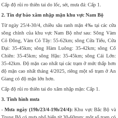
Cấp độ rủi ro thiên tai do lốc, sét, mưa đá: Cấp 1.
2. Tin dự báo xâm nhập mặn khu vực Nam Bộ
Từ ngày 25/4-30/4, chiều sâu ranh mặn 4‰ tại các cửa
sông chính của khu vực Nam Bộ như sau: Sông Vàm
Cỏ Đông, Vàm Cỏ Tây: 55-62km; sông Cửa Tiểu, Cửa
Đại: 35-45km; sông Hàm Luông: 35-42km; sông Cổ
Chiên: 35-45km; sông Hậu: 35-45km; sông Cái Lớn:
35-42km. Độ mặn cao nhất tại các trạm ở mức thấp hơn
độ mặn cao nhất tháng 4/2025, riêng một số trạm ở An
Giang có độ mặn lớn hơn.
Cấp độ rủi ro thiên tai do xâm nhập mặn: Cấp 1.
3. Tình hình mưa
-
Mưa ngày (19h/23/4-19h/24/4):
Khu vực Bắc Bộ và
Trung Bộ có mưa phổ biến từ 30-60mm; một số trạm có