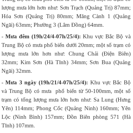
lượng mưa lớn hơn như: Sơn Trạch (Quảng Trị) 87mm;
Hóa Sơn (Quảng Trị) 80mm; Măng Cành 1 (Quảng
Ngãi) 63mm; Phường 3 (Lâm Đồng) 64mm.
-
Mưa đêm (19h/
24
/
4
-07h/
25
/
4
):
Khu vực Bắc Bộ và
Trung Bộ có mưa phổ biến dưới 20mm; một số trạm có
lượng mưa lớn hơn như: Chung Chải (Điện Biên)
32mm; Kim Sơn (Hà Tĩnh) 34mm; Sơn Bua (Quảng
Ngãi) 32mm.
-
Mưa 3 ngày (19h/
21
/
4
-07h/
25/4
):
Khu vực Bắc Bộ
và Trung Bộ có mưa phổ biến từ 50-100mm, một số
trạm có tổng lượng mưa lớn hơn như: Sa Lung (Hưng
Yên) 114mm; Phong Cốc (Quảng Ninh) 160mm; Yên
Lộc (Ninh Bình) 157mm; Đồn Biên phòng 571 (Hà
Tĩnh) 107mm.