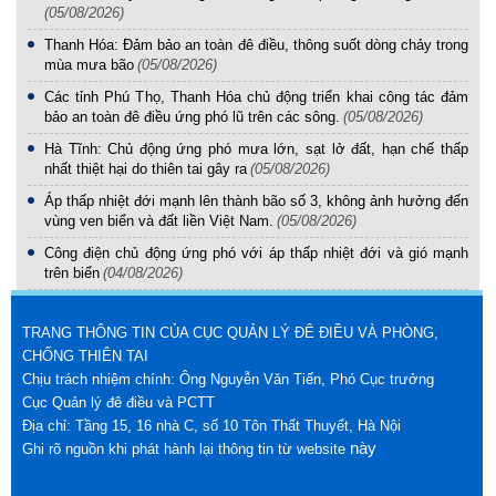
(05/08/2026)
Thanh Hóa: Đảm bảo an toàn đê điều, thông suốt dòng chảy trong
mùa mưa bão
(05/08/2026)
Các tỉnh Phú Thọ, Thanh Hóa chủ động triển khai công tác đảm
bảo an toàn đê điều ứng phó lũ trên các sông.
(05/08/2026)
Hà Tĩnh: Chủ động ứng phó mưa lớn, sạt lở đất, hạn chế thấp
nhất thiệt hại do thiên tai gây ra
(05/08/2026)
Áp thấp nhiệt đới mạnh lên thành bão số 3, không ảnh hưởng đến
vùng ven biển và đất liền Việt Nam.
(05/08/2026)
Công điện chủ động ứng phó với áp thấp nhiệt đới và gió mạnh
trên biển
(04/08/2026)
TRANG THÔNG TIN CỦA CỤC QUẢN LÝ ĐÊ ĐIỀU VÀ PHÒNG,
CHỐNG THIÊN TAI
Chịu trách nhiệm chính: Ông Nguyễn Văn Tiến, Phó Cục trưởng
Cục Quản lý đê điều và PCTT
Địa chỉ: Tầng 15, 16 nhà C, số 10 Tôn Thất Thuyết, Hà Nội
này
Ghi rõ nguồn khi phát hành lại thông tin từ website