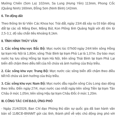
Mường Chiên (Sơn La) 102mm, Sa Lung (Hưng Yên) 113mm, Phong Cốc
(Quảng Ninh) 160mm, Đồng Sơn (Ninh Bình) 142mm.
6. Tin động đất
Theo thông tin từ Viện Các Khoa học Trái đất, ngày 23/4 đã xảy ra 03 trận động
đất tại các xã Măng Đen, Măng Bút, Kon Plông tỉnh Quảng Ngãi với độ lớn từ
2,5-3,1; độ sâu chấn tiêu khoảng 8,1km.
II. TÌNH HÌNH THỦY VĂN
1. Các sông khu vực Bắc Bộ:
Mực nước lúc 07h00 ngày 24/4 trên sông Hồng
tại trạm Hà Nội là 1,80m; sông Thái Bình tại trạm Phả Lại là 1,07m. Dự báo mực
nước hạ lưu sông Hồng tại trạm Hà Nội, trên sông Thái Bình tại trạm Phả Lại
biến đổi chậm theo điều tiết của hồ chứa và ảnh hưởng của thủy triều.
2. Các sông khu vực Trung Bộ:
Mực nước các sông biến đổi chậm theo điều
tiết hồ chứa và ảnh hưởng của thủy triều.
3. Các sông khu vực Nam Bộ:
Mực nước đầu nguồn sông Cửu Long dao động
theo triều. Đến ngày 27/4, mực nước cao nhất ngày trên sông Tiền tại trạm Tân
Châu ở mức 1,05m; trên sông Hậu tại trạm Châu Đốc ở mức 1,20m.
III. CÔNG TÁC CHỈ ĐẠO, ỨNG PHÓ
- Ngày 21/4/2026, Ban Chỉ đạo Phòng thủ dân sự quốc gia đã ban hành văn
bản số 11/BCĐ-BNNMT gửi các tỉnh, thành phố về việc chủ động ứng phó với