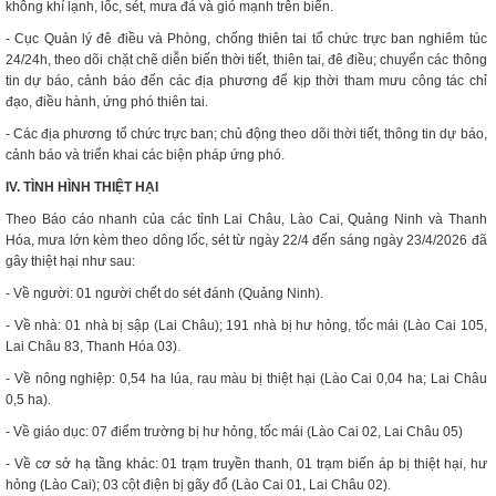
không khí lạnh, lốc, sét, mưa đá và gió mạnh trên biển.
- Cục Quản lý đê điều và Phòng, chống thiên tai tổ chức trực ban nghiêm túc
24/24h, theo dõi chặt chẽ diễn biến thời tiết, thiên tai, đê điều; chuyển các thông
tin dự báo, cảnh báo đến các địa phương để kịp thời tham mưu công tác chỉ
đạo, điều hành, ứng phó thiên tai.
- Các địa phương tổ chức trực ban; chủ động theo dõi thời tiết, thông tin dự báo,
cảnh báo và triển khai các biện pháp ứng phó.
IV. TÌNH HÌNH THIỆT HẠI
Theo Báo cáo nhanh của các tỉnh Lai Châu, Lào Cai, Quảng Ninh và Thanh
Hóa, mưa lớn kèm theo dông lốc, sét từ ngày 22/4 đến sáng ngày 23/4/2026 đã
gây thiệt hại như sau:
- Về người: 01 người chết do sét đánh (Quảng Ninh).
- Về nhà: 01 nhà bị sập (Lai Châu); 191 nhà bị hư hỏng, tốc mái (Lào Cai 105,
Lai Châu 83, Thanh Hóa 03).
- Về nông nghiệp: 0,54 ha lúa, rau màu bị thiệt hại (Lào Cai 0,04 ha; Lai Châu
0,5 ha).
- Về giáo dục: 07 điểm trường bị hư hỏng, tốc mái (Lào Cai 02, Lai Châu 05)
- Về cơ sở hạ tầng khác: 01 trạm truyền thanh, 01 trạm biến áp bị thiệt hại, hư
hỏng (Lào Cai); 03 cột điện bị gãy đổ (Lào Cai 01, Lai Châu 02).