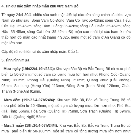
4. Tin dự báo xâm nhập mặn khu vực Nam Bộ
Từ ngày 24/4-30/4, chiều sâu ranh mặn 4‰ tại các cửa sông chính của khu vực
Nam Bộ như sau: Sông Vàm Cỏ Đông, Vàm Cỏ Tây: 55-62km; sông Cửa Tiểu,
Cửa Đại: 35-45km; sông Hàm Luông: 35-42km; sông Cổ Chiên: 35-45km; sông
Hậu: 35-45km; sông Cái Lớn: 35-42km. Độ mặn cao nhất tại các trạm ở mức
thấp hơn độ mặn cao nhất tháng 4/2025, riêng một số trạm ở An Giang có độ
mặn lớn hơn.
Cấp độ rủi ro thiên tai do xâm nhập mặn: Cấp 1.
5. Tình hình mưa
-
Mưa ngày (19h/22/4-19h/23/4):
Khu vực Bắc Bộ và Bắc Trung Bộ có mưa phổ
biến từ 50-90mm; một số trạm có lượng mưa lớn hơn như: Phong Cốc (Quảng
Ninh) 160mm; Phong Hải (Quảng Ninh) 151mm; Quang Phục (Hải Phòng)
95mm; Sa Lung (Hưng Yên) 113mm; Đồng Sơn (Ninh Bình) 128mm; Châu
Thành (Nghệ An) 91mm.
-
Mưa đêm (19h/
23
/
4
-07h/
24
/
4
):
Khu vực Bắc Bộ, Bắc và Trung Trung Bộ có
mưa phổ biến từ 20-40mm; một số trạm có lượng mưa lớn hơn như: Phú Gia
(Hà Tĩnh) 56mm, Hóa Sơn (Quảng Trị) 75mm, Sơn Trạch (Quảng Trị) 69mm,
Đăk Ui (Quảng Ngãi) 52mm.
-
Mưa 3 ngày (19h/
20
/
4
-07h/
24/4
):
Khu vực Bắc Bộ, Bắc và Trung Trung Bộ có
mưa phổ biến từ 50-100mm, một số trạm có tổng lượng mưa lớn hơn như: