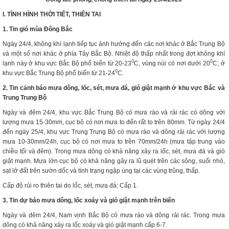
I. TÌNH HÌNH THỜI TIẾT, THIÊN
TAI
1. Tin gió mùa Đông Bắc
Ngày 24/4, không khí lạnh tiếp tục ảnh hưởng đến các nơi khác ở Bắc Trung Bộ
và một số nơi khác ở phía Tây Bắc Bộ. Nhiệt độ thấp nhất trong đợt không khí
0
0
lạnh này ở khu vực Bắc Bộ phổ biến từ 20-23
C, vùng núi có nơi dưới 20
C; ở
0
khu vực Bắc Trung Bộ phổ biến từ 21-24
C.
2. Tin cảnh báo mưa dông, lốc, sét, mưa đá, gió giật mạnh ở khu vực Bắc và
Trung Trung Bộ
Ngày và đêm 24/4, khu vực Bắc Trung Bộ có mưa rào và rải rác có dông với
lượng mưa 15-30mm, cục bộ có nơi mưa to đến rất to trên 80mm. Từ ngày 24/4
đến ngày 25/4, khu vực Trung Trung Bộ có mưa rào và dông rải rác với lượng
mưa 10-30mm/24h, cục bộ có nơi mưa to trên 70mm/24h (mưa tập trung vào
chiều tối và đêm). Trong mưa dông có khả năng xảy ra lốc, sét, mưa đá và gió
giật mạnh. Mưa lớn cục bộ có khả năng gây ra lũ quét trên các sông, suối nhỏ,
sạt lở đất trên sườn dốc và tình trạng ngập úng tại các vùng trũng, thấp.
Cấp độ rủi ro thiên tai do lốc, sét, mưa đá: Cấp 1.
3. Tin dự báo mưa dông, lốc xoáy và gió giật mạnh trên biển
Ngày và đêm 24/4, Nam vịnh Bắc Bộ có mưa rào và dông rải rác. Trong mưa
dông có khả năng xảy ra lốc xoáy và gió giật mạnh cấp 6-7.