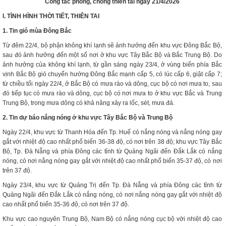
Công tác phòng, chống thiên tai ngày 21/4/2026
I. TÌNH HÌNH THỜI TIẾT, THIÊN
TAI
1. Tin gió mùa Đông Bắc
Từ đêm 22/4, bộ phận không khí lạnh sẽ ảnh hưởng đến khu vực Đông Bắc Bộ,
sau đó ảnh hưởng đến một số nơi ở khu vực Tây Bắc Bộ và Bắc Trung Bộ. Do
ảnh hưởng của không khí lạnh, từ gần sáng ngày 23/4, ở vùng biển phía Bắc
vịnh Bắc Bộ gió chuyển hướng Đông Bắc mạnh cấp 5, có lúc cấp 6, giật cấp 7;
từ chiều tối ngày 22/4, ở Bắc Bộ có mưa rào và dông, cục bộ có nơi mưa to, sau
đó tiếp tục có mưa rào và dông, cục bộ có nơi mưa to ở khu vực Bắc và Trung
Trung Bộ, trong mưa dông có khả năng xảy ra lốc, sét, mưa đá.
2. Tin dự báo nắng nóng ở khu vực Tây Bắc Bộ và Trung Bộ
Ngày 22/4, khu vực từ Thanh Hóa đến Tp. Huế có nắng nóng và nắng nóng gay
gắt với nhiệt độ cao nhất phổ biến 36-38 độ, có nơi trên 38 độ; khu vực Tây Bắc
Bộ, Tp. Đà Nẵng và phía Đông các tỉnh từ Quảng Ngãi đến Đắk Lắk có nắng
nóng, có nơi nắng nóng gay gắt với nhiệt độ cao nhất phổ biến 35-37 độ, có nơi
trên 37 độ.
Ngày 23/4, khu vực từ Quảng Trị đến Tp. Đà Nẵng và phía Đông các tỉnh từ
Quảng Ngãi đến Đắk Lắk có nắng nóng, có nơi nắng nóng gay gắt với nhiệt độ
cao nhất phổ biến 35-36 độ, có nơi trên 37 độ.
Khu vực cao nguyên Trung Bộ, Nam Bộ có nắng nóng cục bộ với nhiệt độ cao