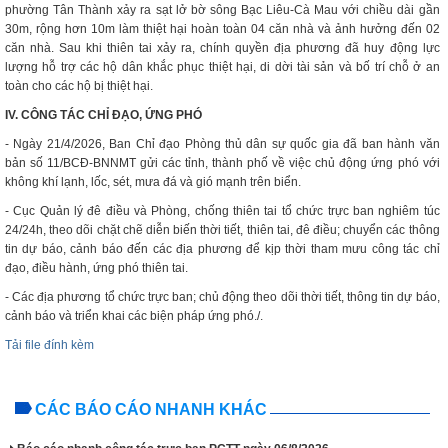
phường Tân Thành xảy ra sạt lở bờ sông Bạc Liêu-Cà Mau với chiều dài gần
30m, rộng hơn 10m làm thiệt hại hoàn toàn 04 căn nhà và ảnh hưởng đến 02
căn nhà. Sau khi thiên tai xảy ra, chính quyền địa phương đã huy động lực
lượng hỗ trợ các hộ dân khắc phục thiệt hại, di dời tài sản và bố trí chỗ ở an
toàn cho các hộ bị thiệt hại.
IV. CÔNG TÁC CHỈ ĐẠO, ỨNG PHÓ
- Ngày 21/4/2026, Ban Chỉ đạo Phòng thủ dân sự quốc gia đã ban hành văn
bản số 11/BCĐ-BNNMT gửi các tỉnh, thành phố về việc chủ động ứng phó với
không khí lạnh, lốc, sét, mưa đá và gió mạnh trên biển.
- Cục Quản lý đê điều và Phòng, chống thiên tai tổ chức trực ban nghiêm túc
24/24h, theo dõi chặt chẽ diễn biến thời tiết, thiên tai, đê điều; chuyển các thông
tin dự báo, cảnh báo đến các địa phương để kịp thời tham mưu công tác chỉ
đạo, điều hành, ứng phó thiên tai.
- Các địa phương tổ chức trực ban; chủ động theo dõi thời tiết, thông tin dự báo,
cảnh báo và triển khai các biện pháp ứng phó./.
Tải file đính kèm
CÁC BÁO CÁO NHANH KHÁC