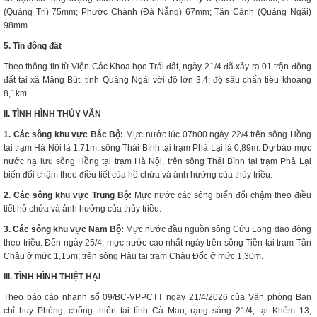
(Quảng Trị) 75mm; Phước Chánh (Đà Nẵng) 67mm; Tân Cảnh (Quảng Ngãi)
98mm.
5. Tin động đất
Theo thông tin từ Viện Các Khoa học Trái đất, ngày 21/4 đã xảy ra 01 trận động
đất tại xã Măng Bút, tỉnh Quảng Ngãi với độ lớn 3,4; độ sâu chấn tiêu khoảng
8,1km.
II. TÌNH HÌNH THỦY VĂN
1. Các sông khu vực Bắc Bộ:
Mực nước lúc 07h00 ngày 22/4 trên sông Hồng
tại trạm Hà Nội là 1,71m; sông Thái Bình tại trạm Phả Lại là 0,89m. Dự báo mực
nước hạ lưu sông Hồng tại trạm Hà Nội, trên sông Thái Bình tại trạm Phả Lại
biến đổi chậm theo điều tiết của hồ chứa và ảnh hưởng của thủy triều.
2. Các sông khu vực Trung Bộ:
Mực nước các sông biến đổi chậm theo điều
tiết hồ chứa và ảnh hưởng của thủy triều.
3. Các sông khu vực Nam Bộ:
Mực nước đầu nguồn sông Cửu Long dao động
theo triều. Đến ngày 25/4, mực nước cao nhất ngày trên sông Tiền tại trạm Tân
Châu ở mức 1,15m; trên sông Hậu tại trạm Châu Đốc ở mức 1,30m.
III. TÌNH HÌNH THIỆT HẠI
Theo báo cáo nhanh số 09/BC-VPPCTT ngày 21/4/2026 của Văn phòng Ban
chỉ huy Phòng, chống thiên tai tỉnh Cà Mau, rạng sáng 21/4, tại Khóm 13,