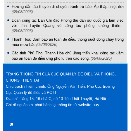
Hướng dẫn tầu thuyền di chuyển tránh trú bão, Áp thấp nhiệt đới
(05/08/2026)
Đoàn công tác Ban Chỉ đạo Phòng thủ dân sự quốc gia làm việc
với tỉnh Tuyên Quang về công tác phòng, chống thiên...
(05/08/2026)
Thanh Hóa: Đảm bảo an toàn đê điều, thông suốt dòng chảy trong
mùa mưa bão
(05/08/2026)
Các tỉnh Phú Thọ, Thanh Hóa chủ động triển khai công tác đảm
bảo an toàn đê điều ứng phó lũ trên các sông.
(05/08/2026)
TRANG THÔNG TIN CỦA CỤC QUẢN LÝ ĐÊ ĐIỀU VÀ PHÒNG,
CHỐNG THIÊN TAI
Chịu trách nhiệm chính: Ông Nguyễn Văn Tiến, Phó Cục trưởng
Cục Quản lý đê điều và PCTT
Địa chỉ: Tầng 15, 16 nhà C, số 10 Tôn Thất Thuyết, Hà Nội
này
Ghi rõ nguồn khi phát hành lại thông tin từ website