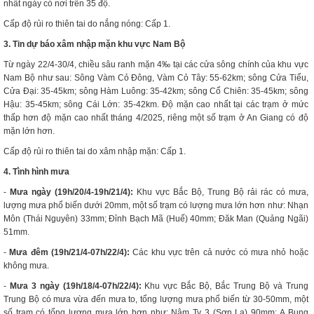
nhất ngày có nơi trên 35 độ.
Cấp độ rủi ro thiên tai do nắng nóng: Cấp 1.
3. Tin dự báo xâm nhập mặn khu vực Nam Bộ
Từ ngày 22/4-30/4, chiều sâu ranh mặn 4‰ tại các cửa sông chính của khu vực
Nam Bộ như sau: Sông Vàm Cỏ Đông, Vàm Cỏ Tây: 55-62km; sông Cửa Tiểu,
Cửa Đại: 35-45km; sông Hàm Luông: 35-42km; sông Cổ Chiên: 35-45km; sông
Hậu: 35-45km; sông Cái Lớn: 35-42km. Độ mặn cao nhất tại các trạm ở mức
thấp hơn độ mặn cao nhất tháng 4/2025, riêng một số trạm ở An Giang có độ
mặn lớn hơn.
Cấp độ rủi ro thiên tai do xâm nhập mặn: Cấp 1.
4. Tình hình mưa
-
Mưa ngày (19h/20/4-19h/21/4):
Khu vực Bắc Bộ, Trung Bộ rải rác có mưa,
lượng mưa phổ biến dưới 20mm, một số trạm có lượng mưa lớn hơn như: Nhạn
Môn (Thái Nguyên) 33mm; Đỉnh Bạch Mã (Huế) 40mm; Đăk Man (Quảng Ngãi)
51mm.
-
Mưa đêm (19h/
21
/
4
-07h/
22
/
4
):
Các khu vực trên cả nước có mưa nhỏ hoặc
không mưa.
-
Mưa 3 ngày (19h/
18
/
4
-07h/
22/4
):
Khu vực Bắc Bộ, Bắc Trung Bộ và Trung
Trung Bộ có mưa vừa đến mưa to, tổng lượng mưa phổ biến từ 30-50mm, một
số trạm có tổng lượng mưa lớn hơn như: Nậm Ty 3 (Sơn La) 90mm; A Bung