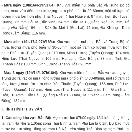
-
Mưa ngày (19h/16/4-19h/17/4):
Khu vực miền núi phía Bắc và Trung Bộ có
mưa, mưa vừa đến mưa to lượng mưa phổ biến từ 30-60mm, một số trạm có
lượng mưa lớn hơn như: Thái Nguyên (Thái Nguyên): 87 mm, Tiến Bộ (Tuyên
Quang): 86 mm, Bố Hạ (Bắc Ninh): 64 mm, Đắk Hà 1 (Quảng Ngãi): 68 mm, Trà
Leng (Đà Nẵng): 64 mm, Đăk Sơ Mei 1 (Gia Lai): 71 mm, Đạ KNàng - Đam
Rông (Lâm Đồng): 116 mm.
-
Mưa đêm (19h/
17
/
4
-07h/
18
/
4
):
Khu vực miền núi phía Bắc và Trung Bộ có
mưa, lượng mưa phổ biến từ 30-60mm, một số trạm có lượng mưa lớn hơn
như: Phù Lưu (Tuyên Quang): 119 mm, Minh Hương (Tuyên Quang): 104 mm,
Hiệp Lực (Thái Nguyên): 102 mm, Hạ Lạng (Cao Bằng): 88 mm, Tĩnh Gia
(Thanh Hóa): 103 mm, Bình Lương (Thanh Hóa): 98 mm.
-
Mưa 3 ngày (19h/
14
/
4
-07h/
18/4
):
Khu vực miền núi phía Bắc và cao nguyên
Trung Bộ rải rác có mưa, tổng lượng mưa phổ biến từ 30-80mm, một số trạm có
tổng lượng mưa lớn hơn như: Yên Thuận (Tuyên Quang): 156 mm, Phù Lưu
(Tuyên Quang): 127 mm, Hiệp Lực (Thái Nguyên): 111 mm, Tĩnh Gia (Thanh
Hóa): 104mm , Đắk Hà 1 (Quảng Ngãi): 163 mm, Đạ K’Nàng - Đam Rông (Lâm
Đồng): 184 mm.
II. TÌNH HÌNH THỦY VĂN
1. Các sông khu vực Bắc Bộ:
Mực nước lúc 07h00 ngày 18/4 trên sông Hồng
tại trạm Hà Nội là 1,05m; sông Thái Bình tại trạm Phả Lại là 0,1m. Dự báo mực
nước hạ lưu sông Hồng tại trạm Hà Nội, trên sông Thái Bình tại trạm Phả Lại