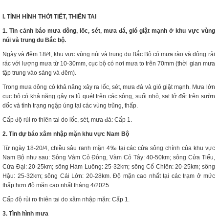
I. TÌNH HÌNH THỜI TIẾT, THIÊN
TAI
1. Tin cảnh báo mưa dông, lốc, sét, mưa đá, gió giật mạnh ở khu vực vùng
núi và trung du Bắc bộ.
Ngày và đêm 18/4, khu vực vùng núi và trung du Bắc Bộ có mưa rào và dông rải
rác với lượng mưa từ 10-30mm, cục bộ có nơi mưa to trên 70mm (thời gian mưa
tập trung vào sáng và đêm).
Trong mưa dông có khả năng xảy ra lốc, sét, mưa đá và gió giật mạnh. Mưa lớn
cục bộ có khả năng gây ra lũ quét trên các sông, suối nhỏ, sạt lở đất trên sườn
dốc và tình trạng ngập úng tại các vùng trũng, thấp.
Cấp độ rủi ro thiên tai do lốc, sét, mưa đá: Cấp 1.
2. Tin dự báo xâm nhập mặn khu vực Nam Bộ
Từ ngày 18-20/4, chiều sâu ranh mặn 4‰ tại các cửa sông chính của khu vực
Nam Bộ như sau: Sông Vàm Cỏ Đông, Vàm Cỏ Tây: 40-50km; sông Cửa Tiểu,
Cửa Đại: 20-25km; sông Hàm Luông: 25-32km; sông Cổ Chiên: 20-25km; sông
Hậu: 25-32km; sông Cái Lớn: 20-28km. Độ mặn cao nhất tại các trạm ở mức
thấp hơn độ mặn cao nhất tháng 4/2025.
Cấp độ rủi ro thiên tai do xâm nhập mặn: Cấp 1.
3. Tình hình mưa