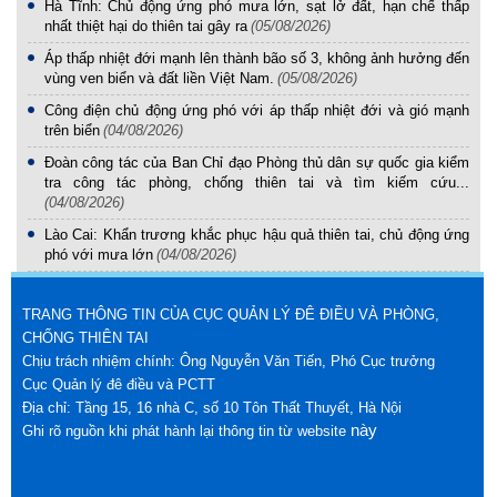
Hà Tĩnh: Chủ động ứng phó mưa lớn, sạt lở đất, hạn chế thấp
nhất thiệt hại do thiên tai gây ra
(05/08/2026)
Áp thấp nhiệt đới mạnh lên thành bão số 3, không ảnh hưởng đến
vùng ven biển và đất liền Việt Nam.
(05/08/2026)
Công điện chủ động ứng phó với áp thấp nhiệt đới và gió mạnh
trên biển
(04/08/2026)
Đoàn công tác của Ban Chỉ đạo Phòng thủ dân sự quốc gia kiểm
tra công tác phòng, chống thiên tai và tìm kiếm cứu...
(04/08/2026)
Lào Cai: Khẩn trương khắc phục hậu quả thiên tai, chủ động ứng
phó với mưa lớn
(04/08/2026)
TRANG THÔNG TIN CỦA CỤC QUẢN LÝ ĐÊ ĐIỀU VÀ PHÒNG,
CHỐNG THIÊN TAI
Chịu trách nhiệm chính: Ông Nguyễn Văn Tiến, Phó Cục trưởng
Cục Quản lý đê điều và PCTT
Địa chỉ: Tầng 15, 16 nhà C, số 10 Tôn Thất Thuyết, Hà Nội
này
Ghi rõ nguồn khi phát hành lại thông tin từ website