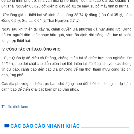
09 công trình phụ trợ, nhà văn hóa bị hư hỏng, tốc mái (Lào Cai 02, Quảng Trị
04; Thái Nguyên 03); 23 cột điện bị gãy đổ, 02 xe máy, 18 bộ máy tính bị hư hại.
Ước tổng giá trị thiệt hại về kinh tế khoảng 38,74 tỷ đồng (Lào Cai 35 tỷ; Lâm
Đồng 0,5 tỷ; Gia Lai 0,64 tỷ, Thái Nguyên: 2,7 tỷ).
Ngay sau khi thiên tai xảy ra, chính quyền địa phương đã huy động lực lượng
hỗ trợ người dân khắc phục hậu quả, sớm ổn định đời sống; tiếp tục rà soát,
tổng hợp thiệt hại.
IV. CÔNG TÁC CHỈ ĐẠO, ỨNG PHÓ
- Cục Quản lý đê điều và Phòng, chống thiên tai tổ chức trực ban nghiêm túc
24/24h, theo dõi chặt chẽ diễn biến thời tiết, thiên tai, đê điều, chuyển các thông
tin dự báo, cảnh báo đến các địa phương để kịp thời tham mưu công tác chỉ
đạo, ứng phó.
Các địa phương tổ chức trực ban, chủ động theo dõi thời tiết, thông tin dự báo,
cảnh báo để triển khai các biện pháp ứng phó./.
Tải file đính kèm
CÁC BÁO CÁO NHANH KHÁC