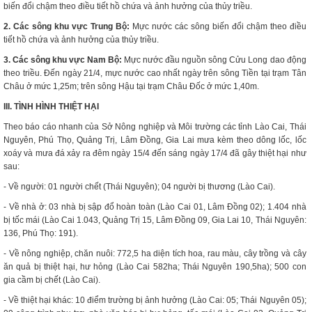
biến đổi chậm theo điều tiết hồ chứa và ảnh hưởng của thủy triều.
2. Các sông khu vực Trung Bộ:
Mực nước các sông biến đổi chậm theo điều
tiết hồ chứa và ảnh hưởng của thủy triều.
3. Các sông khu vực Nam Bộ:
Mực nước đầu nguồn sông Cửu Long dao động
theo triều. Đến ngày 21/4, mực nước cao nhất ngày trên sông Tiền tại trạm Tân
Châu ở mức 1,25m; trên sông Hậu tại trạm Châu Đốc ở mức 1,40m.
III. TÌNH HÌNH THIỆT HẠI
Theo báo cáo nhanh của Sở Nông nghiệp và Môi trường các tỉnh Lào Cai, Thái
Nguyên, Phú Thọ, Quảng Trị, Lâm Đồng, Gia Lai mưa kèm theo dông lốc, lốc
xoáy và mưa đá xảy ra đêm ngày 15/4 đến sáng ngày 17/4 đã gây thiệt hại như
sau:
- Về người: 01 người chết (Thái Nguyên); 04 người bị thương (Lào Cai).
- Về nhà ở: 03 nhà bị sập đổ hoàn toàn (Lào Cai 01, Lâm Đồng 02); 1.404 nhà
bị tốc mái (Lào Cai 1.043, Quảng Trị 15, Lâm Đồng 09, Gia Lai 10, Thái Nguyên:
136, Phú Thọ: 191).
- Về nông nghiệp, chăn nuôi: 772,5 ha diện tích hoa, rau màu, cây trồng và cây
ăn quả bị thiệt hại, hư hỏng (Lào Cai 582ha; Thái Nguyên 190,5ha); 500 con
gia cầm bị chết (Lào Cai).
- Về thiệt hại khác: 10 điểm trường bị ảnh hưởng (Lào Cai: 05; Thái Nguyên 05);