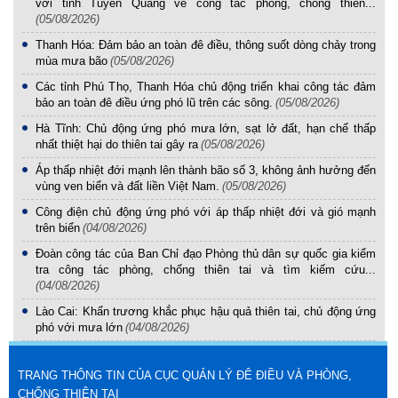
với tỉnh Tuyên Quang về công tác phòng, chống thiên...
(05/08/2026)
Thanh Hóa: Đảm bảo an toàn đê điều, thông suốt dòng chảy trong
mùa mưa bão
(05/08/2026)
Các tỉnh Phú Thọ, Thanh Hóa chủ động triển khai công tác đảm
bảo an toàn đê điều ứng phó lũ trên các sông.
(05/08/2026)
Hà Tĩnh: Chủ động ứng phó mưa lớn, sạt lở đất, hạn chế thấp
nhất thiệt hại do thiên tai gây ra
(05/08/2026)
Áp thấp nhiệt đới mạnh lên thành bão số 3, không ảnh hưởng đến
vùng ven biển và đất liền Việt Nam.
(05/08/2026)
Công điện chủ động ứng phó với áp thấp nhiệt đới và gió mạnh
trên biển
(04/08/2026)
Đoàn công tác của Ban Chỉ đạo Phòng thủ dân sự quốc gia kiểm
tra công tác phòng, chống thiên tai và tìm kiếm cứu...
(04/08/2026)
Lào Cai: Khẩn trương khắc phục hậu quả thiên tai, chủ động ứng
phó với mưa lớn
(04/08/2026)
TRANG THÔNG TIN CỦA CỤC QUẢN LÝ ĐÊ ĐIỀU VÀ PHÒNG,
CHỐNG THIÊN TAI