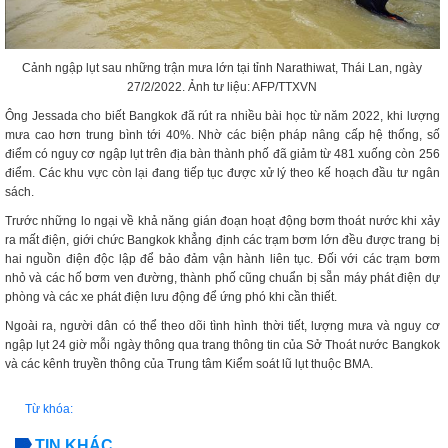
Cảnh ngập lụt sau những trận mưa lớn tại tỉnh Narathiwat, Thái Lan, ngày
27/2/2022. Ảnh tư liệu: AFP/TTXVN
Ông Jessada cho biết Bangkok đã rút ra nhiều bài học từ năm 2022, khi lượng
mưa cao hơn trung bình tới 40%. Nhờ các biện pháp nâng cấp hệ thống, số
điểm có nguy cơ ngập lụt trên địa bàn thành phố đã giảm từ 481 xuống còn 256
điểm. Các khu vực còn lại đang tiếp tục được xử lý theo kế hoạch đầu tư ngân
sách.
Trước những lo ngại về khả năng gián đoạn hoạt động bơm thoát nước khi xảy
ra mất điện, giới chức Bangkok khẳng định các trạm bơm lớn đều được trang bị
hai nguồn điện độc lập để bảo đảm vận hành liên tục. Đối với các trạm bơm
nhỏ và các hố bơm ven đường, thành phố cũng chuẩn bị sẵn máy phát điện dự
phòng và các xe phát điện lưu động để ứng phó khi cần thiết.
Ngoài ra, người dân có thể theo dõi tình hình thời tiết, lượng mưa và nguy cơ
ngập lụt 24 giờ mỗi ngày thông qua trang thông tin của Sở Thoát nước Bangkok
và các kênh truyền thông của Trung tâm Kiểm soát lũ lụt thuộc BMA.
Từ khóa:
TIN KHÁC