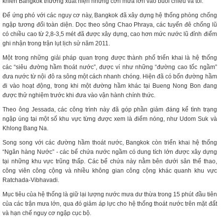
khiến Bangkok thường xuất hiện những cơn mưa lớn vào buổi chiều và tối.
Để ứng phó với các nguy cơ này, Bangkok đã xây dựng hệ thống phòng chống
ngập tương đối toàn diện. Dọc theo sông Chao Phraya, các tuyến đê chống lũ
có chiều cao từ 2,8-3,5 mét đã được xây dựng, cao hơn mức nước lũ đỉnh điểm
ghi nhận trong trận lụt lịch sử năm 2011.
Một trong những giải pháp quan trọng được thành phố triển khai là hệ thống
các “siêu đường hầm thoát nước”, được ví như những “đường cao tốc ngầm”
đưa nước từ nội đô ra sông một cách nhanh chóng. Hiện đã có bốn đường hầm
đi vào hoạt động, trong khi một đường hầm khác tại Bueng Nong Bon đang
được thử nghiệm trước khi đưa vào vận hành chính thức.
Theo ông Jessada, các công trình này đã góp phần giảm đáng kể tình trạng
ngập úng tại một số khu vực từng được xem là điểm nóng, như Udom Suk và
Khlong Bang Na.
Song song với các đường hầm thoát nước, Bangkok còn triển khai hệ thống
“Ngân hàng Nước” - các bể chứa nước ngầm có dung tích lớn được xây dựng
tại những khu vực trũng thấp. Các bể chứa này nằm bên dưới sân thể thao,
công viên công cộng và nhiều không gian công cộng khác quanh khu vực
Ratchada-Vibhavadi.
Mục tiêu của hệ thống là giữ lại lượng nước mưa dư thừa trong 15 phút đầu tiên
của các trận mưa lớn, qua đó giảm áp lực cho hệ thống thoát nước trên mặt đất
và hạn chế nguy cơ ngập cục bộ.