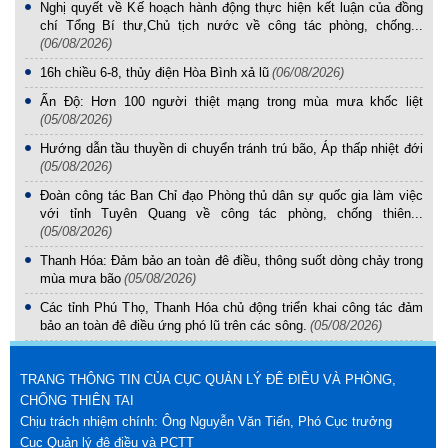
Nghị quyết về Kế hoạch hành động thực hiện kết luận của đồng
chí Tổng Bí thư,Chủ tịch nước về công tác phòng, chống...
(06/08/2026)
16h chiều 6-8, thủy điện Hòa Bình xả lũ
(06/08/2026)
Ấn Độ: Hơn 100 người thiệt mạng trong mùa mưa khốc liệt
(05/08/2026)
Hướng dẫn tầu thuyền di chuyển tránh trú bão, Áp thấp nhiệt đới
(05/08/2026)
Đoàn công tác Ban Chỉ đạo Phòng thủ dân sự quốc gia làm việc
với tỉnh Tuyên Quang về công tác phòng, chống thiên...
(05/08/2026)
Thanh Hóa: Đảm bảo an toàn đê điều, thông suốt dòng chảy trong
mùa mưa bão
(05/08/2026)
Các tỉnh Phú Thọ, Thanh Hóa chủ động triển khai công tác đảm
bảo an toàn đê điều ứng phó lũ trên các sông.
(05/08/2026)
TRANG THÔNG TIN CỦA CỤC QUẢN LÝ ĐÊ ĐIỀU VÀ PHÒNG,
CHỐNG THIÊN TAI
Chịu trách nhiệm chính: Ông Nguyễn Văn Tiến, Phó Cục trưởng
Cục Quản lý đê điều và PCTT