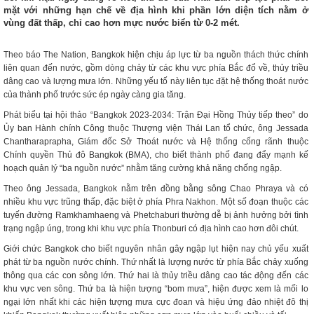
mặt với những hạn chế về địa hình khi phần lớn diện tích nằm ở
vùng đất thấp, chỉ cao hơn mực nước biển từ 0-2 mét.
Theo báo The Nation, Bangkok hiện chịu áp lực từ ba nguồn thách thức chính
liên quan đến nước, gồm dòng chảy từ các khu vực phía Bắc đổ về, thủy triều
dâng cao và lượng mưa lớn. Những yếu tố này liên tục đặt hệ thống thoát nước
của thành phố trước sức ép ngày càng gia tăng.
Phát biểu tại hội thảo “Bangkok 2023-2034: Trận Đại Hồng Thủy tiếp theo” do
Ủy ban Hành chính Công thuộc Thượng viện Thái Lan tổ chức, ông Jessada
Chantharaprapha, Giám đốc Sở Thoát nước và Hệ thống cống rãnh thuộc
Chính quyền Thủ đô Bangkok (BMA), cho biết thành phố đang đẩy mạnh kế
hoạch quản lý “ba nguồn nước” nhằm tăng cường khả năng chống ngập.
Theo ông Jessada, Bangkok nằm trên đồng bằng sông Chao Phraya và có
nhiều khu vực trũng thấp, đặc biệt ở phía Phra Nakhon. Một số đoạn thuộc các
tuyến đường Ramkhamhaeng và Phetchaburi thường dễ bị ảnh hưởng bởi tình
trạng ngập úng, trong khi khu vực phía Thonburi có địa hình cao hơn đôi chút.
Giới chức Bangkok cho biết nguyên nhân gây ngập lụt hiện nay chủ yếu xuất
phát từ ba nguồn nước chính. Thứ nhất là lượng nước từ phía Bắc chảy xuống
thông qua các con sông lớn. Thứ hai là thủy triều dâng cao tác động đến các
khu vực ven sông. Thứ ba là hiện tượng “bom mưa”, hiện được xem là mối lo
ngại lớn nhất khi các hiện tượng mưa cực đoan và hiệu ứng đảo nhiệt đô thị