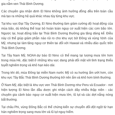
gia nằm ven Thái Bình Dương.
Các chuyên gia nhận định El Nino không ảnh hưởng đồng đều trên toàn cầu
mà tạo ra những hệ quả khác nhau tùy từng khu vực.
Tại khu vực Đại Tây Dương, El Nino thường làm giảm cường độ hoạt động của
mùa bão, dù không thể loại bỏ hoàn toàn nguy cơ xuất hiện các cơn bão lớn.
Ngược lại, hoạt động bão tại Thái Bình Dương thường gia tăng đáng kể. Điều
này có thể giúp giảm phần nào rủi ro cho khu vực bờ Đông và vùng Vịnh của
Mỹ, nhưng lại làm tăng nguy cơ thiên tai đối với Hawaii và nhiều đảo quốc trên
Thái Bình Dương.
Tại Tây Nam Mỹ, NOAA dự báo El Nino có thể mang lại lượng mưa lớn hơn
trong mùa Hè, đặc biệt ở những khu vực đang phải đối mặt với tình trạng thiếu
tuyết nghiêm trọng và khô hạn kéo dài.
Trong khi đó, mùa Đông tại miền Nam nước Mỹ có xu hướng ẩm ướt hơn, còn
khu vực Tây Bắc Thái Bình Dương thường trở nên ấm và khô hơn bình thường.
Ở Nam Mỹ, đặc biệt là khu vực ven Thái Bình Dương như Peru và Ecuador - nơi
hiện tượng El Nino lần đầu được ghi nhận cách đây nhiều thập niên - các
chuyên gia cảnh báo nguy cơ xuất hiện mưa lớn, lũ lụt và các đợt nắng nóng
bất thường.
Tại châu Phi, vùng Đông Bắc có thể chứng kiến sự chuyển đổi đột ngột từ hạn
hán nghiêm trọng sang mưa lớn và lũ lụt nguy hiểm.