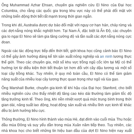
Ông Muhammad Azhar Ehsan, chuyên gia nghiên cứu El Nino của Đại học
Columbia, cho rằng các quốc gia trong khu vực này có thể phải đối mặt với
những biến động thời tiết rất mạnh trong thời gian ngắn.
Trong khi đó, Australia được dự báo đối mặt với nguy cơ hạn hán, cháy rừng và
các đợt nắng nóng khắc nghiệt hơn. Tại Nam Á, đặc biệt là Ấn Độ, các chuyên
gia lo ngại El Nino sẽ làm gia tăng cường độ và tần suất các đợt nắng nóng cực
đoan.
Ngoài các tác động trực tiếp đến thời tiết, giới khoa học cũng cảnh báo El Nino
có thể gây ảnh hưởng đáng kể tới sản xuất nông nghiệp và
an ninh
lương thực
thế giới. Theo các chuyên gia, một số khu vực trồng ngũ cốc lớn tại Mỹ có thể
hưởng lợi từ điều kiện thời tiết thuận lợi hơn đối với cây đậu tương và một số
loại cây trồng khác. Tuy nhiên, ở quy mô toàn cầu, El Nino có thể làm giảm
năng suất của nhiều loại cây lương thực quan trọng như ngô và lúa gạo.
Ông Marshall Burke, chuyên gia kinh tế khí hậu của Đại học Stanford, cho biết
nhiều nghiên cứu cho thấy nhiệt độ tăng cao kéo dài thường làm giảm tốc độ
tăng trưởng kinh tế. Theo ông, khi nền nhiệt vượt quá mức trung bình trong thời
gian dài, năng suất lao động, hoạt động sản xuất và nhiều lĩnh vực kinh tế khác
đều bị ảnh hưởng tiêu cực.
Thông thường, El Nino hình thành vào mùa Hè, đạt đỉnh vào cuối mùa Thu hoặc
đầu mùa Đông và suy yếu dần trong mùa Xuân năm tiếp theo. Tuy nhiên, các
nhà khoa học cho biết những tín hiệu ban đầu của đợt El Nino hiện nay xuất