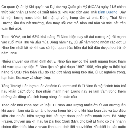
Cơ quan Quản lý Khí quyển và Đại dương Quốc gia Mỹ (NOAA) ngày 11/6 chính
thức xác nhận El Nino đã xuất hiện tại khu vực xích đạo Thái
Bình Dương
. Đây
là hiện tượng nước biển bề mặt tại vùng trung tâm và phía Đông Thái Bình
Dương ấm lên bất thường, làm thay đổi các mô hình khí hậu và thời tiết trên
toàn thế giới.
Theo NOAA, có tới 63% khả năng El Nino hiện nay sẽ đạt cường độ rất mạnh
vào cuối mùa Thu và đầu mùa Đông năm nay, đủ để nằm trong nhóm các đợt El
Nino lớn nhất kể từ khi các số liệu quan trắc hiện đại bắt đầu được lưu trữ từ
năm 1950.
Nhiều chuyên gia nhận định đợt El Nino lần này có thể sánh ngang hoặc thậm
chí vượt qua sự kiện El Nino lịch sử giai đoạn 1997-1998, vốn gây ra thiệt hại
hàng tỷ USD trên toàn cầu do các đợt nắng nóng kéo dài, lũ lụt nghiêm trọng,
hạn hán, lốc xoáy và cháy rừng.
Tổng Thư ký Liên hợp quốc António Guterres mô tả El Nino là một "cảnh báo khí
hậu khẩn cấp", đồng thời nhấn mạnh hiện tượng này sẽ làm trầm trọng thêm
những tác động của tình trạng nóng lên toàn cầu.
Theo các nhà khoa học khí hậu, El Nino đưa lượng nhiệt lớn từ đại dương lên
khí quyển, làm gia tăng năng lượng trong hệ thống khí hậu toàn cầu và tạo điều
kiện cho nhiều hiện tượng thời tiết cực đoan phát triển mạnh hơn. Bà Abby
Frazier, chuyên gia khí hậu tại Đại học Clark (Mỹ), cho biết El Nino có thể nhanh
chóng đẩy nhiều khu vực vào tình trạng thời tiết nguy hiểm, đặc biệt tại các quốc