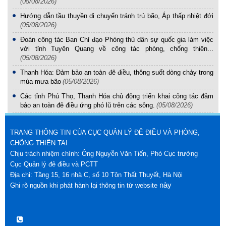
(05/08/2026)
Hướng dẫn tầu thuyền di chuyển tránh trú bão, Áp thấp nhiệt đới
(05/08/2026)
Đoàn công tác Ban Chỉ đạo Phòng thủ dân sự quốc gia làm việc
với tỉnh Tuyên Quang về công tác phòng, chống thiên...
(05/08/2026)
Thanh Hóa: Đảm bảo an toàn đê điều, thông suốt dòng chảy trong
mùa mưa bão
(05/08/2026)
Các tỉnh Phú Thọ, Thanh Hóa chủ động triển khai công tác đảm
bảo an toàn đê điều ứng phó lũ trên các sông.
(05/08/2026)
TRANG THÔNG TIN CỦA CỤC QUẢN LÝ ĐÊ ĐIỀU VÀ PHÒNG,
CHỐNG THIÊN TAI
Chịu trách nhiệm chính: Ông Nguyễn Văn Tiến, Phó Cục trưởng
Cục Quản lý đê điều và PCTT
Địa chỉ: Tầng 15, 16 nhà C, số 10 Tôn Thất Thuyết, Hà Nội
này
Ghi rõ nguồn khi phát hành lại thông tin từ website