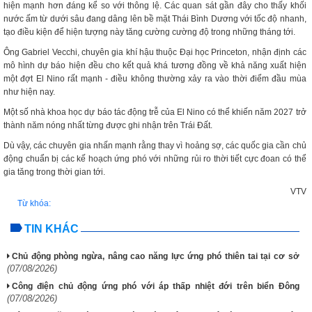
hiện mạnh hơn đáng kể so với thông lệ. Các quan sát gần đây cho thấy khối
nước ấm từ dưới sâu đang dâng lên bề mặt Thái Bình Dương với tốc độ nhanh,
tạo điều kiện để hiện tượng này tăng cường cường độ trong những tháng tới.
Ông Gabriel Vecchi, chuyên gia khí hậu thuộc Đại học Princeton, nhận định các
mô hình dự báo hiện đều cho kết quả khá tương đồng về khả năng xuất hiện
một đợt El Nino rất mạnh - điều không thường xảy ra vào thời điểm đầu mùa
như hiện nay.
Một số nhà khoa học dự báo tác động trễ của El Nino có thể khiến năm 2027 trở
thành năm nóng nhất từng được ghi nhận trên Trái Đất.
Dù vậy, các chuyên gia nhấn mạnh rằng thay vì hoảng sợ, các quốc gia cần chủ
động chuẩn bị các kế hoạch ứng phó với những rủi ro thời tiết cực đoan có thể
gia tăng trong thời gian tới.
VTV
Từ khóa:
TIN KHÁC
Chủ động phòng ngừa, nâng cao năng lực ứng phó thiên tai tại cơ sở
(07/08/2026)
Công điện chủ động ứng phó với áp thấp nhiệt đới trên biển Đông
(07/08/2026)