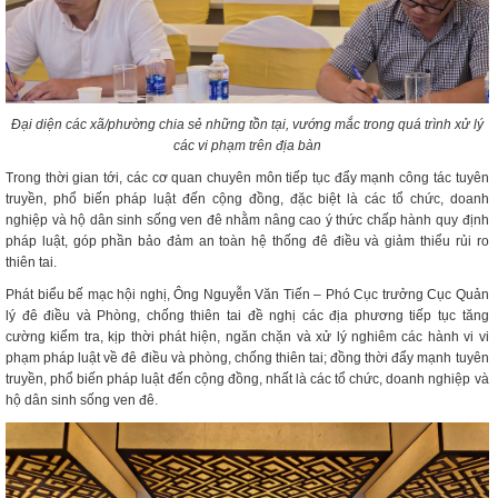
Đại diện các xã/phường chia sẻ những tồn tại, vướng mắc trong quá trình xử lý
các vi phạm trên địa bàn
Trong thời gian tới, các cơ quan chuyên môn tiếp tục đẩy mạnh công tác tuyên
truyền, phổ biến pháp luật đến cộng đồng, đặc biệt là các tổ chức, doanh
nghiệp và hộ dân sinh sống ven đê nhằm nâng cao ý thức chấp hành quy định
pháp luật, góp phần bảo đảm an toàn hệ thống đê điều và giảm thiểu rủi ro
thiên tai.
Phát biểu bế mạc hội nghị, Ông Nguyễn Văn Tiến – Phó Cục trưởng Cục Quản
lý đê điều và Phòng, chống thiên tai đề nghị các địa phương tiếp tục tăng
cường kiểm tra, kịp thời phát hiện, ngăn chặn và xử lý nghiêm các hành vi vi
phạm pháp luật về đê điều và phòng, chống thiên tai; đồng thời đẩy mạnh tuyên
truyền, phổ biến pháp luật đến cộng đồng, nhất là các tổ chức, doanh nghiệp và
hộ dân sinh sống ven đê.