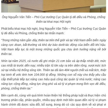
Ông Nguyễn Văn Tiến – Phó Cục trưởng Cục Quản lý đê điều và Phòng, chống
thiên tai khai mạc Hội nghị
Phát biểu khai mạc hội nghị, ông Nguyễn Văn Tiến – Phó Cục trưởng Cục Quản
lý đê điều và Phòng, chống thiên tai nhấn mạnh:
“Trong những năm gần đây, thiên tai trên thế giới và tại Việt Nam diễn biến ngày
càng cực đoan, bất thường và khó dự báo dưới tác động của biến đổi khí hậu.
Việt Nam tiếp tục là một trong những quốc gia chịu ảnh hưởng nặng nề bởi
thiên tai.
Nhìn lại năm 2025, cả nước đã ghi nhận 21 cơn bão và áp thấp nhiệt đới, mức
cao nhất từ trước đến nay; nhiều trận lũ lớn xảy ra trên diện rộng, vượt mức lịch
sử tại nhiều hệ thống sông lớn. Thiên tai đã làm 484 người chết và mất tích, thiệt
hại kinh tế ước tính hơn 104.000 tỷ đồng. Những con số này cho thấy yêu cầu
cấp thiết phải tiếp tục nâng cao hiệu quả công tác quản lý nhà nước; nâng cao
năng lực cộng đồng, năng lực ứng phó và xử lý vi phạm trong lĩnh vực đê điều,
phòng, chống thiên tai.”
Bên cạnh đó, cùng với quá trình hoàn thiện hệ thống pháp luật và thực hiện chủ
trương phân cấp, phân quyền, nhiều quy định mới liên quan đến xử lý vi phạm
hành chính đã được sửa đổi, bổ sung, trong đó có các quy định về xử phạt vi