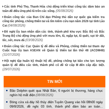
Các tỉnh Phú Thọ, Thanh Hóa chủ động triển khai công tác đảm bảo an
(05/08/2026)
toàn đê điều ứng phó lũ trên các sông.
Đoàn công tác của Ban Chỉ đạo Phòng thủ dân sự quốc gia kiểm tra
công tác phòng, chống thiên tai và tìm kiếm cứu nạn năm 2026 tại tỉnh Lào
(04/08/2026)
Cai
Đề nghị Ủy ban nhân dân các tỉnh, thành phố khu vực Bắc Bộ và Bắc
Trung Bộ chủ động ứng phó với mưa lớn, lũ, ngập lụt, lũ quét, sạt lở đất,
(03/08/2026)
lốc, sét, mưa đá
Đoàn công tác Cục Quản lý đê điều và Phòng, chống thiên tai tham dự
Cuộc họp Ủy ban ASEAN về Quản lý thiên tai lần thứ 48 (ACDM48)
(31/07/2026)
Hội nghị tập huấn kỹ thuật hộ đê, phòng chống lụt bão cho lực lượng
quản lý đê điều các tỉnh, thành phố có đê từ cấp III đến cấp đặc biệt.
(29/07/2026)
TIN MỚI
Bão Dolphin quét qua Nhật Bản, 6 người bị thương, hàng chục
nghìn hộ mất điện
(08/08/2026)
Đóng cửa xả đáy hồ thủy điện Tuyên Quang vào hồi 08h00 ngày
09/8/2026, đề nghị 03 tỉnh, thành phố đảm bảo an toàn...