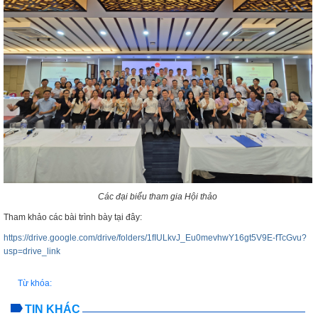
Các đại biểu tham gia Hội thảo
Tham khảo các bài trình bày tại đây:
https://drive.google.com/drive/folders/1fIULkvJ_Eu0mevhwY16gt5V9E-fTcGvu?
usp=drive_link
Từ khóa:
TIN KHÁC