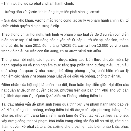
- Trình tự, thủ tục xử phạt vi phạm hành chính;
- Hướng dẫn xử lý các tình huống thực tiễn phát sinh tại cơ sở;
- Giải đáp khó khăn, vướng mắc trong công tác xử lý vi phạm hành chính khi tổ
chức chính quyền địa phương 2 cấp.
Theo thông tin tại hội nghị, tình hình vi phạm pháp luật về đê điều vẫn còn diễn
biến phức tạp. Chỉ tính riêng các tuyến đê từ cấp III trở lên tại các tỉnh, thành
phố có đê, từ năm 2011 đến tháng 7/2025 đã xảy ra hơn 12.000 vụ vi phạm,
trong đó nhiều vụ việc còn tồn đọng, chưa được xử lý dứt điểm.
Thông qua hội nghị, các học viên được nâng cao kiến thức chuyên môn, kỹ
năng nghiệp vụ và kinh nghiệm thực tiễn; góp phần tăng cường hiệu lực, hiệu
quả công tác quản lý nhà nước, chủ động phòng ngừa, phát hiện và xử lý
nghiêm các hành vi vi phạm pháp luật về đê điều và phòng, chống thiên tai.
Điểm nhấn của hội nghị là phần trao đổi, thảo luận thực tiễn giữa đại diện các
hạt quản lý đê, chính quyền các xã, phường trên địa bàn tỉnh Phú Thọ với cán
bộ, lãnh đạo của Cục Quản lý đê điều và Phòng, chống thiên tai.
Tại đây, nhiều vấn đề phát sinh trong quá trình xử lý vi phạm hành lang bảo vệ
đê điều, công trình phòng, chống thiên tai đã được các địa phương thẳng thắn
chia sẻ, như: tình trạng lấn chiếm hành lang đê điều, tập kết vật liệu trái phép,
xây dựng công trình vi phạm, khó khăn trong công tác lập hồ sơ xử lý, xác định
thẩm quyền xử phạt và tổ chức cưỡng chế thực hiện các biện pháp khắc phục