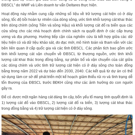
ĐBSCL” do WWF và Liên doanh tư vấn Deltares thực hiện.
Hoạt động này nhằm cung cấp những số liệu về trữ lượng cát hiện có ở đáy
sông, tốc độ bồi hoàn tự nhiên của dòng sông, ước tính khối lượng cát khai thác
trên dòng chính (sông Tiền và sông Hậu) và khối lượng cát đổ ra biển qua các
cửa sông cho các nhà hoạch định chính sách ra quyết định ở các cấp trung
ương và địa phương. Hướng tiếp cận của nghiên cứu là kết hợp giữa các dữ
liệu hiện có và dữ liệu khảo sát, đo đạc mới, mô hình toán và tham vấn với các
bên liên quan ở cấp quốc gia và các tỉnh ĐBSCL. Các phân tích bao gồm ước
tính khối lượng cát vận chuyển về ĐBSCL từ thượng nguồn, ước tính khối
lượng cát khai thác trong đồng bằng, sự phân bổ và vận chuyển của cát giữa
các dòng chính và ước tính trữ lượng cát hiện có ở đáy sông cho toàn đồng
bằng trong năm 2022 và dự báo đến 2030, 2040. Các kết quả từ dự án có thể
sử dụng làm cơ sở để phát triển một kế hoạch giảm thiểu rủi ro và tình trạng dễ
tổn thương của ĐBSCL trước BĐKH cũng như các ảnh hưởng do con người
gây ra.
Để có được một ngân hàng cát đáng tin cậy, bốn yếu tố mang tính quyết định là
1) lượng cát đổ vào ĐBSCL, 2) lượng cát đổ ra biển, 3) lượng cát khai thác
trong đồng bằng và 4) trữ lượng cát hiện có ở đáy sông.