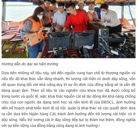
Hướng dẫn đo đạc tại hiện trường
Dựa trên những số liệu này, xét đến nguồn cung hạn chế từ thượng nguồn và
nếu tốc độ khai thác vẫn tăng nhanh, thì lượng cát hiện có dưới đáy sông, vốn
rất quan trọng đối với khả năng duy trì sự ổn định của đồng bằng sẽ là vấn đề
đáng quan tâm. Theo số liệu từ các nghiên cứu khoa học đã được công bố
trong nước và quốc tế, việc khai thác nguồn cát sẽ tác động lên khả năng chống
chịu của con người, đa dạng sinh học và nền kinh tế của ĐBSCL, ảnh hưởng
đến kế hoạch phát triển kinh tế xã hội, quản lý khai thác và các quyết định đưa
ra cần dựa trên Ngân hàng Cát, tránh ảnh hưởng đến trữ lượng cát hiện có ở
đáy sông. Nếu trữ lượng cát ở đáy sông tiếp tục bị thâm hụt thêm, đồng nghĩa
với sự bền vững của đồng bằng cũng đang bị ảnh hưởng./.