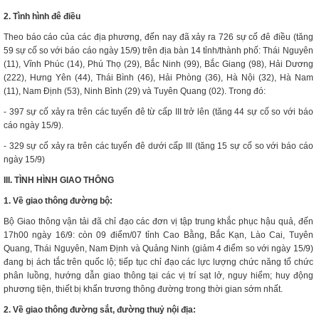
2. Tình hình đê điều
Theo báo cáo của các địa phương, đến nay đã xảy ra 726 sự cố đê điều (tăng
59 sự cố so với báo cáo ngày 15/9) trên địa bàn 14 tỉnh/thành phố: Thái Nguyên
(11), Vĩnh Phúc (14), Phú Thọ (29), Bắc Ninh (99), Bắc Giang (98), Hải Dương
(222), Hưng Yên (44), Thái Bình (46), Hải Phòng (36), Hà Nội (32), Hà Nam
(11), Nam Định (53), Ninh Bình (29) và Tuyên Quang (02). Trong đó:
- 397 sự cố xảy ra trên các tuyến đê từ cấp III trở lên (tăng 44 sự cố so với báo
cáo ngày 15/9).
- 329 sự cố xảy ra trên các tuyến đê dưới cấp III (tăng 15 sự cố so với báo cáo
ngày 15/9)
III. TÌNH HÌNH GIAO THÔNG
1. Về giao thông đường bộ:
Bộ Giao thông vận tải đã chỉ đạo các đơn vị tập trung khắc phục hậu quả, đến
17h00 ngày 16/9: còn 09 điểm/07 tỉnh Cao Bằng, Bắc Kạn, Lào Cai, Tuyên
Quang, Thái Nguyên, Nam Định và Quảng Ninh (giảm 4 điểm so với ngày 15/9)
đang bị ách tắc trên quốc lộ; tiếp tục chỉ đạo các lực lượng chức năng tổ chức
phân luồng, hướng dẫn giao thông tại các vị trí sạt lở, nguy hiểm; huy động
phương tiện, thiết bị khẩn trương thông đường trong thời gian sớm nhất.
2. Về giao thông đường sắt, đường thuỷ nội địa: