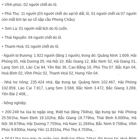
+ Vĩnh phúc: 02 người chết do lũ.
+ Phú Thọ: 11 người (03 người chết do sạt lở đất, lũ; 01 người chết và 07 người
còn mất tích tại sự cố sập cầu Phong Châu).
+ Sơn La: 01 người mất tích do lũ cuốn.
+ Thái Nguyên: 04 người chết do lũ.
+ Thanh Hoá: 01 người chết do lũ.
- Người bị thương: 1.922 người (tăng 1 người), trong đó: Quảng Ninh 1.609, Hải
Phòng 65, Hải Dương 05, Hà Nội 10, Bắc Giang 12, Bắc Ninh 52, Hà Giang 01,
Lạng Sơn 10, Lào Cai 84, Yên Bái 36, Cao Bằng 16, Phú Thọ 07, Bắc Kạn 04,
Hoà Bình 02, Vĩnh Phúc 02, Thanh Hoá 02, Hưng Yên 04. .
- Nhà hư hỏng: 235.424 nhà; tập trung tại: Quảng Ninh 102.467, Hải Phòng
102.859, Lào Cai 7.817, Lạng Sơn 3.568, Bắc Ninh 3.472, Bắc Giang 3.289,
Yên Bái 2.408,...
- Nông nghiệp:
+ 200.248 ha lúa bị ngập úng, thiệt hại (tăng 794ha), tập trung tại: Hải Phòng
25.561ha; Nam Định 18.102ha; Bắc Giang 18.779ha; Thái Bình 6.000ha; Hà
Nội 36.679ha; Hải Dương 7.755ha; Hà Nam 11.284ha; Bắc Ninh 9.758ha; Vĩnh
Phúc 9.830ha, Hưng Yên 11.831ha, Phú Thọ 4.703ha,…
+ 50.612ha hoa màu bị ngập úng, thiệt hại (tăng 74ha), tập trung tại: Hoà Bình