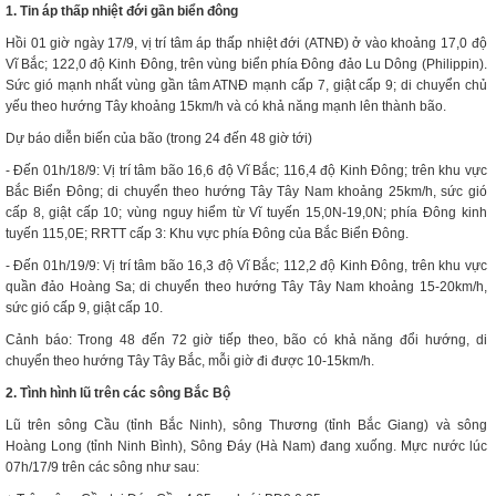
1. Tin áp thấp nhiệt đới gần biển đông
Hồi 01 giờ ngày 17/9, vị trí tâm áp thấp nhiệt đới (ATNĐ) ở vào khoảng 17,0 độ
Vĩ Bắc; 122,0 độ Kinh Đông, trên vùng biển phía Đông đảo Lu Dông (Philippin).
Sức gió mạnh nhất vùng gần tâm ATNĐ mạnh cấp 7, giật cấp 9; di chuyển chủ
yếu theo hướng Tây khoảng 15km/h và có khả năng mạnh lên thành bão.
Dự báo diễn biến của bão (trong 24 đến 48 giờ tới)
- Đến 01h/18/9: Vị trí tâm bão 16,6 độ Vĩ Bắc; 116,4 độ Kinh Đông; trên khu vực
Bắc Biển Đông; di chuyển theo hướng Tây Tây Nam khoảng 25km/h, sức gió
cấp 8, giật cấp 10; vùng nguy hiểm từ Vĩ tuyến 15,0N-19,0N; phía Đông kinh
tuyến 115,0E; RRTT cấp 3: Khu vực phía Đông của Bắc Biển Đông.
- Đến 01h/19/9: Vị trí tâm bão 16,3 độ Vĩ Bắc; 112,2 độ Kinh Đông, trên khu vực
quần đảo Hoàng Sa; di chuyển theo hướng Tây Tây Nam khoảng 15-20km/h,
sức gió cấp 9, giật cấp 10.
Cảnh báo: Trong 48 đến 72 giờ tiếp theo, bão có khả năng đổi hướng, di
chuyển theo hướng Tây Tây Bắc, mỗi giờ đi được 10-15km/h.
2. Tình hình lũ trên các sông Bắc Bộ
Lũ trên sông Cầu (tỉnh Bắc Ninh), sông Thương (tỉnh Bắc Giang) và sông
Hoàng Long (tỉnh Ninh Bình), Sông Đáy (Hà Nam) đang xuống. Mực nước lúc
07h/17/9 trên các sông như sau: