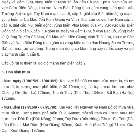
Ngày và đêm 17/9, vùng biển từ Ninh Thuận đến Cà Mau; phía Nam của khu
vực Giữa Biển Đông, khu vực Nam Biển Đông (bao gồm vùng biển quần đảo
Trường Sa) có gió Tây Nam mạnh cấp 6, cấp 7, giật cấp 8-9, biển động mạnh;
vùng biển từ Cà Mau đến Kiên Giang và Vịnh Thái Lan có gió Tây Nam cấp 5,
cấp 6, giật cấp 7-8, biển động; vùng biển Phía Đông của khu vực vực Bắc Biển
Đông có gió cấp 6, cấp 7. Ngoài ra, ngày và đêm 17/9, ở vịnh Bắc Bộ, vùng biển
từ Quảng Trị đến Cà Mau, Cà Mau đến Kiên Giang, vịnh Thái Lan, khu vực Bắc,
Giữa và Nam Biển Đông (bao gồm cả vùng biển quần đảo Hoàng Sa và Trường
Sa) có mưa rào và dông. Trong mưa dông có khả năng xảy ra lốc xoáy và gió
giật mạnh cấp 7, cấp 8.
Cấp độ rủi ro thiên tai do gió mạnh trên biển: cấp 2.
5. Tình hình mưa
- Mưa ngày (19h/15/9 - 19h/16/9):
Khu vực Bắc Bộ có mưa vừa, mưa to, có nơi
mưa rất to, lượng mưa phổ biến từ 30-70mm, một số trạm mưa lớn hơn như:
Chiềng Ơn (Sơn La) 125mm; Thanh Thuỷ (Phú Thọ) 134mm; Bất Bạt (Hà Nội)
171mm.
- Mưa đêm (19h/16/9 - 07h/17/9):
Khu vực Tây Nguyên và Nam Bộ có mưa vừa,
mưa rất to, lượng mưa phổ biến từ 20-60mm; một số trạm có lượng mưa lớn
hơn như: Đắk Ru (Đắk Nông) 91mm; Tuy Đức (Đăk Nông) 73mm; Ea Tóh (Đắk
Lắk) 61mm; Mái Dầm (Hậu Giang) 82mm; Xuân Hoà (Sóc Trăng) 71mm; Cửa
Cạn (Kiên Giang) 137mm.