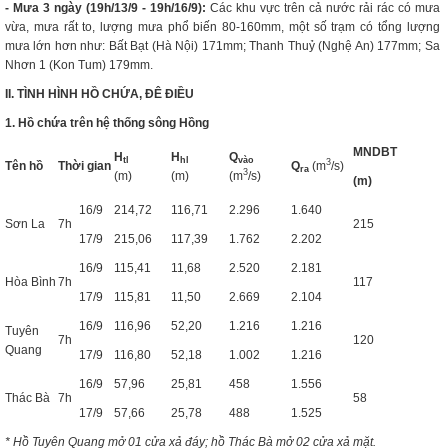
- Mưa 3 ngày (19h/13/9 - 19h/16/9):
Các khu vực trên cả nước rải rác có mưa
vừa, mưa rất to, lượng mưa phổ biến 80-160mm, một số trạm có tổng lượng
mưa lớn hơn như: Bất Bạt (Hà Nội) 171mm; Thanh Thuỷ (Nghệ An) 177mm; Sa
Nhơn 1 (Kon Tum) 179mm.
II. TÌNH HÌNH HỒ CHỨA, ĐÊ ĐIỀU
1. Hồ chứa trên hệ thống sông Hồng
MNDBT
H
H
Q
tl
hl
vào
3
Tên hồ
Thời gian
Q
(m
/s)
ra
3
(m)
(m)
(m
/s)
(m)
16/9
214,72
116,71
2.296
1.640
Sơn La
7h
215
17/9
215,06
117,39
1.762
2.202
16/9
115,41
11,68
2.520
2.181
Hòa Bình
7h
117
17/9
115,81
11,50
2.669
2.104
16/9
116,96
52,20
1.216
1.216
Tuyên
7h
120
Quang
17/9
116,80
52,18
1.002
1.216
16/9
57,96
25,81
458
1.556
Thác Bà
7h
58
17/9
57,66
25,78
488
1.525
* Hồ Tuyên Quang mở 01 cửa xả đáy; hồ Thác Bà mở 02 cửa xả mặt.