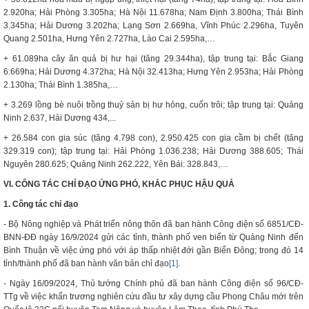
2.920ha; Hải Phòng 3.305ha; Hà Nội 11.678ha; Nam Định 3.800ha; Thái Bình
3.345ha; Hải Dương 3.202ha; Lạng Sơn 2.669ha, Vĩnh Phúc 2.296ha, Tuyên
Quang 2.501ha, Hưng Yên 2.727ha, Lào Cai 2.595ha,…
+ 61.089ha cây ăn quả bị hư hại (tăng 29.344ha), tập trung tại: Bắc Giang
6.669ha; Hải Dương 4.372ha; Hà Nội 32.413ha; Hưng Yên 2.953ha; Hải Phòng
2.130ha; Thái Bình 1.385ha,…
+ 3.269 lồng bè nuôi trồng thuỷ sản bị hư hỏng, cuốn trôi; tập trung tại: Quảng
Ninh 2.637, Hải Dương 434,...
+ 26.584 con gia súc (tăng 4.798 con), 2.950.425 con gia cầm bị chết (tăng
329.319 con); tập trung tại: Hải Phòng 1.036.238; Hải Dương 388.605; Thái
Nguyên 280.625; Quảng Ninh 262.222, Yên Bái: 328.843,…
VI. CÔNG TÁC CHỈ ĐẠO ỨNG PHÓ, KHẮC PHỤC HẬU QUẢ
1. Công tác chỉ đạo
- Bộ Nông nghiệp và Phát triển nông thôn đã ban hành Công điện số 6851/CĐ-
BNN-ĐĐ ngày 16/9/2024 gửi các tỉnh, thành phố ven biển từ Quảng Ninh đến
Bình Thuận về việc ứng phó với áp thấp nhiệt đới gần Biển Đông; trong đó 14
tỉnh/thành phố đã ban hành văn bản chỉ đạo
[1]
.
- Ngày 16/09/2024, Thủ tướng Chính phủ đã ban hành Công điện số 96/CĐ-
TTg về việc khẩn trương nghiên cứu đầu tư xây dựng cầu Phong Châu mới trên