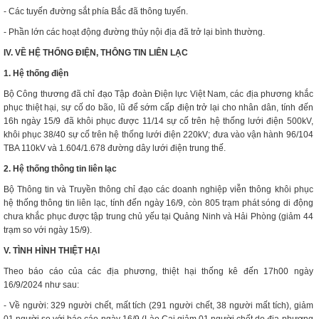
- Các tuyến đường sắt phía Bắc đã thông tuyến.
- Phần lớn các hoạt động đường thủy nội địa đã trở lại bình thường.
IV. VỀ HỆ THỐNG ĐIỆN, THÔNG TIN LIÊN LẠC
1. Hệ thống điện
Bộ Công thương đã chỉ đạo Tập đoàn Điện lực Việt Nam, các địa phương khắc
phục thiệt hại, sự cố do bão, lũ để sớm cấp điện trở lại cho nhân dân, tính đến
16h ngày 15/9 đã khôi phục được 11/14 sự cố trên hệ thống lưới điện 500kV,
khôi phục 38/40 sự cố trên hệ thống lưới điện 220kV; đưa vào vận hành 96/104
TBA 110kV và 1.604/1.678 đường dây lưới điện trung thế.
2. Hệ thống thông tin liên lạc
Bộ Thông tin và Truyền thông chỉ đạo các doanh nghiệp viễn thông khôi phục
hệ thống thông tin liên lạc, tính đến ngày 16/9, còn 805 trạm phát sóng di động
chưa khắc phục được tập trung chủ yếu tại Quảng Ninh và Hải Phòng (giảm 44
trạm so với ngày 15/9).
V. TÌNH HÌNH THIỆT HẠI
Theo báo cáo của các địa phương, thiệt hại thống kê đến 17h00 ngày
16/9/2024 như sau:
- Về người: 329 người chết, mất tích (291 người chết, 38 người mất tích), giảm
01 người so với báo cáo ngày 16/9 (Lào Cai giảm 01 người chết do địa phương