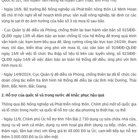
Quốc lộ 32C nối huyện Tam Nông và huyện Lâm Thao, tỉnh Phú Thọ.
- Ngày 16/9, Bộ trưởng Bộ Nông nghiệp và Phát triển nông thôn Lê Minh Hoan
đã chủ trì hội nghị về kế hoạch khôi phục sản xuất nông nghiệp, tái định cư các
vùng bị sạt lở do ảnh hưởng của bão số 3 và mưa lũ sau bão.
- Cục Quản lý đê điều và Phòng, chống thiên tai ban hành văn bản số 915/ĐĐ-
QLĐĐ ngày 13/9 về đảm bảo an toàn chống lũ của hệ thống đê trong quá trình
vận hành các trạm bơm tiêu qua đê; tăng cường công tác trực ban 24/24h; tham
mưu chỉ đạo, triển khai ứng phó với mưa lũ, các văn bản số 919/ĐĐ-QLĐĐ
ngày 14/9 về việc tổ chức thu thập số liệu lũ trên các tuyến sông, số 923/ĐĐ-
QLĐĐ ngày 14/9 về việc đảm bảo an toàn hệ thống đê điều, ứng phó với tình
hình mưa lũ.
- Ngày 14/9/2024, Cục Quản lý đê điều và Phòng, chống thiên tai đã tổ chức các
đoàn công tác kiểm tra tình hình hệ thống đê điều tại các tỉnh Hải Dương, Thái
Bình, Bắc Ninh, Bắc Giang.
2. Hỗ trợ của quốc tế và trong nước để khắc phục hậu quả
Thông qua Bộ Nông nghiệp và Phát triển nông thôn, Chính phủ một số quốc gia
và tổ chức trong nước và quốc tế hỗ trợ các địa phương bị thiệt hại, cụ thể:
- Ngày 11/9, Chính phủ Úc hỗ trợ tỉnh Yên Bái 2.730 dụng cụ sửa chữa nhà cửa,
dụng cụ vệ sinh cá nhân, dụng cụ sinh hoạt gia đình (dụng cụ bếp, chăn, màn,
thảm ngủ, tấm bạt che) với tổng giá trị 49.000 Đô la Úc; cam kết tiếp tục hỗ trợ
thêm 3.000.000 Đô la Úc tiền mặt.