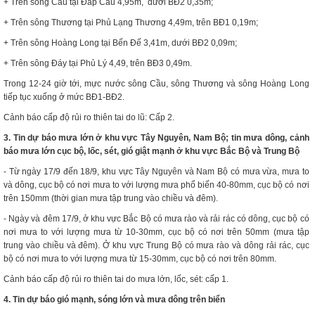
+ Trên sông Cầu tại Đáp Cầu 4,95m, dưới BĐ2 0,35m;
+ Trên sông Thương tại Phủ Lạng Thương 4,49m, trên BĐ1 0,19m;
+ Trên sông Hoàng Long tại Bến Đế 3,41m, dưới BĐ2 0,09m;
+ Trên sông Đáy tại Phủ Lý 4,49, trên BĐ3 0,49m.
Trong 12-24 giờ tới, mực nước sông Cầu, sông Thương và sông Hoàng Long
tiếp tục xuống ở mức BĐ1-BĐ2.
Cảnh báo cấp độ rủi ro thiên tai do lũ: Cấp 2.
3. Tin dự báo mưa lớn ở khu vực Tây Nguyên, Nam Bộ; tin mưa dông, cảnh
báo mưa lớn cục bộ, lốc, sét, gió giật mạnh ở khu vực Bắc Bộ và Trung Bộ
- Từ ngày 17/9 đến 18/9, khu vực Tây Nguyên và Nam Bộ có mưa vừa, mưa to
và dông, cục bộ có nơi mưa to với lượng mưa phổ biến 40-80mm, cục bộ có nơi
trên 150mm (thời gian mưa tập trung vào chiều và đêm).
- Ngày và đêm 17/9, ở khu vực Bắc Bộ có mưa rào và rải rác có dông, cục bộ có
nơi mưa to với lượng mưa từ 10-30mm, cục bộ có nơi trên 50mm (mưa tập
trung vào chiều và đêm). Ở khu vực Trung Bộ có mưa rào và dông rải rác, cục
bộ có nơi mưa to với lượng mưa từ 15-30mm, cục bộ có nơi trên 80mm.
Cảnh báo cấp độ rủi ro thiên tai do mưa lớn, lốc, sét: cấp 1.
4. Tin dự báo
gió mạnh, sóng lớn và mưa dông trên biển