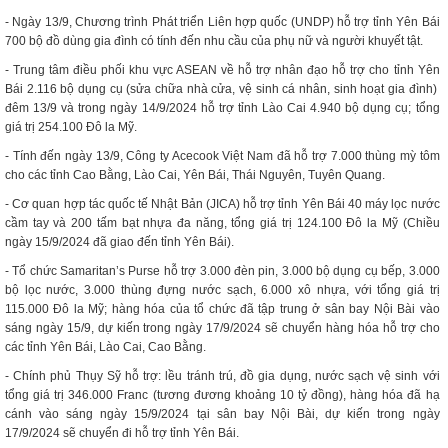
- Ngày 13/9, Chương trình Phát triển Liên hợp quốc (UNDP) hỗ trợ tỉnh Yên Bái
700 bộ đồ dùng gia đình có tính đến nhu cầu của phụ nữ và người khuyết tật.
- Trung tâm điều phối khu vực ASEAN về hỗ trợ nhân đạo hỗ trợ cho tỉnh Yên
Bái 2.116 bộ dụng cụ (sửa chữa nhà cửa, vệ sinh cá nhân, sinh hoạt gia đình)
đêm 13/9 và trong ngày 14/9/2024 hỗ trợ tỉnh Lào Cai 4.940 bộ dụng cụ; tổng
giá trị 254.100 Đô la Mỹ.
- Tính đến ngày 13/9, Công ty Acecook Việt Nam đã hỗ trợ 7.000 thùng mỳ tôm
cho các tỉnh Cao Bằng, Lào Cai, Yên Bái, Thái Nguyên, Tuyên Quang.
- Cơ quan hợp tác quốc tế Nhật Bản (JICA) hỗ trợ tỉnh Yên Bái 40 máy lọc nước
cầm tay và 200 tấm bạt nhựa đa năng, tổng giá trị 124.100 Đô la Mỹ (Chiều
ngày 15/9/2024 đã giao đến tỉnh Yên Bái).
- Tổ chức Samaritan’s Purse hỗ trợ 3.000 đèn pin, 3.000 bộ dụng cụ bếp, 3.000
bộ lọc nước, 3.000 thùng đựng nước sạch, 6.000 xô nhựa, với tổng giá trị
115.000 Đô la Mỹ; hàng hóa của tổ chức đã tập trung ở sân bay Nội Bài vào
sáng ngày 15/9, dự kiến trong ngày 17/9/2024 sẽ chuyển hàng hóa hỗ trợ cho
các tỉnh Yên Bái, Lào Cai, Cao Bằng.
- Chính phủ Thụy Sỹ hỗ trợ: lều tránh trú, đồ gia dụng, nước sạch vệ sinh với
tổng giá trị 346.000 Franc (tương đương khoảng 10 tỷ đồng), hàng hóa đã hạ
cánh vào sáng ngày 15/9/2024 tại sân bay Nội Bài, dự kiến trong ngày
17/9/2024 sẽ chuyển đi hỗ trợ tỉnh Yên Bái.