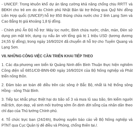
- UNICEF: Trong khuôn khổ dự án tăng cường khả năng chống chịu RRTT và
BĐKH cho trẻ em do do Chính phủ Nhật Bản tài trợ thông qua Quỹ Nhi đồng
Liên Hợp quốc (UNICEF) hỗ trợ 850 thùng chứa nước cho 2 tỉnh Lạng Sơn và
Cao Bằng trị giá khoảng 1,8 tỷ đồng.
- Chính phủ Ấn Độ hỗ trợ: Máy lọc nước, Bình chứa nước, chăn, màn, Đèn sử
dụng pin mặt trời, dụng cụ nấu ăn với tổng giá trị 1 triệu USD (tương đương
24,55 tỷ đồng), trong ngày 16/9/2024 đã chuyển đi hỗ trợ cho Tuyên Quang và
Lạng Sơn.
VII. NHỮNG CÔNG VIỆC CẦN TRIỂN KHAI TIẾP THEO
1. Các địa phương ven biển từ Quảng Ninh đến Bình Thuận thực hiện nghiêm
Công điện số 6851/CĐ-BNN-ĐĐ ngày 16/9/2024 của Bộ Nông nghiệp và Phát
triển nông thôn.
2. Đảm bảo an toàn đê điều trên các sông ở Bắc Bộ, nhất là hệ thống sông
Hồng - sông Thái Bình.
3. Tiếp tục khắc phục thiệt hại do bão số 3 và mưa lũ sau bão, tìm kiếm người
mất tích, dọn dẹp, vệ sinh môi trường sớm ổn định đời sống của nhân dân theo
chỉ đạo của Thủ tướng Chính phủ.
4. Tổ chức trực ban (24/24h), thường xuyên báo cáo về Bộ Nông nghiệp và
PTNT qua Cục Quản lý đê điều và Phòng, chống thiên tai./.