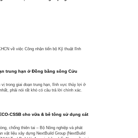
i
HCN về việc Công nhận tiến bộ Kỹ thuật lĩnh
đoạn trung hạn ở Đồng bằng sông Cửu
 trong giai đoạn trung hạn, lĩnh vực thủy lợi ở
ất, phải nói rất khó có câu trả lời chính xác.
 ECO-CSSB cho vữa & bê tông sử dụng cát
ng, chống thiên tai – Bộ Nông nghiệp và phát
ần vật liệu xây dựng NextBuild Group (NextBuild