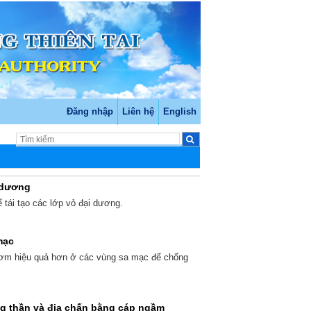
Đăng nhập
Liên hệ
English
i dương
 tái tạo các lớp vỏ đại dương.
mạc
 rơm hiệu quả hơn ở các vùng sa mạc để chống
g thần và địa chấn bằng cáp ngầm