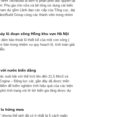
TNHH TechBuild là đơn vị phân phối độc quyền tại
ới: Phụ gia cho vữa và bê tông sử dụng cát biển
am dự gồm Lãnh đạo các cấp của Tổng cục, đại
extBuild Group cùng các thành viên trong nhóm
ảy lũ đoạn sông Hồng khu vực Hà Nội
 đảm bảo thoát lũ thiết kế của một con sông (
ơ bản trong nhiệm vụ quy hoạch lũ, tính toán giải
dẫn.
 với nước biển dâng
ệc nuôi bãi với thể tích lên đến 21,5 Mm3 và
ngine – Động lực cát, gần đây đã được triển
 điểm để kiểm nghiệm tính hiệu quả của các biện
phó tình trạng xói lở bờ biển gia tăng được dự
g lu hứng mưa
' nhưng thế giới đã có ít nhất là 5 cách ngăn