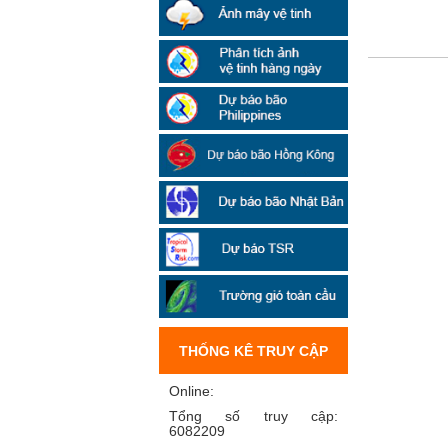
THỐNG KÊ TRUY CẬP
Online:
Tổng số truy cập:
6082209