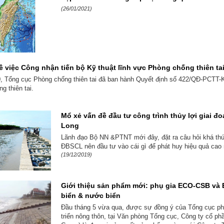
(26/01/2021)
ề việc Công nhận tiến bộ Kỹ thuật lĩnh vực Phòng chống thiên ta
, Tổng cục Phòng chống thiên tai đã ban hành Quyết định số 422/QĐ-PCTT-K
g thiên tai.
Mổ xẻ vấn đề đầu tư công trình thủy lợi giai 
Long
Lãnh đạo Bộ NN &PTNT mới đây, đặt ra câu hỏi khá thú vị
ĐBSCL nên đầu tư vào cái gì để phát huy hiệu quả cao nh
(19/12/2019)
Giới thiệu sản phẩm mới: phụ gia ECO-CSB và
biển & nước biển
Đầu tháng 5 vừa qua, được sự đồng ý của Tổng cục phò
triển nông thôn, tại Văn phòng Tổng cục, Công ty cổ ph