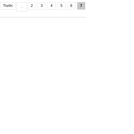
Trước
2
3
4
5
6
7
...