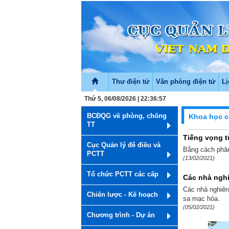
Thư điện tử
Văn phòng điện tử
Lị
Thứ 5, 06/08/2026 | 22:36:57
BCĐQG về phòng, chống
Khoa học 
TT
Tiếng vọng t
Cục Quản lý đê điều và
Bằng cách phân 
PCTT
(13/02/2021)
Tổ chức PCTT các cấp
Các nhà nghi
Các nhà nghiên
Chiến lược - Kế hoạch
sa mạc hóa.
(05/02/2021)
Chương trình - Dự án