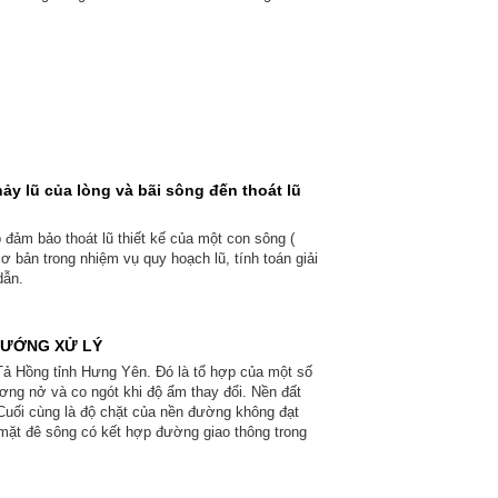
y lũ của lòng và bãi sông đến thoát lũ
 đảm bảo thoát lũ thiết kế của một con sông (
ơ bản trong nhiệm vụ quy hoạch lũ, tính toán giải
dẫn.
HƯỚNG XỬ LÝ
Tả Hồng tỉnh Hưng Yên. Đó là tổ hợp của một số
ơng nở và co ngót khi độ ẩm thay đổi. Nền đất
. Cuối cùng là độ chặt của nền đường không đạt
mặt đê sông có kết hợp đường giao thông trong