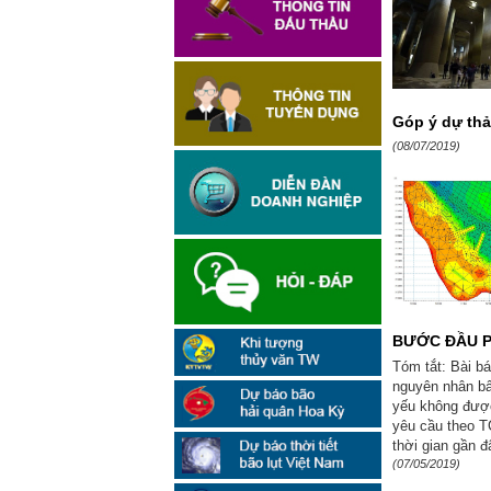
Góp ý dự thả
(08/07/2019)
BƯỚC ĐẦU P
Tóm tắt: Bài b
nguyên nhân bấ
yếu không được 
yêu cầu theo T
thời gian gần đ
(07/05/2019)