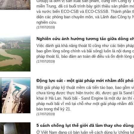
Group) là đơn vị sản xuất sản phẩm, cùng với Công ty 
miền Trung, đã có buổi trình bày giới thiệu sản phẩm m
và nước biển ECO-CSB và ECO-CSSSB. Thành phần th
diện các phòng ban chuyên môn, và Lãnh đạo Công ty N
nghiên cứu.
(17/07/2019)
Nghiên cứu ảnh hưởng tương tác giữa dòng ch
Việc đánh giá khả năng thoát lũ cũng như các biện pháp
bao gồm lòng sông chính và bãi sông) luôn là nội dung c
pháp thoát lũ, bảo đảm an toàn đê điều và ổn định lòng 
(17/07/2019)
Động lực cát - một giải pháp mới nhằm đối phó
Một giải pháp kỹ thuật mềm cải tiến táo bạo, bao gồm vi
chưa từng được thực hiện trước đó, được gọi là Sand E
khai ở Hà Lan. Nuôi bãi - Sand Engine là một dự án thí
pháp nuôi bãi vĩ mô tại chỗ như một giải pháp nhằm đối 
báo trong thế kỷ 21.
(17/07/2019)
5 cách chống lụt thế giới đã làm thay cho dùn
Ở Việt Nam đang có bàn luận về cách dùng lu 'chống lụt