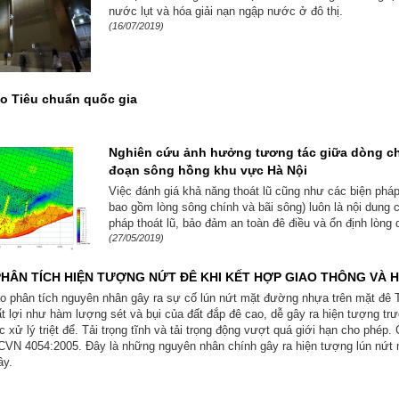
nước lụt và hóa giải nạn ngập nước ở đô thị.
(16/07/2019)
o Tiêu chuẩn quốc gia
Nghiên cứu ảnh hưởng tương tác giữa dòng chả
đoạn sông hồng khu vực Hà Nội
Việc đánh giá khả năng thoát lũ cũng như các biện pháp
bao gồm lòng sông chính và bãi sông) luôn là nội dung c
pháp thoát lũ, bảo đảm an toàn đê điều và ổn định lòng 
(27/05/2019)
HÂN TÍCH HIỆN TƯỢNG NỨT ĐÊ KHI KẾT HỢP GIAO THÔNG VÀ 
áo phân tích nguyên nhân gây ra sự cố lún nứt mặt đường nhựa trên mặt đê 
t lợi như hàm lượng sét và bụi của đất đắp đê cao, dễ gây ra hiện tượng trư
xử lý triệt để. Tải trọng tĩnh và tải trọng động vượt quá giới hạn cho phép
CVN 4054:2005. Đây là những nguyên nhân chính gây ra hiện tượng lún nứt 
ây.