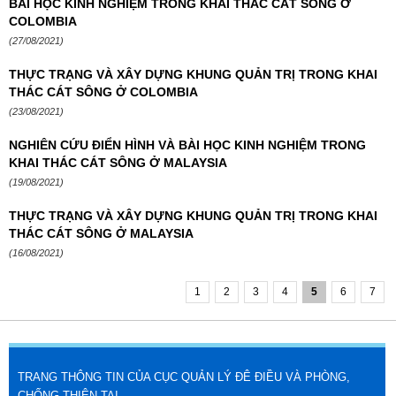
BÀI HỌC KINH NGHIỆM TRONG KHAI THÁC CÁT SÔNG Ở
COLOMBIA
(27/08/2021)
THỰC TRẠNG VÀ XÂY DỰNG KHUNG QUẢN TRỊ TRONG KHAI
THÁC CÁT SÔNG Ở COLOMBIA
(23/08/2021)
NGHIÊN CỨU ĐIỂN HÌNH VÀ BÀI HỌC KINH NGHIỆM TRONG
KHAI THÁC CÁT SÔNG Ở MALAYSIA
(19/08/2021)
THỰC TRẠNG VÀ XÂY DỰNG KHUNG QUẢN TRỊ TRONG KHAI
THÁC CÁT SÔNG Ở MALAYSIA
(16/08/2021)
1
2
3
4
5
6
7
TRANG THÔNG TIN CỦA CỤC QUẢN LÝ ĐÊ ĐIỀU VÀ PHÒNG,
CHỐNG THIÊN TAI