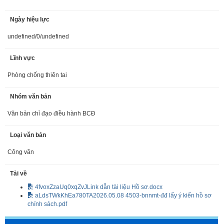
Ngày hiệu lực
undefined/0/undefined
Lĩnh vực
Phòng chống thiên tai
Nhóm văn bản
Văn bản chỉ đạo điều hành BCĐ
Loại văn bản
Công văn
Tải về
4fvoxZzaUq0xqZvJLink dẫn tài liệu Hồ sơ.docx
aLdsTWkKhEa780TA2026.05.08 4503-bnnmt-đđ lấy ý kiến hồ sơ
chính sách.pdf