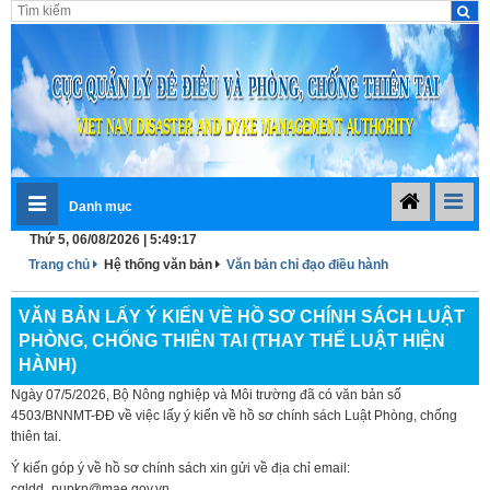
Danh mục
Thứ 5, 06/08/2026 | 5:49:18
Trang chủ
Hệ thống văn bản
Văn bản chỉ đạo điều hành
VĂN BẢN LẤY Ý KIẾN VỀ HỒ SƠ CHÍNH SÁCH LUẬT
PHÒNG, CHỐNG THIÊN TAI (THAY THẾ LUẬT HIỆN
HÀNH)
Ngày 07/5/2026, Bộ Nông nghiệp và Môi trường đã có văn bản số
4503/BNNMT-ĐĐ về việc lấy ý kiến về hồ sơ chính sách Luật Phòng, chống
thiên tai.
Ý kiến góp ý về hồ sơ chính sách xin gửi về địa chỉ email:
cqldd_pupkp@mae.gov.vn