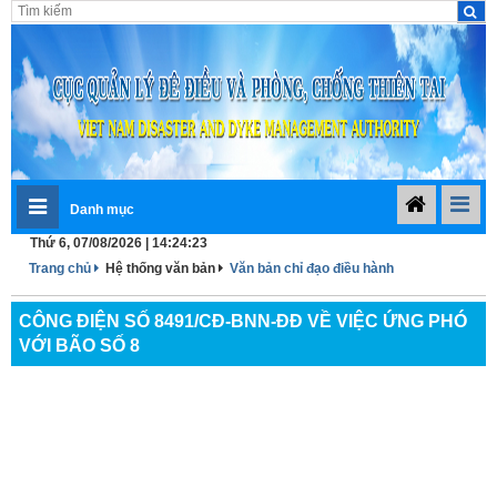
Danh mục
Thứ 6, 07/08/2026 | 14:24:23
Trang chủ
Hệ thống văn bản
Văn bản chỉ đạo điều hành
CÔNG ĐIỆN SỐ 8491/CĐ-BNN-ĐĐ VỀ VIỆC ỨNG PHÓ
VỚI BÃO SỐ 8