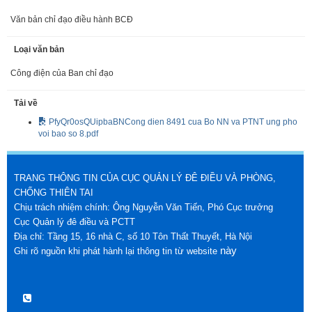
Văn bản chỉ đạo điều hành BCĐ
Loại văn bản
Công điện của Ban chỉ đạo
Tải về
PfyQr0osQUipbaBNCong dien 8491 cua Bo NN va PTNT ung pho
voi bao so 8.pdf
TRANG THÔNG TIN CỦA CỤC QUẢN LÝ ĐÊ ĐIỀU VÀ PHÒNG,
CHỐNG THIÊN TAI
Chịu trách nhiệm chính: Ông Nguyễn Văn Tiến, Phó Cục trưởng
Cục Quản lý đê điều và PCTT
Địa chỉ: Tầng 15, 16 nhà C, số 10 Tôn Thất Thuyết, Hà Nội
này
Ghi rõ nguồn khi phát hành lại thông tin từ website