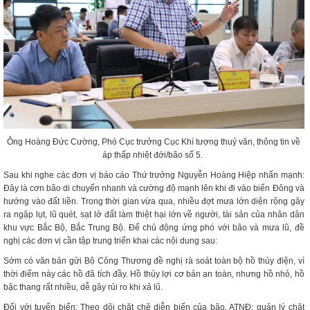
Ông Hoàng Đức Cường, Phó Cục trưởng Cục Khí tượng thuỷ văn, thông tin về
áp thấp nhiệt đới/bão số 5.
Sau khi nghe các đơn vị báo cáo Thứ trưởng Nguyễn Hoàng Hiệp nhấn mạnh:
Đây là cơn bão di chuyển nhanh và cường độ mạnh lên khi đi vào biển Đông và
hướng vào đất liền. Trong thời gian vừa qua, nhiều đợt mưa lớn diện rộng gây
ra ngập lụt, lũ quét, sạt lở đất làm thiệt hại lớn về người, tài sản của nhân dân
khu vực Bắc Bộ, Bắc Trung Bộ. Để chủ động ứng phó với bão và mưa lũ, đề
nghị các đơn vị cần tập trung triển khai các nội dung sau:
Sớm có văn bản gửi Bộ Công Thương đề nghị rà soát toàn bộ hồ thủy điện, vì
thời điểm này các hồ đã tích đầy. Hồ thủy lợi cơ bản an toàn, nhưng hồ nhỏ, hồ
bậc thang rất nhiều, dễ gây rủi ro khi xả lũ.
Đối với tuyến biển: Theo dõi chặt chẽ diễn biến của bão, ATNĐ; quản lý chặt