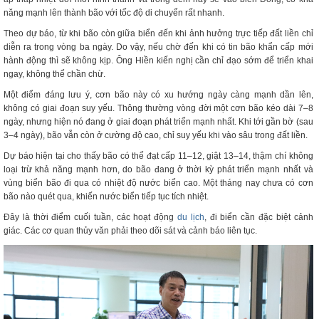
năng mạnh lên thành bão với tốc độ di chuyển rất nhanh.
Theo dự báo, từ khi bão còn giữa biển đến khi ảnh hưởng trực tiếp đất liền chỉ
diễn ra trong vòng ba ngày. Do vậy, nếu chờ đến khi có tin bão khẩn cấp mới
hành động thì sẽ không kịp. Ông Hiền kiến nghị cần chỉ đạo sớm để triển khai
ngay, không thể chần chừ.
Một điểm đáng lưu ý, cơn bão này có xu hướng ngày càng mạnh dần lên,
không có giai đoạn suy yếu. Thông thường vòng đời một cơn bão kéo dài 7–8
ngày, nhưng hiện nó đang ở giai đoạn phát triển mạnh nhất. Khi tới gần bờ (sau
3–4 ngày), bão vẫn còn ở cường độ cao, chỉ suy yếu khi vào sâu trong đất liền.
Dự báo hiện tại cho thấy bão có thể đạt cấp 11–12, giật 13–14, thậm chí không
loại trừ khả năng mạnh hơn, do bão đang ở thời kỳ phát triển mạnh nhất và
vùng biển bão đi qua có nhiệt độ nước biển cao. Một tháng nay chưa có cơn
bão nào quét qua, khiến nước biển tiếp tục tích nhiệt.
Đây là thời điểm cuối tuần, các hoạt động
du lịch
, đi biển cần đặc biệt cảnh
giác. Các cơ quan thủy văn phải theo dõi sát và cảnh báo liên tục.