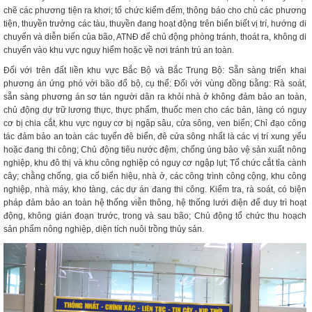
chẽ các phương tiện ra khơi; tổ chức kiểm đếm, thông báo cho chủ các phương
tiện, thuyền trưởng các tàu, thuyền đang hoạt động trên biển biết vị trí, hướng di
chuyển và diễn biến của bão, ATNĐ để chủ động phòng tránh, thoát ra, không di
chuyển vào khu vực nguy hiểm hoặc về nơi tránh trú an toàn.
Đối với trên đất liền khu vực Bắc Bộ và Bắc Trung Bộ: Sẵn sàng triển khai
phương án ứng phó với bão đổ bộ, cụ thể: Đối với vùng đồng bằng: Rà soát,
sẵn sàng phương án sơ tán người dân ra khỏi nhà ở không đảm bảo an toàn,
chủ động dự trữ lương thực, thực phẩm, thuốc men cho các bản, làng có nguy
cơ bị chia cắt, khu vực nguy cơ bị ngập sâu, cửa sông, ven biển; Chỉ đạo công
tác đảm bảo an toàn các tuyến đê biển, đê cửa sông nhất là các vị trí xung yếu
hoặc đang thi công; Chủ động tiêu nước đệm, chống úng bảo vệ sản xuất nông
nghiệp, khu đô thị và khu công nghiệp có nguy cơ ngập lụt; Tổ chức cắt tỉa cành
cây; chằng chống, gia cố biển hiệu, nhà ở, các công trình công cộng, khu công
nghiệp, nhà máy, kho tàng, các dự án đang thi công. Kiểm tra, rà soát, có biện
pháp đảm bảo an toàn hệ thống viễn thông, hệ thống lưới điện để duy trì hoạt
động, không gián đoạn trước, trong và sau bão; Chủ động tổ chức thu hoạch
sản phẩm nông nghiệp, diện tích nuôi trồng thủy sản.