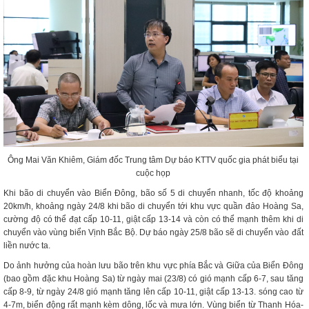
Ông Mai Văn Khiêm, Giám đốc Trung tâm Dự báo KTTV quốc gia phát biểu tại
cuộc họp
Khi bão di chuyển vào Biển Đông, bão số 5 di chuyển nhanh, tốc độ khoảng
20km/h, khoảng ngày 24/8 khi bão di chuyển tới khu vực quần đảo Hoàng Sa,
cường độ có thể đạt cấp 10-11, giật cấp 13-14 và còn có thể mạnh thêm khi di
chuyển vào vùng biển Vịnh Bắc Bộ. Dự báo ngày 25/8 bão sẽ di chuyển vào đất
liền nước ta.
Do ảnh hưởng của hoàn lưu bão trên khu vực phía Bắc và Giữa của Biển Đông
(bao gồm đặc khu Hoàng Sa) từ ngày mai (23/8) có gió mạnh cấp 6-7, sau tăng
cấp 8-9, từ ngày 24/8 gió mạnh tăng lên cấp 10-11, giật cấp 13-13. sóng cao từ
4-7m, biển động rất mạnh kèm dông, lốc và mưa lớn. Vùng biển từ Thanh Hóa-