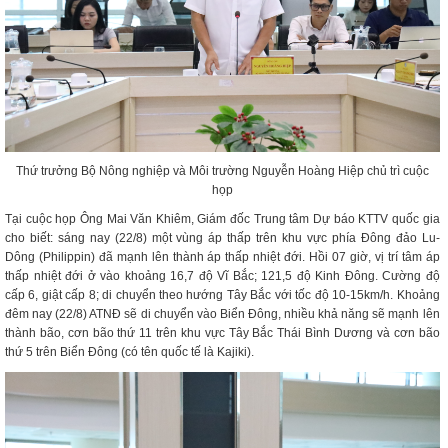
Thứ trưởng Bộ Nông nghiệp và Môi trường Nguyễn Hoàng Hiệp chủ trì cuộc
họp
Tại cuộc họp Ông Mai Văn Khiêm, Giám đốc Trung tâm Dự báo KTTV quốc gia
cho biết: sáng nay (22/8) một vùng áp thấp trên khu vực phía Đông đảo Lu-
Dông (Philippin) đã mạnh lên thành áp thấp nhiệt đới. Hồi 07 giờ, vị trí tâm áp
thấp nhiệt đới ở vào khoảng 16,7 độ Vĩ Bắc; 121,5 độ Kinh Đông. Cường độ
cấp 6, giật cấp 8; di chuyển theo hướng Tây Bắc với tốc độ 10-15km/h. Khoảng
đêm nay (22/8) ATNĐ sẽ di chuyển vào Biển Đông, nhiều khả năng sẽ mạnh lên
thành bão, cơn bão thứ 11 trên khu vực Tây Bắc Thái Bình Dương và cơn bão
thứ 5 trên Biển Đông (có tên quốc tế là Kajiki).