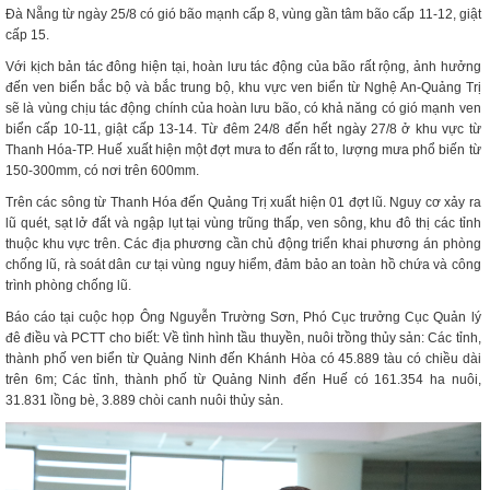
Đà Nẵng từ ngày 25/8 có gió bão mạnh cấp 8, vùng gần tâm bão cấp 11-12, giật
cấp 15.
Với kịch bản tác đông hiện tại, hoàn lưu tác động của bão rất rộng, ảnh hưởng
đến ven biển bắc bộ và bắc trung bộ, khu vực ven biển từ Nghệ An-Quảng Trị
sẽ là vùng chịu tác động chính của hoàn lưu bão, có khả năng có gió mạnh ven
biển cấp 10-11, giật cấp 13-14. Từ đêm 24/8 đến hết ngày 27/8 ở khu vực từ
Thanh Hóa-TP. Huế xuất hiện một đợt mưa to đến rất to, lượng mưa phổ biến từ
150-300mm, có nơi trên 600mm.
Trên các sông từ Thanh Hóa đến Quảng Trị xuất hiện 01 đợt lũ. Nguy cơ xảy ra
lũ quét, sạt lở đất và ngập lụt tại vùng trũng thấp, ven sông, khu đô thị các tỉnh
thuộc khu vực trên. Các địa phương cần chủ động triển khai phương án phòng
chống lũ, rà soát dân cư tại vùng nguy hiểm, đảm bảo an toàn hồ chứa và công
trình phòng chống lũ.
Báo cáo tại cuộc họp Ông Nguyễn Trường Sơn, Phó Cục trưởng Cục Quản lý
đê điều và PCTT cho biết: Về tình hình tầu thuyền, nuôi trồng thủy sản: Các tỉnh,
thành phố ven biển từ Quảng Ninh đến Khánh Hòa có 45.889 tàu có chiều dài
trên 6m; Các tỉnh, thành phố từ Quảng Ninh đến Huế có 161.354 ha nuôi,
31.831 lồng bè, 3.889 chòi canh nuôi thủy sản.