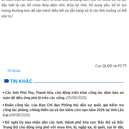
đặc biệt là các hồ chứa thủy điện nhỏ, thủy lợi nhỏ, hồ xung yếu; bố trí lực
lượng thường trực để vận hành điều tiết và sẵn sàng xử lý các tình huống có thể
xảy ra./.
Cục QLĐĐ và PCTT
Từ khóa:
TIN KHÁC
Các tỉnh Phú Thọ, Thanh Hóa chủ động triển khai công tác đảm bảo an
(05/08/2026)
toàn đê điều ứng phó lũ trên các sông.
Đoàn công tác của Ban Chỉ đạo Phòng thủ dân sự quốc gia kiểm tra
công tác phòng, chống thiên tai và tìm kiếm cứu nạn năm 2026 tại tỉnh Lào
(04/08/2026)
Cai
Đề nghị Ủy ban nhân dân các tỉnh, thành phố khu vực Bắc Bộ và Bắc
Trung Bộ chủ động ứng phó với mưa lớn, lũ, ngập lụt, lũ quét, sạt lở đất,