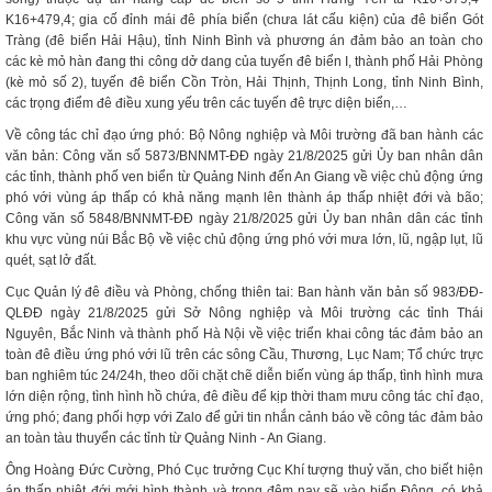
K16+479,4; gia cố đỉnh mái đê phía biển (chưa lát cấu kiện) của đê biển Gót
Tràng (đê biển Hải Hậu), tỉnh Ninh Bình và phương án đảm bảo an toàn cho
các kè mỏ hàn đang thi công dở dang của tuyến đê biển I, thành phố Hải Phòng
(kè mỏ số 2), tuyến đê biển Cồn Tròn, Hải Thịnh, Thịnh Long, tỉnh Ninh Bình,
các trọng điểm đê điều xung yếu trên các tuyến đê trực diện biển,…
Về công tác chỉ đạo ứng phó: Bộ Nông nghiệp và Môi trường đã ban hành các
văn bản: Công văn số 5873/BNNMT-ĐĐ ngày 21/8/2025 gửi Ủy ban nhân dân
các tỉnh, thành phố ven biển từ Quảng Ninh đến An Giang về việc chủ động ứng
phó với vùng áp thấp có khả năng mạnh lên thành áp thấp nhiệt đới và bão;
Công văn số 5848/BNNMT-ĐĐ ngày 21/8/2025 gửi Ủy ban nhân dân các tỉnh
khu vực vùng núi Bắc Bộ về việc chủ động ứng phó với mưa lớn, lũ, ngập lụt, lũ
quét, sạt lở đất.
Cục Quản lý đê điều và Phòng, chống thiên tai: Ban hành văn bản số 983/ĐĐ-
QLĐĐ ngày 21/8/2025 gửi Sở Nông nghiệp và Môi trường các tỉnh Thái
Nguyên, Bắc Ninh và thành phố Hà Nội về việc triển khai công tác đảm bảo an
toàn đê điều ứng phó với lũ trên các sông Cầu, Thương, Lục Nam; Tổ chức trực
ban nghiêm túc 24/24h, theo dõi chặt chẽ diễn biến vùng áp thấp, tình hình mưa
lớn diện rộng, tình hình hồ chứa, đê điều để kịp thời tham mưu công tác chỉ đạo,
ứng phó; đang phối hợp với Zalo để gửi tin nhắn cảnh báo về công tác đảm bảo
an toàn tàu thuyển các tỉnh từ Quảng Ninh - An Giang.
Ông Hoàng Đức Cường, Phó Cục trưởng Cục Khí tượng thuỷ văn, cho biết hiện
áp thấp nhiệt đới mới hình thành và trong đêm nay sẽ vào biển Đông, có khả