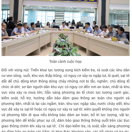
Toàn cảnh cuộc họp
Đối với vùng núi: Triển khai lực lượng xung kích kiểm tra, rà soát các khu dân
cư ven sông, suối, khu vực thấp trũng, có nguy cơ xảy ra ngập lụt, lũ quét, sạt lở
đất để chủ động khơi thông dòng chảy những nơi bị tắc, nghẽn; chủ động tổ
chức di dời, sơ tán người dân khu vực có nguy cơ đến nơi an toàn, nhất là khu
vực vừa xảy ra mưa lớn; Sẵn sàng phương án tổ chức lực lượng canh gác,
kiểm soát, hỗ trợ, hướng dẫn bảo đảm giao thông an toàn cho người và
phương tiện, nhất là tại các ngầm, tràn, khu vực ngập sâu, nước chảy xiết, khu
vực đã xảy ra sạt lở hoặc có nguy cơ xảy ra sạt lở; kiên quyết không cho người
và phương tiện đi qua nếu không bảo đảm an toàn; bố trí lực lượng, vật tư,
phương tiện để khắc phục sự cố, đảm bảo giao thông thông suốt trên các trục
giao thông chính khi xảy ra sạt lở; Chỉ đạo kiểm tra, rà soát, sẵn sàng phương
án đảm bảo an toàn các hầm, lò khai thác khoáng sản, các hồ chứa và hạ du,