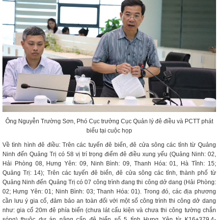
Ông Nguyễn Trường Sơn, Phó Cục trưởng Cục Quản lý đê điều và PCTT phát
biểu tại cuộc họp
Về tình hình đê điều: Trên các tuyến đê biển, đê cửa sông các tỉnh từ Quảng
Ninh đến Quảng Trị có 58 vị trí trọng điểm đê điều xung yếu (Quảng Ninh: 02,
Hải Phòng 08, Hưng Yên: 09, Ninh Bình: 09, Thanh Hóa: 01, Hà Tĩnh: 15;
Quảng Trị: 14); Trên các tuyến đê biển, đê cửa sông các tỉnh, thành phố từ
Quảng Ninh đến Quảng Trị có 07 công trình đang thi công dở dang (Hải Phòng:
02; Hưng Yên: 01; Ninh Bình: 03; Thanh Hóa: 01). Trong đó, các địa phương
cần lưu ý gia cố, đảm bảo an toàn đối với một số công trình thi công dở dang
như: gia cố 20m đê phía biển (chưa lát cấu kiện và chưa thi công tường chắn
sóng) thuộc dự án nâng cấp đê biển số 5 tỉnh Hưng Yên từ K16+379,4-