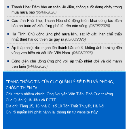
Thanh Hóa: Đảm bảo an toàn đê điều, thông suốt dòng chảy trong
mùa mưa bão
(05/08/2026)
Các tỉnh Phú Thọ, Thanh Hóa chủ động triển khai công tác đảm
bảo an toàn đê điều ứng phó lũ trên các sông.
(05/08/2026)
Hà Tĩnh: Chủ động ứng phó mưa lớn, sạt lở đất, hạn chế thấp
nhất thiệt hại do thiên tai gây ra
(05/08/2026)
Áp thấp nhiệt đới mạnh lên thành bão số 3, không ảnh hưởng đến
vùng ven biển và đất liền Việt Nam.
(05/08/2026)
Công điện chủ động ứng phó với áp thấp nhiệt đới và gió mạnh
trên biển
(04/08/2026)
TRANG THÔNG TIN CỦA CỤC QUẢN LÝ ĐÊ ĐIỀU VÀ PHÒNG,
CHỐNG THIÊN TAI
Chịu trách nhiệm chính: Ông Nguyễn Văn Tiến, Phó Cục trưởng
Cục Quản lý đê điều và PCTT
Địa chỉ: Tầng 15, 16 nhà C, số 10 Tôn Thất Thuyết, Hà Nội
này
Ghi rõ nguồn khi phát hành lại thông tin từ website