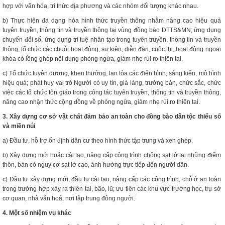
hợp với văn hóa, tri thức địa phương và các nhóm đối tượng khác nhau.
b) Thực hiện đa dạng hóa hình thức truyền thông nhằm nâng cao hiệu quả
tuyên truyền, thông tin và truyền thông tại vùng đồng bào DTTS&MN; ứng dụng
chuyển đổi số, ứng dụng trí tuệ nhân tạo trong tuyên truyền, thông tin và truyền
thông; tổ chức các chuỗi hoạt động, sự kiện, diễn đàn, cuộc thi, hoạt động ngoại
khóa có lồng ghép nội dung phòng ngừa, giảm nhẹ rủi ro thiên tai.
c) Tổ chức tuyên dương, khen thưởng, lan tỏa các điển hình, sáng kiến, mô hình
hiệu quả; phát huy vai trò Người có uy tín, già làng, trưởng bản, chức sắc, chức
việc các tổ chức tôn giáo trong công tác tuyên truyền, thông tin và truyền thông,
nâng cao nhận thức cộng đồng về phòng ngừa, giảm nhẹ rủi ro thiên tai.
3. Xây dựng cơ sở vật chất đảm bảo an toàn cho đồng bào dân tộc thiểu số
và miền núi
a) Đầu tư, hỗ trợ ổn định dân cư theo hình thức tập trung và xen ghép.
b) Xây dựng mới hoặc cải tạo, nâng cấp công trình chống sạt lở tại những điểm
thôn, bản có nguy cơ sạt lở cao, ảnh hưởng trực tiếp đến người dân.
c) Đầu tư xây dựng mới, đầu tư cải tạo, nâng cấp các công trình, chỗ ở an toàn
trong trường hợp xảy ra thiên tai, bão, lũ; ưu tiên các khu vực trường học, trụ sở
cơ quan, nhà văn hoá, nơi tập trung đông người.
4. Một số nhiệm vụ khác