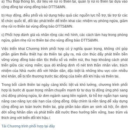
a) Thu thập thông tin, dữ liệu về rủi ro thiên tai, quản lý rủi ro thiên tai dựa vào
cộng đồng tại vùng đồng bào DTTS&MN.
b) Huy động, điều phối và sử dụng hiệu quả các nguồn lực hỗ trợ, tài trợ từ các
tổ chức quốc tế, đối tác phát triển để triển khai các nhiệm vụ phòng ngừa, giảm
nhẹ rủi ro thiên tai vùng đồng bào DTTS&MN.
c) Phối hợp đánh giá và nhân rộng các mô hình, các cách làm hay trong phòng
ngừa, giảm nhẹ rủi ro thiên tai cho vùng đồng bào DTTS&MN.
Việc triển khai Chương trình phối hợp có ý nghĩa quan trọng, không chỉ góp
phần giảm thiểu thiệt hại do thiên tai gây ra, mà còn thúc đẩy phát triển bền
vững vùng đồng bào dân tộc thiểu số và miền núi, thu hẹp khoảng cách phát
triển giữa các vùng miền; qua đó khẳng định rõ nét tinh thần nhân văn, trách
nhiệm của Nhà nước đối với Nhân dân, đặc biệt là những khu vực còn nhiều
khó khăn, dễ bị tổn thương trước tác động của biến đổi khí hậu và thiên tai.
Trong bối cảnh thiên tai ngày càng khốc liệt và khó lường, chương trình phối
hợp là bước đi quan trọng nhằm chuyển mạnh từ tư duy bị động ứng phó sang
chủ động phòng ngừa, từ đơn ngành sang liên ngành, từ hỗ trợ ngắn hạn sang
nâng cao năng lực dài hạn của cộng đồng. Đây chính là nền tảng để xây dựng
cộng đồng an toàn trước thiên tai, góp phần bảo đảm an sinh xã hội, ổn định
đời sống Nhân dân và phát triển đất nước theo hướng bền vững, bao trùm và
thích ứng với biến đổi khí hậu./.
Tải Chương trình phối hợp tại đây