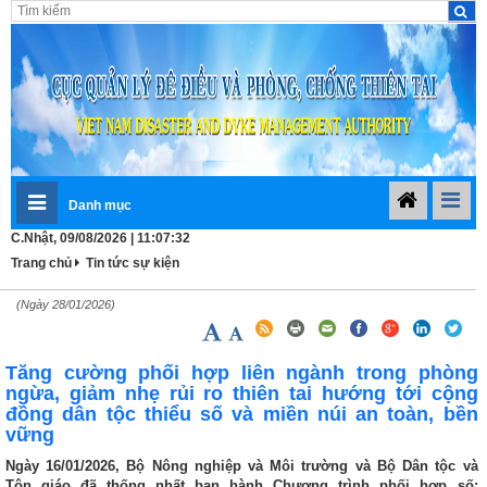
Danh mục
C.Nhật, 09/08/2026 | 11:07:33
Trang chủ
Tin tức sự kiện
(Ngày 28/01/2026)
Tăng cường phối hợp liên ngành trong phòng
ngừa, giảm nhẹ rủi ro thiên tai hướng tới cộng
đồng dân tộc thiểu số và miền núi an toàn, bền
vững
Ngày 16/01/2026, Bộ Nông nghiệp và Môi trường và Bộ Dân tộc và
Tôn giáo đã thống nhất ban hành Chương trình phối hợp số: