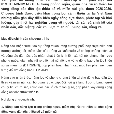
01/CTPH-BNNMT-BDTTG trong phòng ngừa, giảm nhẹ rủi ro thiên tai
vùng đồng bào dân tộc thiểu số và miền núi giai đoạn 2026-2030.
Chương trình được triển khai trong bối cảnh thiên tai tại Việt Nam
những năm gần đây diễn biến ngày càng cực đoan, phức tạp và khó
lường, gây thiệt hại nghiêm trọng về người, tài sản và sinh kế của
nhân dân, đặc biệt tại các khu vực miền núi, vùng sâu, vùng xa.
Mục tiêu chính của chương trình:
Nâng cao nhận thức, tạo sự đồng thuận, tăng cường phối hợp thực hiện chủ
trương, đường lối, chính sách của Đảng và Nhà nước về phòng, chống thiên tai
và công tác dân tộc, góp phần phát triển kinh tế - xã hội nói chung, lĩnh vực
phòng ngừa, giảm nhẹ rủi ro thiên tai nói riêng ở vùng đồng bào dân tộc thiểu
số và miền núi (DTTS&MN), góp phần hoàn thành các mục tiêu phát triển bền
vững đối với đồng bào DTTS&MN.
Nâng cao nhận thức, năng lực về phòng chống thiên tai cho đồng bào dân tộc
thiểu và miền núi, cán bộ quản lý các cấp, đội ngũ già làng, trưởng bản, người
có uy tín, chức sắc, chức việc các tổ chức tôn giáo, góp phần xây dựng cộng
đồng an toàn trước thiên tai.
Nội dung chương trình:
1. Nâng cao năng lực trong phòng ngừa, giảm nhẹ rủi ro thiên tai cho cộng
đồng vùng dân tộc thiểu số và miền núi