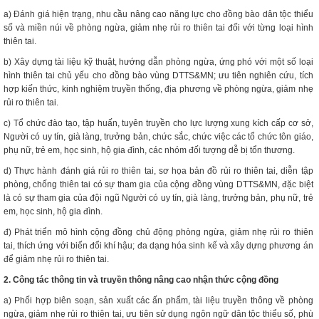
a) Đánh giá hiện trạng, nhu cầu nâng cao năng lực cho đồng bào dân tộc thiểu
số và miền núi về phòng ngừa, giảm nhẹ rủi ro thiên tai đối với từng loại hình
thiên tai.
b) Xây dựng tài liệu kỹ thuật, hướng dẫn phòng ngừa, ứng phó với một số loại
hình thiên tai chủ yếu cho đồng bào vùng DTTS&MN; ưu tiên nghiên cứu, tích
hợp kiến thức, kinh nghiệm truyền thống, địa phương về phòng ngừa, giảm nhẹ
rủi ro thiên tai.
c) Tổ chức đào tạo, tập huấn, tuyên truyền cho lực lượng xung kích cấp cơ sở,
Người có uy tín, già làng, trưởng bản, chức sắc, chức việc các tổ chức tôn giáo,
phụ nữ, trẻ em, học sinh, hộ gia đình, các nhóm đối tượng dễ bị tổn thương.
d) Thực hành đánh giá rủi ro thiên tai, sơ họa bản đồ rủi ro thiên tai, diễn tập
phòng, chống thiên tai có sự tham gia của cộng đồng vùng DTTS&MN, đặc biệt
là có sự tham gia của đội ngũ Người có uy tín, già làng, trưởng bản, phụ nữ, trẻ
em, học sinh, hộ gia đình.
đ) Phát triển mô hình cộng đồng chủ động phòng ngừa, giảm nhẹ rủi ro thiên
tai, thích ứng với biến đổi khí hậu; đa dạng hóa sinh kế và xây dựng phương án
để giảm nhẹ rủi ro thiên tai.
2. Công tác thông tin và truyền thông nâng cao nhận thức cộng đồng
a) Phối hợp biên soạn, sản xuất các ấn phẩm, tài liệu truyền thông về phòng
ngừa, giảm nhẹ rủi ro thiên tai, ưu tiên sử dụng ngôn ngữ dân tộc thiểu số, phù