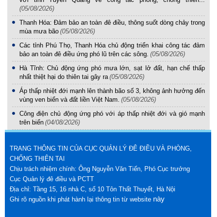
(05/08/2026)
Thanh Hóa: Đảm bảo an toàn đê điều, thông suốt dòng chảy trong
mùa mưa bão
(05/08/2026)
Các tỉnh Phú Thọ, Thanh Hóa chủ động triển khai công tác đảm
bảo an toàn đê điều ứng phó lũ trên các sông.
(05/08/2026)
Hà Tĩnh: Chủ động ứng phó mưa lớn, sạt lở đất, hạn chế thấp
nhất thiệt hại do thiên tai gây ra
(05/08/2026)
Áp thấp nhiệt đới mạnh lên thành bão số 3, không ảnh hưởng đến
vùng ven biển và đất liền Việt Nam.
(05/08/2026)
Công điện chủ động ứng phó với áp thấp nhiệt đới và gió mạnh
trên biển
(04/08/2026)
TRANG THÔNG TIN CỦA CỤC QUẢN LÝ ĐÊ ĐIỀU VÀ PHÒNG,
CHỐNG THIÊN TAI
Chịu trách nhiệm chính: Ông Nguyễn Văn Tiến, Phó Cục trưởng
Cục Quản lý đê điều và PCTT
Địa chỉ: Tầng 15, 16 nhà C, số 10 Tôn Thất Thuyết, Hà Nội
này
Ghi rõ nguồn khi phát hành lại thông tin từ website