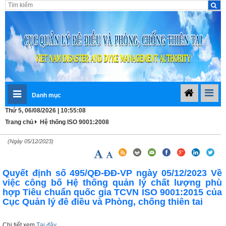
Danh mục
Thứ 5, 06/08/2026 | 10:55:08
Trang chủ
Hệ thống ISO 9001:2008
(Ngày 05/12/2023)
Quyết định số 495/QĐ-ĐĐ-VP ngày 05/12/2023 Về
việc công bố Hệ thống quản lý chất lượng phù
hợp Tiêu chuẩn quốc gia TCVN ISO 9001:2015 của
Cục Quản lý đê điều và Phòng, chống thiên tai
Chi tiết xem
Tại đây