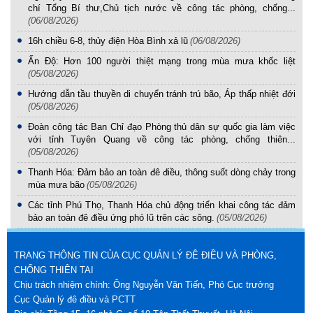
chí Tổng Bí thư,Chủ tịch nước về công tác phòng, chống...
(06/08/2026)
16h chiều 6-8, thủy điện Hòa Bình xả lũ
(06/08/2026)
Ấn Độ: Hơn 100 người thiệt mạng trong mùa mưa khốc liệt
(05/08/2026)
Hướng dẫn tầu thuyền di chuyển tránh trú bão, Áp thấp nhiệt đới
(05/08/2026)
Đoàn công tác Ban Chỉ đạo Phòng thủ dân sự quốc gia làm việc
với tỉnh Tuyên Quang về công tác phòng, chống thiên...
(05/08/2026)
Thanh Hóa: Đảm bảo an toàn đê điều, thông suốt dòng chảy trong
mùa mưa bão
(05/08/2026)
Các tỉnh Phú Thọ, Thanh Hóa chủ động triển khai công tác đảm
bảo an toàn đê điều ứng phó lũ trên các sông.
(05/08/2026)
TRANG THÔNG TIN CỦA CỤC QUẢN LÝ ĐÊ ĐIỀU VÀ PHÒNG,
CHỐNG THIÊN TAI
Chịu trách nhiệm chính: Ông Nguyễn Văn Tiến, Phó Cục trưởng
Cục Quản lý đê điều và PCTT