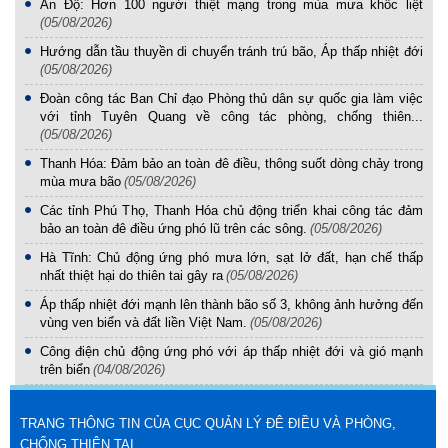
Ấn Độ: Hơn 100 người thiệt mạng trong mùa mưa khốc liệt
(05/08/2026)
Hướng dẫn tầu thuyền di chuyển tránh trú bão, Áp thấp nhiệt đới
(05/08/2026)
Đoàn công tác Ban Chỉ đạo Phòng thủ dân sự quốc gia làm việc
với tỉnh Tuyên Quang về công tác phòng, chống thiên...
(05/08/2026)
Thanh Hóa: Đảm bảo an toàn đê điều, thông suốt dòng chảy trong
mùa mưa bão
(05/08/2026)
Các tỉnh Phú Thọ, Thanh Hóa chủ động triển khai công tác đảm
bảo an toàn đê điều ứng phó lũ trên các sông.
(05/08/2026)
Hà Tĩnh: Chủ động ứng phó mưa lớn, sạt lở đất, hạn chế thấp
nhất thiệt hại do thiên tai gây ra
(05/08/2026)
Áp thấp nhiệt đới mạnh lên thành bão số 3, không ảnh hưởng đến
vùng ven biển và đất liền Việt Nam.
(05/08/2026)
Công điện chủ động ứng phó với áp thấp nhiệt đới và gió mạnh
trên biển
(04/08/2026)
TRANG THÔNG TIN CỦA CỤC QUẢN LÝ ĐÊ ĐIỀU VÀ PHÒNG,
CHỐNG THIÊN TAI