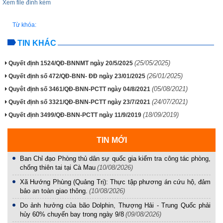
Xem file đính kèm
Từ khóa:
TIN KHÁC
(25/05/2025)
Quyết định 1524/QĐ-BNNMT ngày 20/5/2025
(26/01/2025)
Quyết định số 472/QĐ-BNN- ĐĐ ngày 23/01/2025
(05/08/2021)
Quyêt định số 3461/QĐ-BNN-PCTT ngày 04/8/2021
(24/07/2021)
Quyết định số 3321/QĐ-BNN-PCTT ngày 23/7/2021
(18/09/2019)
Quyết định 3499/QĐ-BNN-PCTT ngày 11/9/2019
TIN MỚI
Ban Chỉ đạo Phòng thủ dân sự quốc gia kiểm tra công tác phòng,
chống thiên tai tại Cà Mau
(10/08/2026)
Xã Hướng Phùng (Quảng Trị): Thực tập phương án cứu hộ, đảm
bảo an toàn giao thông.
(10/08/2026)
Do ảnh hưởng của bão Dolphin, Thượng Hải - Trung Quốc phải
hủy 60% chuyến bay trong ngày 9/8
(09/08/2026)