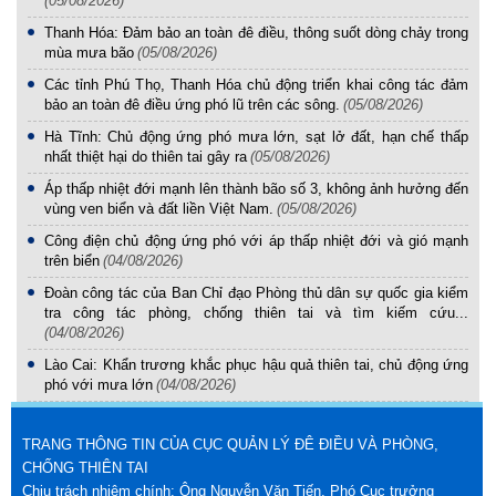
(05/08/2026)
Thanh Hóa: Đảm bảo an toàn đê điều, thông suốt dòng chảy trong
mùa mưa bão
(05/08/2026)
Các tỉnh Phú Thọ, Thanh Hóa chủ động triển khai công tác đảm
bảo an toàn đê điều ứng phó lũ trên các sông.
(05/08/2026)
Hà Tĩnh: Chủ động ứng phó mưa lớn, sạt lở đất, hạn chế thấp
nhất thiệt hại do thiên tai gây ra
(05/08/2026)
Áp thấp nhiệt đới mạnh lên thành bão số 3, không ảnh hưởng đến
vùng ven biển và đất liền Việt Nam.
(05/08/2026)
Công điện chủ động ứng phó với áp thấp nhiệt đới và gió mạnh
trên biển
(04/08/2026)
Đoàn công tác của Ban Chỉ đạo Phòng thủ dân sự quốc gia kiểm
tra công tác phòng, chống thiên tai và tìm kiếm cứu...
(04/08/2026)
Lào Cai: Khẩn trương khắc phục hậu quả thiên tai, chủ động ứng
phó với mưa lớn
(04/08/2026)
TRANG THÔNG TIN CỦA CỤC QUẢN LÝ ĐÊ ĐIỀU VÀ PHÒNG,
CHỐNG THIÊN TAI
Chịu trách nhiệm chính: Ông Nguyễn Văn Tiến, Phó Cục trưởng