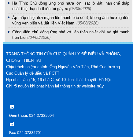
Hà Tĩnh: Chủ động ứng phó mưa lớn, sạt lở đất, hạn chế thấp
nhất thiệt hại do thiên tai gây ra
(05/08/2026)
Áp thấp nhiệt đới mạnh lên thành bão số 3, không ảnh hưởng đến
vùng ven biển và đất liền Việt Nam.
(05/08/2026)
Công điện chủ động ứng phó với áp thấp nhiệt đới và gió mạnh
trên biển
(04/08/2026)
TRANG THÔNG TIN CỦA CỤC QUẢN LÝ ĐÊ ĐIỀU VÀ PHÒNG,
CHỐNG THIÊN TAI
Chịu trách nhiệm chính: Ông Nguyễn Văn Tiến, Phó Cục trưởng
Cục Quản lý đê điều và PCTT
Địa chỉ: Tầng 15, 16 nhà C, số 10 Tôn Thất Thuyết, Hà Nội
này
Ghi rõ nguồn khi phát hành lại thông tin từ website
Điện thoại: 024.37335804
Fax: 024.37335701