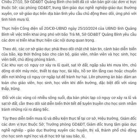
Chiều 27/10, Sở GD&ĐT Quảng Bình cho biết đã có văn bản gửi các đơn vị trực
thuộc Sở; các phòng GD&ĐT, trung tâm giáo dục nghề nghiệp-giáo dục thường
xuyên, cơ sở giáo dục trên địa bàn tỉnh yêu cầu chủ động theo dõi, ứng phó với
tình hình mưa lũ.
Thực hiện Công điện số 20/CĐ-UBND ngày 25/10/2024 của UBND tỉnh Quảng
Bình về việc triển khai ứng phó với bão Trà Mi, Sở GD&ĐT Quảng Bình yêu cầu
các đơn vị triển khai thực hiện các nội dung quan trọng.
Theo đó, các cơ sở giáo dục phải theo dõi chặt chẽ bản tin, cảnh báo diễn biến
của bão, kịp thời thông báo cho cán bộ, giáo viên, nhân viên và học sinh, học
viên biết, chủ động phòng tránh.
Các khu vực có nguy cơ xảy ra lũ quét, sạt lở đất, ngập sâu khi mưa lớn, chủ
động di dời máy móc, thiết bị dạy học, tài liệu, hồ sơ lên tầng cao hoặc chuyển
đến nơi không có nguy cơ ngập lụt để tránh hư hại. Lên phương án bảo đảm an
toàn cho giáo viên, học sinh, học viên khi đến trường, đặc biệt đối với vùng
thấp, trũng.
Đối với các vùng có nhiều sông suối, địa bàn phức tạp có nguy cơ xảy ra lũ và
sạt lở đất, cần theo dõi sát diễn biến thời tiết để tuyên truyền cho học sinh nhằm
tránh những rủi ro đáng tiếc.
Tùy theo diễn biến mưa lũ và điều kiện thực tế tại cơ sở, Hiệu trưởng, Giám đốc
các đơn vị trực thuộc Sở; Trưởng phòng GD&ĐT, Giám đốc trung tâm giáo dục
nghề nghiệp - giáo dục thường xuyên các huyện, thị xã, thành phố chủ động
cho học sinh nghỉ học và đi học trở lại sau bão, lũ.