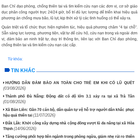
Ban Chỉ đạo phòng, chống thiên tai và tìm kiếm cứu nạn các đơn vị, cơ sở giáo
dục phân công người trực 24/24 giờ, bố trí đủ lực lượng để triển khai hiệu quả
phương án chống mưa bão, lũ lụt, kịp thời xử lý các tình huống có thể xảy ra.
Quán triệt và tổ chức thực hiện nghiêm túc, hiệu quả phương châm “4 tại chỗ”.
Sẵn sàng lực lượng, phương tiện, vật tư để cứu hộ, cứu nạn trong và ngoài đơn
vị; đảm bảo an ninh trật tự, duy trì thông tin, liên lạc với Ban Chỉ đạo phòng,
chống thiên tai và tìm kiếm cứu nạn các cấp.
Từ khóa:
TIN KHÁC
HƯỚNG DẪN ĐẢM BẢO AN TOÀN CHO TRẺ EM KHI CÓ LŨ QUÉT
(03/08/2026)
Thành phố Đà Nẵng: Động đất có độ lớn 3.1 xảy ra tại xã Trà Tân
(01/08/2026)
Xã Bản Liền: Gần 70 cán bộ, dân quân tự vệ hỗ trợ người dân khắc phục
(11/07/2026)
hậu quả thiên tai
Đắk Lắk: Khởi công xây dựng nhà cộng đồng vượt lũ đa năng tại xã Hòa
(14/06/2026)
Thịnh
Tăng cường phối hợp liên ngành trong phòng ngừa, giảm nhẹ rủi ro thiên