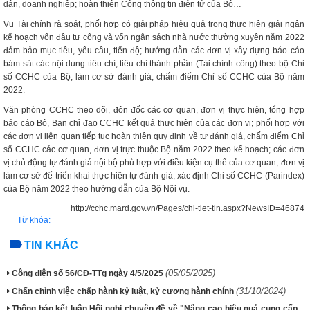
dân, doanh nghiệp; hoàn thiện Cổng thông tin điện tử của Bộ…
Vụ Tài chính rà soát, phối hợp có giải pháp hiệu quả trong thực hiện giải ngân
kế hoạch vốn đầu tư công và vốn ngân sách nhà nước thường xuyên năm 2022
đảm bảo mục tiêu, yêu cầu, tiến độ; hướng dẫn các đơn vị xây dựng báo cáo
bám sát các nội dung tiêu chí, tiêu chí thành phần (Tài chính công) theo bộ Chỉ
số CCHC của Bộ, làm cơ sở đánh giá, chấm điểm Chỉ số CCHC của Bộ năm
2022.
Văn phòng CCHC theo dõi, đôn đốc các cơ quan, đơn vị thực hiện, tổng hợp
báo cáo Bộ, Ban chỉ đạo CCHC kết quả thực hiện của các đơn vị; phối hợp với
các đơn vị liên quan tiếp tục hoàn thiện quy định về tự đánh giá, chấm điểm Chỉ
số CCHC các cơ quan, đơn vị trực thuộc Bộ năm 2022 theo kế hoạch; các đơn
vị chủ động tự đánh giá nội bộ phù hợp với điều kiện cụ thể của cơ quan, đơn vị
làm cơ sở để triển khai thực hiện tự đánh giá, xác định Chỉ số CCHC (Parindex)
của Bộ năm 2022 theo hướng dẫn của Bộ Nội vụ.
http://cchc.mard.gov.vn/Pages/chi-tiet-tin.aspx?NewsID=46874
Từ khóa:
TIN KHÁC
(05/05/2025)
Công điện số 56/CĐ-TTg ngày 4/5/2025
(31/10/2024)
Chấn chỉnh việc chấp hành kỷ luật, kỷ cương hành chính
Thông báo kết luận Hội nghị chuyên đề về "Nâng cao hiệu quả cung cấp