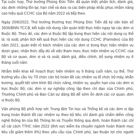
Tại cuộc họp, Thứ trưởng Phùng Đức Tiến đã quán triệt, phân tích, đánh giá,
xác định những tồn tại, hạn chế và đưa ra các biện pháp khắc phục nhằm nâng
cao hiệu quả CCHC của Bộ năm 2022 và tiếp theo.
Ngày 20/6/2022, Thứ trưởng thường trực Phùng Đức Tiến đã ký văn bản số
3936/BNN-TCCB, kết luận nội dung cần quán triệt thực hiện ngay tại các đơn vị
thuộc Bộ. Theo đó, các đơn vị thuộc Bộ tập trung thực hiện các nội dung cụ thể
là: rà soát, phân tích kết quả thực hiện các nội dung CCHC (Parindex) của Bộ
năm 2021; quán triệt rõ trách nhiệm của các đơn vị trong thực hiện nhiệm vụ
được giao; nhận thức đầy đủ về việc tham mưu, thực hiện nhiệm vụ CCHC của
Bộ và cơ quan, đơn vị và rà soát, đánh giá, điều chỉnh, bổ sung nhiệm vụ 6
tháng cuối năm.
Nhằm triển khai kế hoạch thực hiện nhiệm vụ 6 tháng cuối năm, cụ thể, Thứ
trưởng yêu cầu Vụ Tổ chức cán bộ hoàn tất các nhiệm vụ tổ chức bộ máy, khẩn
trương, quyết liệt sớm trình Bộ chức năng, nhiệm vụ, quyền hạn của các đơn vị
trực thuộc Bộ, các đơn vị sự nghiệp công lập theo chỉ đạo của Chính phủ,
Thướng Chính phủ và Ban Cán sự đảng Bộ để sớm ổn định các cơ quan, đơn
vị thuộc Bộ.
Văn phòng Bộ phối hợp với Trung tâm Tin học và Thống kê và các đơn vị tập
trung hoàn thành tốt các nhiệm vụ theo bộ tiêu chí đánh giá chấm điểm công
nghệ thông tin của Bộ Thông tin và Truyền thông quy định, hoàn thành các chỉ
số cải cách TTHC năm 2022 (lĩnh vực kiểm tra chuyên ngành hoàn thành mục
tiêu cắt giảm thêm 8%) theo yêu cầu của Chính phủ, tạo thuận lợi cho người