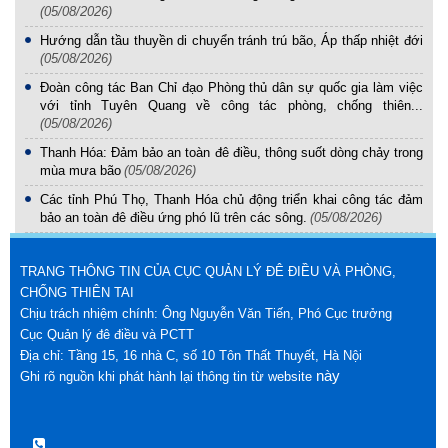
(05/08/2026)
Hướng dẫn tầu thuyền di chuyển tránh trú bão, Áp thấp nhiệt đới
(05/08/2026)
Đoàn công tác Ban Chỉ đạo Phòng thủ dân sự quốc gia làm việc
với tỉnh Tuyên Quang về công tác phòng, chống thiên...
(05/08/2026)
Thanh Hóa: Đảm bảo an toàn đê điều, thông suốt dòng chảy trong
mùa mưa bão
(05/08/2026)
Các tỉnh Phú Thọ, Thanh Hóa chủ động triển khai công tác đảm
bảo an toàn đê điều ứng phó lũ trên các sông.
(05/08/2026)
TRANG THÔNG TIN CỦA CỤC QUẢN LÝ ĐÊ ĐIỀU VÀ PHÒNG,
CHỐNG THIÊN TAI
Chịu trách nhiệm chính: Ông Nguyễn Văn Tiến, Phó Cục trưởng
Cục Quản lý đê điều và PCTT
Địa chỉ: Tầng 15, 16 nhà C, số 10 Tôn Thất Thuyết, Hà Nội
này
Ghi rõ nguồn khi phát hành lại thông tin từ website