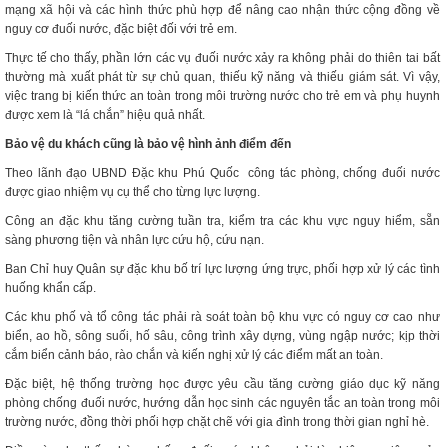
mạng xã hội và các hình thức phù hợp để nâng cao nhận thức cộng đồng về
nguy cơ đuối nước, đặc biệt đối với trẻ em.
Thực tế cho thấy, phần lớn các vụ đuối nước xảy ra không phải do thiên tai bất
thường mà xuất phát từ sự chủ quan, thiếu kỹ năng và thiếu giám sát. Vì vậy,
việc trang bị kiến thức an toàn trong môi trường nước cho trẻ em và phụ huynh
được xem là “lá chắn” hiệu quả nhất.
Bảo vệ du khách cũng là bảo vệ hình ảnh điểm đến
Theo lãnh đạo UBND Đặc khu Phú Quốc công tác phòng, chống đuối nước
được giao nhiệm vụ cụ thể cho từng lực lượng.
Công an đặc khu tăng cường tuần tra, kiểm tra các khu vực nguy hiểm, sẵn
sàng phương tiện và nhân lực cứu hộ, cứu nạn.
Ban Chỉ huy Quân sự đặc khu bố trí lực lượng ứng trực, phối hợp xử lý các tình
huống khẩn cấp.
Các khu phố và tổ công tác phải rà soát toàn bộ khu vực có nguy cơ cao như
biển, ao hồ, sông suối, hố sâu, công trình xây dựng, vùng ngập nước; kịp thời
cắm biển cảnh báo, rào chắn và kiến nghị xử lý các điểm mất an toàn.
Đặc biệt, hệ thống trường học được yêu cầu tăng cường giáo dục kỹ năng
phòng chống đuối nước, hướng dẫn học sinh các nguyên tắc an toàn trong môi
trường nước, đồng thời phối hợp chặt chẽ với gia đình trong thời gian nghỉ hè.