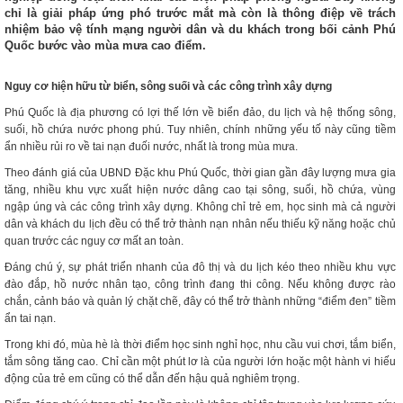
chỉ là giải pháp ứng phó trước mắt mà còn là thông điệp về trách
nhiệm bảo vệ tính mạng người dân và du khách trong bối cảnh Phú
Quốc bước vào mùa mưa cao điểm.
Nguy cơ hiện hữu từ biển, sông suối và các công trình xây dựng
Phú Quốc là địa phương có lợi thế lớn về biển đảo, du lịch và hệ thống sông,
suối, hồ chứa nước phong phú. Tuy nhiên, chính những yếu tố này cũng tiềm
ẩn nhiều rủi ro về tai nạn đuối nước, nhất là trong mùa mưa.
Theo đánh giá của UBND Đặc khu Phú Quốc, thời gian gần đây lượng mưa gia
tăng, nhiều khu vực xuất hiện nước dâng cao tại sông, suối, hồ chứa, vùng
ngập úng và các công trình xây dựng. Không chỉ trẻ em, học sinh mà cả người
dân và khách du lịch đều có thể trở thành nạn nhân nếu thiếu kỹ năng hoặc chủ
quan trước các nguy cơ mất an toàn.
Đáng chú ý, sự phát triển nhanh của đô thị và du lịch kéo theo nhiều khu vực
đào đắp, hồ nước nhân tạo, công trình đang thi công. Nếu không được rào
chắn, cảnh báo và quản lý chặt chẽ, đây có thể trở thành những “điểm đen” tiềm
ẩn tai nạn.
Trong khi đó, mùa hè là thời điểm học sinh nghỉ học, nhu cầu vui chơi, tắm biển,
tắm sông tăng cao. Chỉ cần một phút lơ là của người lớn hoặc một hành vi hiếu
động của trẻ em cũng có thể dẫn đến hậu quả nghiêm trọng.