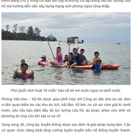
Điểm đáng chú ý trong chỉ đạo lần này là không chỉ tập trung vào lực lượng cứu
hộ mà hướng đến việc xây dựng mạng lưới phòng ngừa rộng khắp.
Phú Quốc kích hoạt “lá chắn” bảo vệ trẻ em trước nguy cơ đuối nước.
Phòng Văn hóa – Xã hội được giao phối hợp với Công an đặc khu và các đơn
vị liên quan kiểm tra các khu du lịch, bãi tắm, hồ bơi, cơ sở vui chơi giải trí dưới
nước, yêu cầu bảo đảm đầy đủ lực lượng cứu hộ, áo phao, phao cứu sinh và
phương án ứng cứu khi xảy ra sự cố.
Song song đó, công tác truyền thông được xác định là giải pháp trọng tâm. Các
cơ quan chức năng phải tăng cường tuyên truyền trên hệ thống truyền thanh,