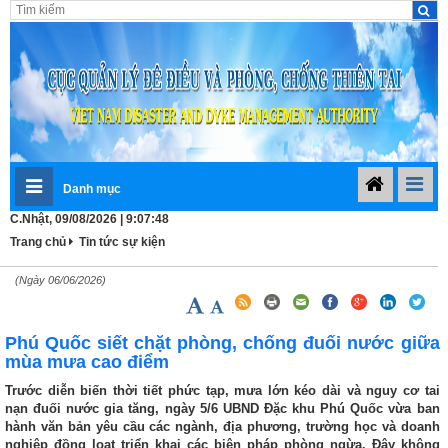
Danh mục
C.Nhật, 09/08/2026 | 9:07:49
Trang chủ
Tin tức sự kiện
(Ngày 06/06/2026)
Phú Quốc siết chặt phòng, chống đuối nước giữa
mùa mưa cao điểm
Trước diễn biến thời tiết phức tạp, mưa lớn kéo dài và nguy cơ tai
nạn đuối nước gia tăng, ngày 5/6 UBND Đặc khu Phú Quốc vừa ban
hành văn bản yêu cầu các ngành, địa phương, trường học và doanh
nghiệp đồng loạt triển khai các biện pháp phòng ngừa. Đây không