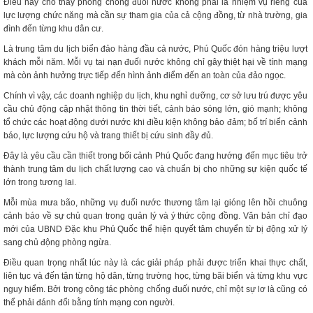
Điều này cho thấy phòng chống đuối nước không phải là nhiệm vụ riêng của
lực lượng chức năng mà cần sự tham gia của cả cộng đồng, từ nhà trường, gia
đình đến từng khu dân cư.
Là trung tâm du lịch biển đảo hàng đầu cả nước, Phú Quốc đón hàng triệu lượt
khách mỗi năm. Mỗi vụ tai nạn đuối nước không chỉ gây thiệt hại về tính mạng
mà còn ảnh hưởng trực tiếp đến hình ảnh điểm đến an toàn của đảo ngọc.
Chính vì vậy, các doanh nghiệp du lịch, khu nghỉ dưỡng, cơ sở lưu trú được yêu
cầu chủ động cập nhật thông tin thời tiết, cảnh báo sóng lớn, gió mạnh; không
tổ chức các hoạt động dưới nước khi điều kiện không bảo đảm; bố trí biển cảnh
báo, lực lượng cứu hộ và trang thiết bị cứu sinh đầy đủ.
Đây là yêu cầu cần thiết trong bối cảnh Phú Quốc đang hướng đến mục tiêu trở
thành trung tâm du lịch chất lượng cao và chuẩn bị cho những sự kiện quốc tế
lớn trong tương lai.
Mỗi mùa mưa bão, những vụ đuối nước thương tâm lại gióng lên hồi chuông
cảnh báo về sự chủ quan trong quản lý và ý thức cộng đồng. Văn bản chỉ đạo
mới của UBND Đặc khu Phú Quốc thể hiện quyết tâm chuyển từ bị động xử lý
sang chủ động phòng ngừa.
Điều quan trọng nhất lúc này là các giải pháp phải được triển khai thực chất,
liên tục và đến tận từng hộ dân, từng trường học, từng bãi biển và từng khu vực
nguy hiểm. Bởi trong công tác phòng chống đuối nước, chỉ một sự lơ là cũng có
thể phải đánh đổi bằng tính mạng con người.