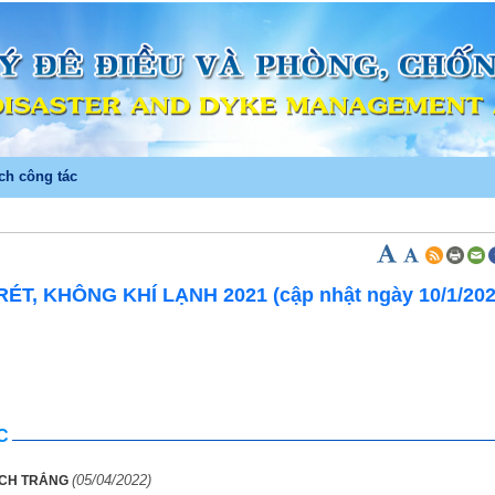
ch công tác
)
ÉT, KHÔNG KHÍ LẠNH 2021 (cập nhật ngày 10/1/202
C
(05/04/2022)
ÁCH TRẮNG