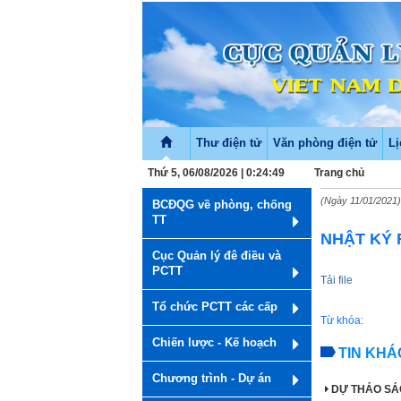
Thư điện tử
Văn phòng điện tử
Lị
Thứ 5, 06/08/2026 | 0:24:49
Trang chủ
(Ngày 11/01/2021
BCĐQG về phòng, chống
TT
NHẬT KÝ R
Cục Quản lý đê điều và
PCTT
Tải file
Tổ chức PCTT các cấp
Từ khóa:
Chiến lược - Kế hoạch
TIN KHÁ
Chương trình - Dự án
DỰ THẢO S