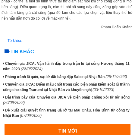
pháp - có thể là một số hình thức tài trợ giám sát mỗi km cho cộng đồng ở mỗi
bên sông). Điều quan trọng là, các chi phí bổ sung này cũng đóng góp vào chủ
đích làm tăng giá cát sông (qua đó làm cho các lựa chọn vật liệu thay thế trở
nên hấp dẫn hơn do có lợi về mặt kinh tế).
Phạm Doãn Khánh
Từ khóa:
TIN KHÁC
Chuyên gia JICA: Vận hành đập trong trận lũ tại sông Hương tháng 11
(28/06/2024)
năm 2023
(28/11/2023)
Phòng tránh lũ quét, sạt lở đất bằng đập Sabo tại Nhật Bản
Chuyên gia JICA: Điểm mấu chốt trong các biện pháp kiểm soát lũ thành
(03/10/2023)
công cho sông Tsurumi tại Nhật Bản và khuyến nghị
Bài trình bày của Chuyên gia JICA về biện pháp chống xói lở bờ sông
(20/09/2023)
Đề xuất giải quyết tình trạng đá lở tại Mai Châu, Hòa Bình từ công ty
(07/09/2023)
Nhật Bản
TIN MỚI