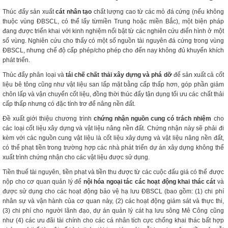
Thúc đẩy sản xuất
cát nhân tạo
chất lượng cao từ các mỏ đá cứng (nếu không
thuộc vùng ĐBSCL, có thể lấy từmiền Trung hoặc miền Bắc), một biện pháp
đang được triển khai với kinh nghiệm nổi bật từ các nghiên cứu điển hình ở một
số vùng. Nghiên cứu cho thấy có một số nguồn tài nguyên đá cứng trong vùng
ĐBSCL, nhưng chế độ cấp phép/cho phép cho đến nay không đủ khuyến khích
phát triển.
Thúc đẩy phân loại và
tái chế chất thải xây dựng và phá dỡ
để sản xuất cả cốt
liệu bê tông cũng như vật liệu san lấp mặt bằng cấp thấp hơn, góp phần giảm
chôn lấp và vận chuyển cốt liệu, đồng thời thúc đẩy tận dụng tối ưu các chất thải
cấp thấp nhưng có đặc tính trơ để nâng nền đất.
Đề xuất giới thiệu chương trình
chứng nhận nguồn cung có trách nhiệm
cho
các loại cốt liệu xây dựng và vật liệu nâng nền đất. Chứng nhận này sẽ phải đi
kèm với các nguồn cung vật liệu là cốt liệu xây dựng và vật liệu nâng nền đất,
có thể phạt tiền trong trường hợp các nhà phát triển dự án xây dựng không thể
xuất trình chứng nhận cho các vật liệu được sử dụng.
Tiền thuế tài nguyên, tiền phạt và tiền thu được từ các cuộc đấu giá có thể được
nộp cho cơ quan quản lý để
nội hóa ngoại tác các hoạt động khai thác cát
và
được sử dụng cho các hoạt động bảo vệ hạ lưu ĐBSCL (bao gồm: (1) chi phí
nhân sự và vận hành của cơ quan này, (2) các hoạt động giám sát và thực thi,
(3) chi phí cho người lãnh đạo, dự án quản lý cát hạ lưu sông Mê Công cũng
như (4) các ưu đãi tài chính cho các cá nhân tích cực chống khai thác bất hợp