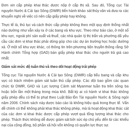
Đơn xin cấp phép khai thác được nộp ở cấp thị xã. Sau đó, Tổng cục Tài
nguyên Nước & Cải tạo Sông (DWIR) tiến hành khảo sát thủy văn và đưa ra các
khuyến nghị về việc có nên cấp giấy phép hay không.
Thực tế là, thủ tục và cách thức cấp phép không theo một quy định thống nhất
nào dường như vẫn xảy ra ở các bang và khu vực. Theo như báo cáo, ở một số
khu vực, ngoài phí sản xuất và thuế, các nhà quản lý thị trấn và phường đã yêu
cầu các đơn vị khai thác phải đóng góp cho các dự án trường học hoặc đường
xá. Ở một số khu vực khác, có thông tin trên phương tiện truyền thông rằng Sở
Hành chính Tổng hợp (GAD) bán giấy phép khai thác cho người trả giá cao
nhất.
Giám sát mức độ tuân thủ và theo dõi hoạt động trái phép
Tổng cục Tài nguyên Nước & Cải tạo Sông (DWIR) cấp tiểu bang và cấp khu
vực có trách nhiệm giám sát tuân thủ cấp phép. Các đội bao gồm các quan
chức từ DWIR, GAD và Lực lượng Cảnh sát Myanmar tuần tra trên sông ba
hoặc bốn lần một tháng trong mùa khô. Bất kỳ ai có hành vi khai thác không
giấy phép đều có thể bị phạt theo Luật Bảo tồn Tài nguyên Nước & Sông ngòi
năm 2006. Chính sách này được báo cáo là không hiệu quả trong thực tế. Vấn
đề chính có thể không phải khai thác không phép, mà là hoạt động khai thác cát
của các đơn vị khai thác được cấp phép vượt quá tổng lượng khai thác cho
phép. Thách thức không dễ được giám sát bởi sức ép chủ yếu đến từ các khiếu
nại của cộng đồng, bộ phần xã hội vốn không có quyền lực thực sự.