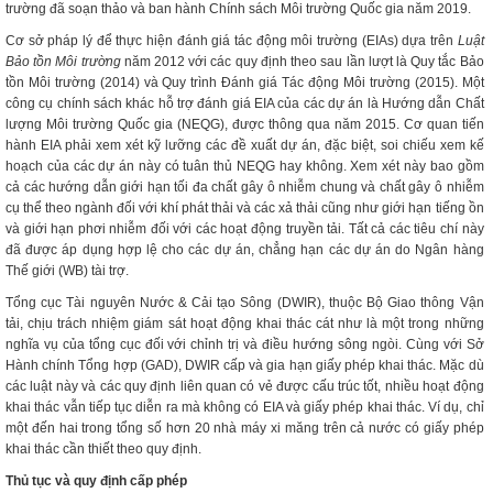
trường đã soạn thảo và ban hành Chính sách Môi trường Quốc gia năm 2019.
Cơ sở pháp lý để thực hiện đánh giá tác động môi trường (EIAs) dựa trên
Luật
Bảo tồn Môi trường
năm 2012 với các quy định theo sau lần lượt là Quy tắc Bảo
tồn Môi trường (2014) và Quy trình Đánh giá Tác động Môi trường (2015). Một
công cụ chính sách khác hỗ trợ đánh giá EIA của các dự án là Hướng dẫn Chất
lượng Môi trường Quốc gia (NEQG), được thông qua năm 2015. Cơ quan tiến
hành EIA phải xem xét kỹ lưỡng các đề xuất dự án, đặc biệt, soi chiếu xem kế
hoạch của các dự án này có tuân thủ NEQG hay không. Xem xét này bao gồm
cả các hướng dẫn giới hạn tối đa chất gây ô nhiễm chung và chất gây ô nhiễm
cụ thể theo ngành đối với khí phát thải và các xả thải cũng như giới hạn tiếng ồn
và giới hạn phơi nhiễm đối với các hoạt động truyền tải. Tất cả các tiêu chí này
đã được áp dụng hợp lệ cho các dự án, chẳng hạn các dự án do Ngân hàng
Thế giới (WB) tài trợ.
Tổng cục Tài nguyên Nước & Cải tạo Sông (DWIR), thuộc Bộ Giao thông Vận
tải, chịu trách nhiệm giám sát hoạt động khai thác cát như là một trong những
nghĩa vụ của tổng cục đối với chỉnh trị và điều hướng sông ngòi. Cùng với Sở
Hành chính Tổng hợp (GAD), DWIR cấp và gia hạn giấy phép khai thác. Mặc dù
các luật này và các quy định liên quan có vẻ được cấu trúc tốt, nhiều hoạt động
khai thác vẫn tiếp tục diễn ra mà không có EIA và giấy phép khai thác. Ví dụ, chỉ
một đến hai trong tổng số hơn 20 nhà máy xi măng trên cả nước có giấy phép
khai thác cần thiết theo quy định.
Thủ tục và quy định cấp phép