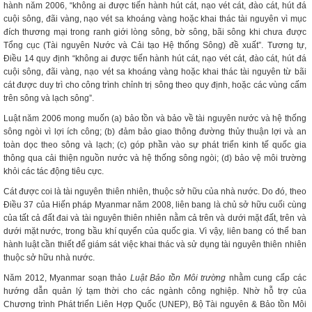
hành năm 2006, “không ai được tiến hành hút cát, nạo vét cát, đào cát, hút đá
cuội sông, đãi vàng, nạo vét sa khoáng vàng hoặc khai thác tài nguyên vì mục
đích thương mại trong ranh giới lòng sông, bờ sông, bãi sông khi chưa được
Tổng cục (Tài nguyên Nước và Cải tạo Hệ thống Sông) đề xuất”. Tương tự,
Điều 14 quy định “không ai được tiến hành hút cát, nạo vét cát, đào cát, hút đá
cuội sông, đãi vàng, nạo vét sa khoáng vàng hoặc khai thác tài nguyên từ bãi
cát được duy trì cho công trình chỉnh trị sông theo quy định, hoặc các vùng cấm
trên sông và lạch sông”.
Luật năm 2006 mong muốn (a) bảo tồn và bảo về tài nguyên nước và hệ thống
sông ngòi vì lợi ích công; (b) đảm bảo giao thông đường thủy thuận lợi và an
toàn dọc theo sông và lạch; (c) góp phần vào sự phát triển kinh tế quốc gia
thông qua cải thiện nguồn nước và hệ thống sông ngòi; (d) bảo vệ môi trường
khỏi các tác động tiêu cực.
Cát được coi là tài nguyên thiên nhiên, thuộc sở hữu của nhà nước. Do đó, theo
Điều 37 của Hiến pháp Myanmar năm 2008, liên bang là chủ sở hữu cuối cùng
của tất cả đất đai và tài nguyên thiên nhiên nằm cả trên và dưới mặt đất, trên và
dưới mặt nước, trong bầu khí quyển của quốc gia. Vì vậy, liên bang có thể ban
hành luật cần thiết để giám sát việc khai thác và sử dụng tài nguyên thiên nhiên
thuộc sở hữu nhà nước.
Năm 2012, Myanmar soạn thảo
Luật Bảo tồn Môi trường
nhằm cung cấp các
hướng dẫn quản lý tạm thời cho các ngành công nghiệp. Nhờ hỗ trợ của
Chương trình Phát triển Liên Hợp Quốc (UNEP), Bộ Tài nguyên & Bảo tồn Môi