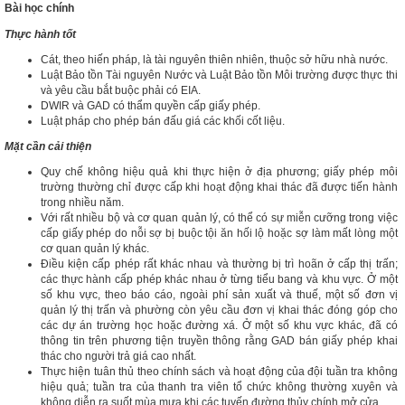
Bài học chính
Thực hành tốt
Cát, theo hiến pháp, là tài nguyên thiên nhiên, thuộc sở hữu nhà nước.
Luật Bảo tồn Tài nguyên Nước và Luật Bảo tồn Môi trường được thực thi
và yêu cầu bắt buộc phải có EIA.
DWIR và GAD có thẩm quyền cấp giấy phép.
Luật pháp cho phép bán đấu giá các khối cốt liệu.
Mặt cần cải thiện
Quy chế không hiệu quả khi thực hiện ở địa phương; giấy phép môi
trường thường chỉ được cấp khi hoạt động khai thác đã được tiến hành
trong nhiều năm.
Với rất nhiều bộ và cơ quan quản lý, có thể có sự miễn cưỡng trong việc
cấp giấy phép do nỗi sợ bị buộc tội ăn hối lộ hoặc sợ làm mất lòng một
cơ quan quản lý khác.
Điều kiện cấp phép rất khác nhau và thường bị trì hoãn ở cấp thị trấn;
các thực hành cấp phép khác nhau ở từng tiểu bang và khu vực. Ở một
số khu vực, theo báo cáo, ngoài phí sản xuất và thuế, một số đơn vị
quản lý thị trấn và phường còn yêu cầu đơn vị khai thác đóng góp cho
các dự án trường học hoặc đường xá. Ở một số khu vực khác, đã có
thông tin trên phương tiện truyền thông rằng GAD bán giấy phép khai
thác cho người trả giá cao nhất.
Thực hiện tuân thủ theo chính sách và hoạt động của đội tuần tra không
hiệu quả; tuần tra của thanh tra viên tổ chức không thường xuyên và
không diễn ra suốt mùa mưa khi các tuyến đường thủy chính mở cửa.