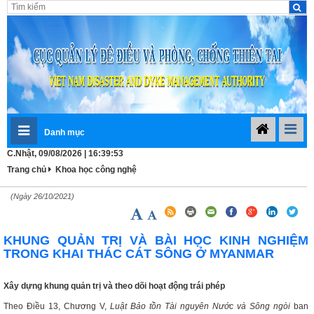
Danh mục
C.Nhật, 09/08/2026 | 16:39:53
Trang chủ
Khoa học công nghệ
(Ngày 26/10/2021)
KHUNG QUẢN TRỊ VÀ BÀI HỌC KINH NGHIỆM
TRONG KHAI THÁC CÁT SÔNG Ở MYANMAR
Xây dựng k
hung quản trị
và theo dõi hoạt động trái phép
Theo Điều 13, Chương V,
Luật Bảo tồn Tài nguyên
N
ước và
S
ông
ngòi
ban