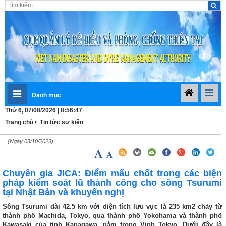
Danh mục
Thứ 6, 07/08/2026 | 8:56:48
Trang chủ
Tin tức sự kiện
(Ngày 03/10/2023)
Chuyên gia JICA: Điểm mấu chốt trong các biện
pháp kiểm soát lũ thành công cho sông Tsurumi
tại Nhật Bản và khuyến nghị
Sông Tsurumi dài 42.5 km với diện tích lưu vực là 235 km2 chảy từ
thành phố Machida, Tokyo, qua thành phố Yokohama và thành phố
Kawasaki của tỉnh Kanagawa, nằm trong Vịnh Tokyo. Dưới đây là