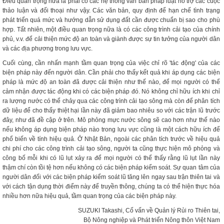
Điều quan trọng nữa là phải có các hệ thống văn bản pháp luật hỗ trợ các cuộc
thảo luận và đối thoại như vậy. Các văn bản, quy định để hạn chế tình trạng
phát triển quá mức và hướng dẫn sử dụng đất cần được chuẩn bị sao cho phù
hợp. Tất nhiên, một điều quan trọng nữa là có các công trình cải tạo của chính
phủ, v.v. để cải thiện mức độ an toàn và giành được sự tin tưởng của người dân
và các địa phương trong lưu vực.
Cuối cùng, cần nhấn mạnh tầm quan trọng của việc chỉ rõ 'tác động' của các
biện pháp này đến người dân. Cần phải cho thấy kết quả khi áp dụng các biện
pháp là mức độ an toàn đã được cải thiện như thế nào, để mọi người có thể
cảm nhận được tác động khi có các biện pháp đó. Nó không chỉ hữu ích khi chỉ
ra lượng nước có thể chảy qua các công trình cải tạo sông mà còn để phân tích
dữ liệu để cho thấy thiệt hại lần này đã giảm bao nhiêu so với các trận lũ trước
đây, như đã đề cập ở trên. Mô phỏng mực nước sông sẽ cao hơn như thế nào
nếu không áp dụng biện pháp nào trong lưu vực cũng là một cách hữu ích để
phổ biến về tính hiệu quả. Ở Nhật Bản, ngoài các phân tích trước về hiệu quả
chi phí cho các công trình cải tạo sông, người ta cũng thực hiện mô phỏng và
công bố mỗi khi có lũ lụt xảy ra để mọi người có thể thấy rằng lũ lụt lần này
thậm chí còn tồi tệ hơn nếu không có các biện pháp kiểm soát. Sự quan tâm của
người dân đối với các biện pháp kiểm soát lũ tăng lên ngay sau trận thiên tai và
với cách tận dụng thời điểm này để truyền thông, chúng ta có thể hiện thực hóa
nhiều hơn nữa hiệu quả, tầm quan trọng của các biện pháp này.
SUZUKI Takashi, Cố vấn về Quản lý Rủi ro Thiên tai,
Bộ Nông nghiệp và Phát triển Nông thôn Việt Nam