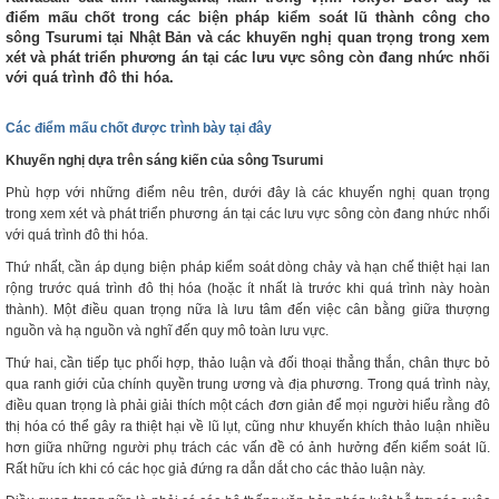
điểm mấu chốt trong các biện pháp kiểm soát lũ thành công cho
sông Tsurumi tại Nhật Bản và các khuyến nghị quan trọng trong xem
xét và phát triển phương án tại các lưu vực sông còn đang nhức nhối
với quá trình đô thi hóa.
Các điểm mấu chốt được trình bày tại đây
Khuyến nghị dựa trên sáng kiến của sông Tsurumi
Phù hợp với những điểm nêu trên, dưới đây là các khuyến nghị quan trọng
trong xem xét và phát triển phương án tại các lưu vực sông còn đang nhức nhối
với quá trình đô thi hóa.
Thứ nhất, cần áp dụng biện pháp kiểm soát dòng chảy và hạn chế thiệt hại lan
rộng trước quá trình đô thị hóa (hoặc ít nhất là trước khi quá trình này hoàn
thành). Một điều quan trọng nữa là lưu tâm đến việc cân bằng giữa thượng
nguồn và hạ nguồn và nghĩ đến quy mô toàn lưu vực.
Thứ hai, cần tiếp tục phối hợp, thảo luận và đối thoại thẳng thắn, chân thực bỏ
qua ranh giới của chính quyền trung ương và địa phương. Trong quá trình này,
điều quan trọng là phải giải thích một cách đơn giản để mọi người hiểu rằng đô
thị hóa có thể gây ra thiệt hại về lũ lụt, cũng như khuyến khích thảo luận nhiều
hơn giữa những người phụ trách các vấn đề có ảnh hưởng đến kiểm soát lũ.
Rất hữu ích khi có các học giả đứng ra dẫn dắt cho các thảo luận này.