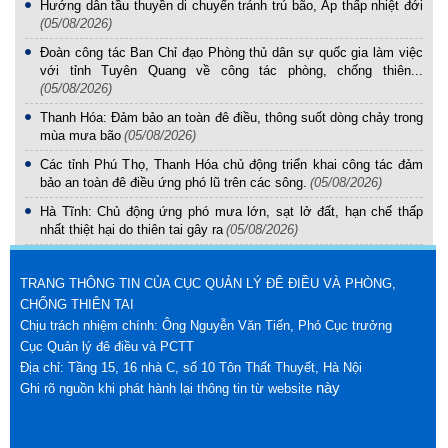
Hướng dẫn tầu thuyền di chuyển tránh trú bão, Áp thấp nhiệt đới
(05/08/2026)
Đoàn công tác Ban Chỉ đạo Phòng thủ dân sự quốc gia làm việc
với tỉnh Tuyên Quang về công tác phòng, chống thiên...
(05/08/2026)
Thanh Hóa: Đảm bảo an toàn đê điều, thông suốt dòng chảy trong
mùa mưa bão
(05/08/2026)
Các tỉnh Phú Thọ, Thanh Hóa chủ động triển khai công tác đảm
bảo an toàn đê điều ứng phó lũ trên các sông.
(05/08/2026)
Hà Tĩnh: Chủ động ứng phó mưa lớn, sạt lở đất, hạn chế thấp
nhất thiệt hại do thiên tai gây ra
(05/08/2026)
TRANG THÔNG TIN CỦA CỤC QUẢN LÝ ĐÊ ĐIỀU VÀ PHÒNG,
CHỐNG THIÊN TAI
Chịu trách nhiệm chính: Ông Nguyễn Văn Tiến, Phó Cục trưởng
Cục Quản lý đê điều và PCTT
Địa chỉ: Tầng 15, 16 nhà C, số 10 Tôn Thất Thuyết, Hà Nội
này
Ghi rõ nguồn khi phát hành lại thông tin từ website