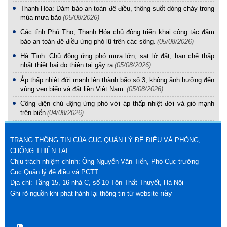
Thanh Hóa: Đảm bảo an toàn đê điều, thông suốt dòng chảy trong
mùa mưa bão
(05/08/2026)
Các tỉnh Phú Thọ, Thanh Hóa chủ động triển khai công tác đảm
bảo an toàn đê điều ứng phó lũ trên các sông.
(05/08/2026)
Hà Tĩnh: Chủ động ứng phó mưa lớn, sạt lở đất, hạn chế thấp
nhất thiệt hại do thiên tai gây ra
(05/08/2026)
Áp thấp nhiệt đới mạnh lên thành bão số 3, không ảnh hưởng đến
vùng ven biển và đất liền Việt Nam.
(05/08/2026)
Công điện chủ động ứng phó với áp thấp nhiệt đới và gió mạnh
trên biển
(04/08/2026)
TRANG THÔNG TIN CỦA CỤC QUẢN LÝ ĐÊ ĐIỀU VÀ PHÒNG,
CHỐNG THIÊN TAI
Chịu trách nhiệm chính: Ông Nguyễn Văn Tiến, Phó Cục trưởng
Cục Quản lý đê điều và PCTT
Địa chỉ: Tầng 15, 16 nhà C, số 10 Tôn Thất Thuyết, Hà Nội
này
Ghi rõ nguồn khi phát hành lại thông tin từ website