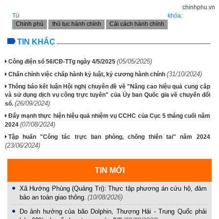
chinhphu.vn
Từ khóa:
Chính phủ
thủ tục hành chính
Cải cách hành chính
TIN KHÁC
(05/05/2025)
Công điện số 56/CĐ-TTg ngày 4/5/2025
(31/10/2024)
Chấn chỉnh việc chấp hành kỷ luật, kỷ cương hành chính
Thông báo kết luận Hội nghị chuyên đề về "Nâng cao hiệu quả cung cấp
và sử dụng dịch vụ công trực tuyến" của Ủy ban Quốc gia về chuyển đổi
(26/09/2024)
số.
Đẩy mạnh thực hiện hiệu quả nhiệm vụ CCHC của Cục 5 tháng cuối năm
(07/08/2024)
2024
Tập huấn "Công tác trực ban phòng, chống thiên tai" năm 2024
(23/06/2024)
TIN MỚI
Xã Hướng Phùng (Quảng Trị): Thực tập phương án cứu hộ, đảm
bảo an toàn giao thông.
(10/08/2026)
Do ảnh hưởng của bão Dolphin, Thượng Hải - Trung Quốc phải