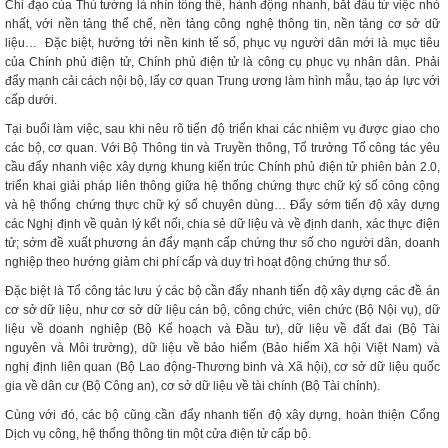
Chỉ đạo của Thủ tướng là nhìn tổng thể, hành động nhanh, bắt đầu từ việc nhỏ
nhất, với nền tảng thể chế, nền tảng công nghệ thông tin, nền tảng cơ sở dữ
liệu… Đặc biệt, hướng tới nền kinh tế số, phục vụ người dân mới là mục tiêu
của Chính phủ điện tử, Chính phủ điện tử là công cụ phục vụ nhân dân. Phải
đẩy mạnh cải cách nội bộ, lấy cơ quan Trung ương làm hình mẫu, tạo áp lực với
cấp dưới.
Tại buổi làm việc, sau khi nêu rõ tiến độ triển khai các nhiệm vụ được giao cho
các bộ, cơ quan. Với Bộ Thông tin và Truyền thông, Tổ trưởng Tổ công tác yêu
cầu đẩy nhanh việc xây dựng khung kiến trúc Chính phủ điện tử phiên bản 2.0,
triển khai giải pháp liên thông giữa hệ thống chứng thực chữ ký số công cộng
và hệ thống chứng thực chữ ký số chuyên dùng… Đẩy sớm tiến độ xây dựng
các Nghị định về quản lý kết nối, chia sẻ dữ liệu và về định danh, xác thực điện
tử; sớm đề xuất phương án đẩy mạnh cấp chứng thư số cho người dân, doanh
nghiệp theo hướng giảm chi phí cấp và duy trì hoạt động chứng thư số.
Đặc biệt là Tổ công tác lưu ý các bộ cần đẩy nhanh tiến độ xây dựng các đề án
cơ sở dữ liệu, như cơ sở dữ liệu cán bộ, công chức, viên chức (Bộ Nội vụ), dữ
liệu về doanh nghiệp (Bộ Kế hoạch và Đầu tư), dữ liệu về đất đai (Bộ Tài
nguyên và Môi trường), dữ liệu về bảo hiểm (Bảo hiểm Xã hội Việt Nam) và
nghị định liên quan (Bộ Lao động-Thương binh và Xã hội), cơ sở dữ liệu quốc
gia về dân cư (Bộ Công an), cơ sở dữ liệu về tài chính (Bộ Tài chính).
Cùng với đó, các bộ cũng cần đẩy nhanh tiến độ xây dựng, hoàn thiện Cổng
Dịch vụ công, hệ thống thông tin một cửa điện tử cấp bộ.