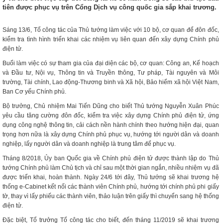
tiên được phục vụ trên Cổng Dịch vụ công quốc gia sắp khai trương.
Sáng 13/6, Tổ công tác của Thủ tướng làm việc với 10 bộ, cơ quan để đôn đốc,
kiểm tra tình hình triển khai các nhiệm vụ liên quan đến xây dựng Chính phủ
điện tử.
Buổi làm việc có sự tham gia của đại diện các bộ, cơ quan: Công an, Kế hoạch
và Đầu tư, Nội vụ, Thông tin và Truyền thông, Tư pháp, Tài nguyên và Môi
trường, Tài chính, Lao động-Thương binh và Xã hội, Bảo hiểm xã hội Việt Nam,
Ban Cơ yếu Chính phủ.
Bộ trưởng, Chủ nhiệm Mai Tiến Dũng cho biết Thủ tướng Nguyễn Xuân Phúc
yêu cầu tăng cường đôn đốc, kiểm tra việc xây dựng Chính phủ điện tử, ứng
dụng công nghệ thông tin, cải cách nền hành chính theo hướng hiện đại, quan
trọng hơn nữa là xây dựng Chính phủ phục vụ, hướng tới người dân và doanh
nghiệp, lấy người dân và doanh nghiệp là trung tâm để phục vụ.
Tháng 8/2018, Ủy ban Quốc gia về Chính phủ điện tử được thành lập do Thủ
tướng Chính phủ làm Chủ tịch và chỉ sau một thời gian ngắn, nhiều nhiệm vụ đã
được triển khai, hoàn thành. Ngày 24/6 tới đây, Thủ tướng sẽ khai trương hệ
thống e-Cabinet kết nối các thành viên Chính phủ, hướng tới chính phủ phi giấy
tờ, thay vì lấy phiếu các thành viên, thảo luận trên giấy thì chuyển sang hệ thống
điện tử.
Đặc biệt, Tổ trưởng Tổ công tác cho biết, đến tháng 11/2019 sẽ khai trương