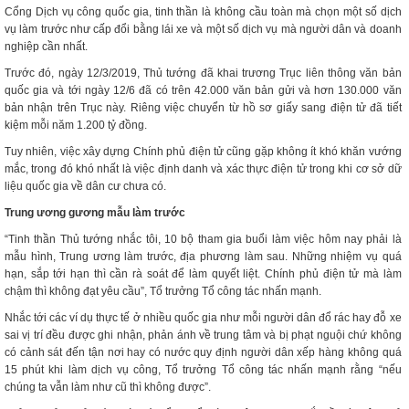
Cổng Dịch vụ công quốc gia, tinh thần là không cầu toàn mà chọn một số dịch
vụ làm trước như cấp đổi bằng lái xe và một số dịch vụ mà người dân và doanh
nghiệp cần nhất.
Trước đó, ngày 12/3/2019, Thủ tướng đã khai trương Trục liên thông văn bản
quốc gia và tới ngày 12/6 đã có trên 42.000 văn bản gửi và hơn 130.000 văn
bản nhận trên Trục này. Riêng việc chuyển từ hồ sơ giấy sang điện tử đã tiết
kiệm mỗi năm 1.200 tỷ đồng.
Tuy nhiên, việc xây dựng Chính phủ điện tử cũng gặp không ít khó khăn vướng
mắc, trong đó khó nhất là việc định danh và xác thực điện tử trong khi cơ sở dữ
liệu quốc gia về dân cư chưa có.
Trung ương gương mẫu làm trước
“Tinh thần Thủ tướng nhắc tôi, 10 bộ tham gia buổi làm việc hôm nay phải là
mẫu hình, Trung ương làm trước, địa phương làm sau. Những nhiệm vụ quá
hạn, sắp tới hạn thì cần rà soát để làm quyết liệt. Chính phủ điện tử mà làm
chậm thì không đạt yêu cầu”, Tổ trưởng Tổ công tác nhấn mạnh.
Nhắc tới các ví dụ thực tế ở nhiều quốc gia như mỗi người dân đổ rác hay đỗ xe
sai vị trí đều được ghi nhận, phản ánh về trung tâm và bị phạt nguội chứ không
có cảnh sát đến tận nơi hay có nước quy định người dân xếp hàng không quá
15 phút khi làm dịch vụ công, Tổ trưởng Tổ công tác nhấn mạnh rằng “nếu
chúng ta vẫn làm như cũ thì không được”.