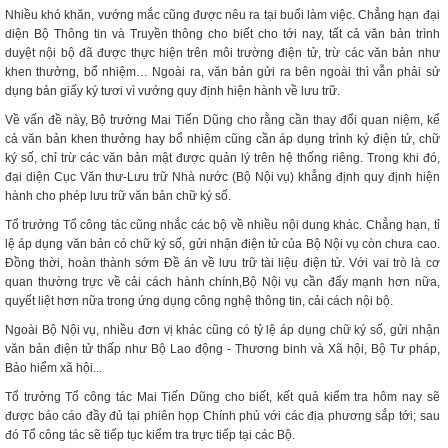
Nhiều khó khăn, vướng mắc cũng được nêu ra tại buổi làm việc. Chẳng hạn đại
diện Bộ Thông tin và Truyền thông cho biết cho tới nay, tất cả văn bản trình
duyệt nội bộ đã được thực hiện trên môi trường điện tử, trừ các văn bản như
khen thưởng, bổ nhiệm… Ngoài ra, văn bản gửi ra bên ngoài thì vẫn phải sử
dụng bản giấy ký tươi vì vướng quy định hiện hành về lưu trữ.
Về vấn đề này, Bộ trưởng Mai Tiến Dũng cho rằng cần thay đổi quan niệm, kể
cả văn bản khen thưởng hay bổ nhiệm cũng cần áp dụng trình ký điện tử, chữ
ký số, chỉ trừ các văn bản mật được quản lý trên hệ thống riêng. Trong khi đó,
đại diện Cục Văn thư-Lưu trữ Nhà nước (Bộ Nội vụ) khẳng định quy định hiện
hành cho phép lưu trữ văn bản chữ ký số.
Tổ trưởng Tổ công tác cũng nhắc các bộ về nhiều nội dung khác. Chẳng hạn, tỉ
lệ áp dụng văn bản có chữ ký số, gửi nhận điện tử của Bộ Nội vụ còn chưa cao.
Đồng thời, hoàn thành sớm Đề án về lưu trữ tài liệu điện tử. Với vai trò là cơ
quan thường trực về cải cách hành chính,Bộ Nội vụ cần đẩy mạnh hơn nữa,
quyết liệt hơn nữa trong ứng dụng công nghệ thông tin, cải cách nội bộ.
Ngoài Bộ Nội vụ, nhiều đơn vị khác cũng có tỷ lệ áp dụng chữ ký số, gửi nhận
văn bản điện tử thấp như Bộ Lao động - Thương binh và Xã hội, Bộ Tư pháp,
Bảo hiểm xã hội...
Tổ trưởng Tổ công tác Mai Tiến Dũng cho biết, kết quả kiểm tra hôm nay sẽ
được báo cáo đầy đủ tại phiên họp Chính phủ với các địa phương sắp tới; sau
đó Tổ công tác sẽ tiếp tục kiểm tra trực tiếp tại các Bộ.