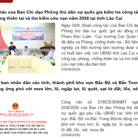
tác của Ban Chỉ đạo Phòng thủ dân sự quốc gia kiểm tra công t
g thiên tai và tìm kiếm cứu nạn năm 2026 tại tỉnh Lào Cai
Ngày 04/8, Đoàn công tác của Ban Chỉ đ
Phòng thủ dân sự quốc gia do đồng c
Phạm Đức Luận - Cục trưởng Cục Quản 
đê điều và Phòng, chống thiên tai - Bộ Nô
nghiệp và Môi trường làm trưởng đoàn 
có buổi làm việc với UBND tỉnh Lào Cai 
công tác phòng, chống thiên tai và tìm ki
cứu nạn trên địa bàn tỉnh.
(04/08/2026)
 ban nhân dân các tỉnh, thành phố khu vực Bắc Bộ và Bắc Tru
 ứng phó với mưa lớn, lũ, ngập lụt, lũ quét, sạt lở đất, lốc, sé
Công văn số 37/BCĐ-BNNMT ngà
03/8/2026 của Ban chỉ đạo Phòng thủ d
sự quốc gia yêu cầu UBND các tỉnh k
vực Bắc Bộ và Bắc Trung Bộchủ động ứ
phó với mưa lớn, lũ, ngập lụt, lũ quét, s
lở đất, lốc, sét, mưa đá.
(03/08/2026)