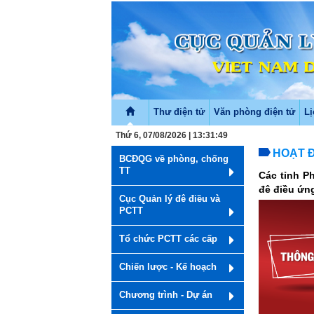
Thư điện tử
Văn phòng điện tử
Lị
Thứ 6, 07/08/2026 | 13:31:49
HOẠT 
BCĐQG về phòng, chống
TT
Các tỉnh P
đê điều ứng
Cục Quản lý đê điều và
PCTT
Tổ chức PCTT các cấp
Chiến lược - Kế hoạch
Chương trình - Dự án