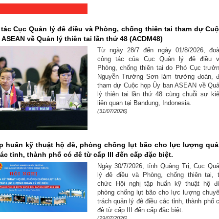
tác Cục Quản lý đê điều và Phòng, chống thiên tai tham dự Cu
 ASEAN về Quản lý thiên tai lần thứ 48 (ACDM48)
Từ ngày 28/7 đến ngày 01/8/2026, đo
công tác của Cục Quản lý đê điều 
Phòng, chống thiên tai do Phó Cục trưở
Nguyễn Trường Sơn làm trưởng đoàn, 
tham dự Cuộc họp Ủy ban ASEAN về Qu
lý thiên tai lần thứ 48 cùng chuỗi sự ki
liên quan tại Bandung, Indonesia.
(31/07/2026)
ập huấn kỹ thuật hộ đê, phòng chống lụt bão cho lực lượng qu
các tỉnh, thành phố có đê từ cấp III đến cấp đặc biệt.
Ngày 30/7/2026, tỉnh Quảng Trị, Cục Qu
lý đê điều và Phòng, chống thiên tai, 
chức Hội nghị tập huấn kỹ thuật hộ đ
phòng chống lụt bão cho lực lượng chuy
trách quản lý đê điều các tỉnh, thành phố 
đê từ cấp III đến cấp đặc biệt.
(29/07/2026)