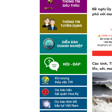
Đề nghị Ủy
phó với mưa 
Các tỉnh, 
lốc, sét, m