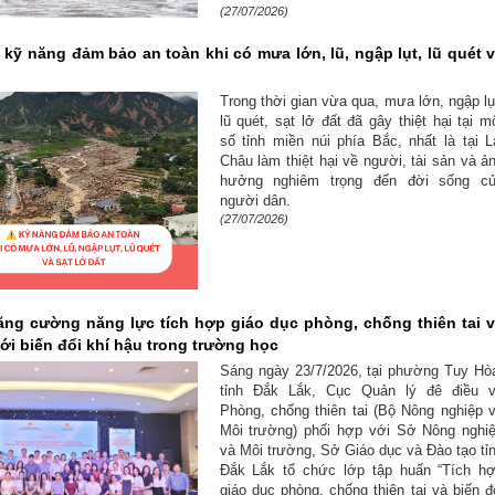
(27/07/2026)
kỹ năng đảm bảo an toàn khi có mưa lớn, lũ, ngập lụt, lũ quét 
Trong thời gian vừa qua, mưa lớn, ngập lụ
lũ quét, sạt lở đất đã gây thiệt hại tại m
số tỉnh miền núi phía Bắc, nhất là tại L
Châu làm thiệt hại về người, tài sản và ả
hưởng nghiêm trọng đến đời sống c
người dân.
(27/07/2026)
ăng cường năng lực tích hợp giáo dục phòng, chống thiên tai 
ới biến đổi khí hậu trong trường học
Sáng ngày 23/7/2026, tại phường Tuy Hò
tỉnh Đắk Lắk, Cục Quản lý đê điều 
Phòng, chống thiên tai (Bộ Nông nghiệp 
Môi trường) phối hợp với Sở Nông nghi
và Môi trường, Sở Giáo dục và Đào tạo tỉ
Đắk Lắk tổ chức lớp tập huấn “Tích h
giáo dục phòng, chống thiên tai và biến đ