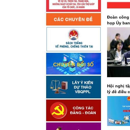
Đoàn công 
họp Ủy ban
Hội nghị t
lý đê điều 