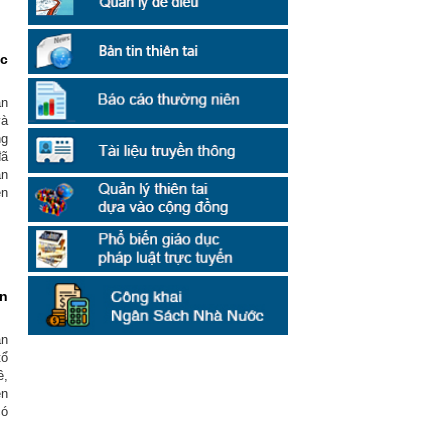
ộc
àn
và
ng
đã
ản
ện
ản
ản
tổ
ê,
ên
có