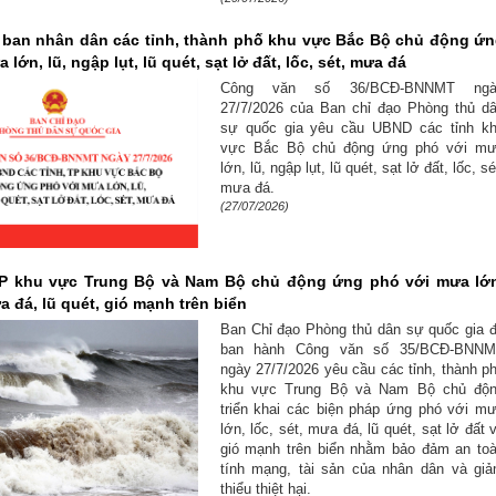
 ban nhân dân các tỉnh, thành phố khu vực Bắc Bộ chủ động ứ
lớn, lũ, ngập lụt, lũ quét, sạt lở đất, lốc, sét, mưa đá
Công văn số 36/BCĐ-BNNMT ngà
27/7/2026 của Ban chỉ đạo Phòng thủ d
sự quốc gia yêu cầu UBND các tỉnh k
vực Bắc Bộ chủ động ứng phó với m
lớn, lũ, ngập lụt, lũ quét, sạt lở đất, lốc, sé
mưa đá.
(27/07/2026)
TP khu vực Trung Bộ và Nam Bộ chủ động ứng phó với mưa lớ
ưa đá, lũ quét, gió mạnh trên biển
Ban Chỉ đạo Phòng thủ dân sự quốc gia 
ban hành Công văn số 35/BCĐ-BNN
ngày 27/7/2026 yêu cầu các tỉnh, thành p
khu vực Trung Bộ và Nam Bộ chủ độ
triển khai các biện pháp ứng phó với m
lớn, lốc, sét, mưa đá, lũ quét, sạt lở đất 
gió mạnh trên biển nhằm bảo đảm an to
tính mạng, tài sản của nhân dân và gi
thiểu thiệt hại.