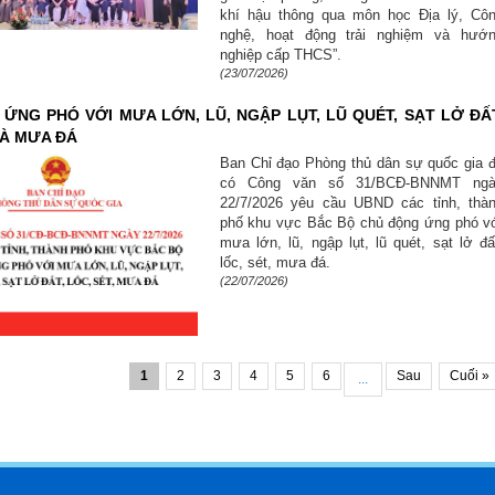
khí hậu thông qua môn học Địa lý, Cô
nghệ, hoạt động trải nghiệm và hướ
nghiệp cấp THCS”.
(23/07/2026)
ỨNG PHÓ VỚI MƯA LỚN, LŨ, NGẬP LỤT, LŨ QUÉT, SẠT LỞ ĐẤT
VÀ MƯA ĐÁ
Ban Chỉ đạo Phòng thủ dân sự quốc gia 
có Công văn số 31/BCĐ-BNNMT ng
22/7/2026 yêu cầu UBND các tỉnh, thà
phố khu vực Bắc Bộ chủ động ứng phó v
mưa lớn, lũ, ngập lụt, lũ quét, sạt lở đấ
lốc, sét, mưa đá.
(22/07/2026)
1
2
3
4
5
6
Sau
Cuối »
...