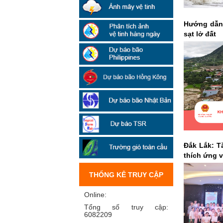
Hướng dẫn 
sạt lở đất
Đắk Lắk: T
thích ứng v
THỐNG KÊ TRUY CẬP
Online:
Tổng số truy cập:
6082209