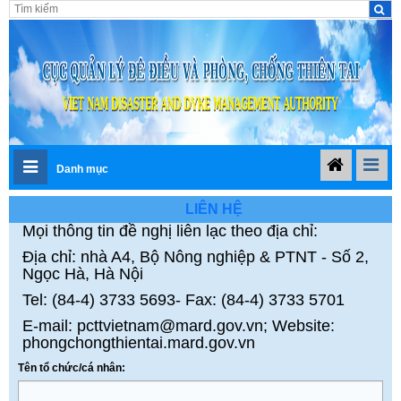
Danh mục
LIÊN HỆ
Mọi thông tin đề nghị liên lạc theo địa chỉ:
Địa chỉ: nhà A4, Bộ Nông nghiệp & PTNT - Số 2,
Ngọc Hà, Hà Nội
Tel: (84-4) 3733 5693- Fax: (84-4) 3733 5701
E-mail: pcttvietnam@mard.gov.vn; Website:
phongchongthientai.mard.gov.vn
Tên tổ chức/cá nhân: