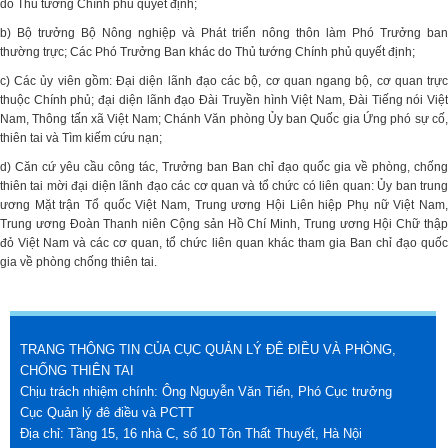
do Thủ tướng Chính phủ quyết định;
b) Bộ trưởng Bộ Nông nghiệp và Phát triển nông thôn làm Phó Trưởng ban
thường trực; Các Phó Trưởng Ban khác do Thủ tướng Chính phủ quyết định;
c) Các ủy viên gồm: Đại diện lãnh đạo các bộ, cơ quan ngang bộ, cơ quan trực
thuộc Chính phủ; đại diện lãnh đạo Đài Truyền hình Việt Nam, Đài Tiếng nói Việt
Nam, Thông tấn xã Việt Nam; Chánh Văn phòng Ủy ban Quốc gia Ứng phó sự cố,
thiên tai và Tìm kiếm cứu nạn;
d) Căn cứ yêu cầu công tác, Trưởng ban Ban chỉ đạo quốc gia về phòng, chống
thiên tai mời đại diện lãnh đạo các cơ quan và tổ chức có liên quan: Ủy ban trung
ương Mặt trận Tổ quốc Việt Nam, Trung ương Hội Liên hiệp Phụ nữ Việt Nam,
Trung ương Đoàn Thanh niên Cộng sản Hồ Chí Minh, Trung ương Hội Chữ thập
đỏ Việt Nam và các cơ quan, tổ chức liên quan khác tham gia Ban chỉ đạo quốc
gia về phòng chống thiên tai.
TRANG THÔNG TIN CỦA CỤC QUẢN LÝ ĐÊ ĐIỀU VÀ PHÒNG,
CHỐNG THIÊN TAI
Chịu trách nhiệm chính: Ông Nguyễn Văn Tiến, Phó Cục trưởng
Cục Quản lý đê điều và PCTT
Địa chỉ: Tầng 15, 16 nhà C, số 10 Tôn Thất Thuyết, Hà Nội