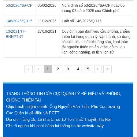
53/2026/NĐ-CP
05/02/2026
Nghị định số 53/2026/NĐ-CP ngày 05
tháng 02 năm 2026 của Chính phủ
146/2025/QH15
11/12/2025
Luật số 146/2025/QH15
13/2021/TT-
27/10/2021
Quy định bảo đảm yêu cầu phòng, chống
BNNPTNT
thiên tai trong quản lý, vận hành, sử dụng
các khu khai thác khoáng sản, khai thác
tài nguyên thiên nhiên khác, đô thị, du
lịch, công nghiệp, di tích lịch sử
«
‹
1
2
3
4
5
›
»
TRANG THÔNG TIN CỦA CỤC QUẢN LÝ ĐÊ ĐIỀU VÀ PHÒNG,
CHỐNG THIÊN TAI
Chịu trách nhiệm chính: Ông Nguyễn Văn Tiến, Phó Cục trưởng
Cục Quản lý đê điều và PCTT
Địa chỉ: Tầng 15, 16 nhà C, số 10 Tôn Thất Thuyết, Hà Nội
này
Ghi rõ nguồn khi phát hành lại thông tin từ website