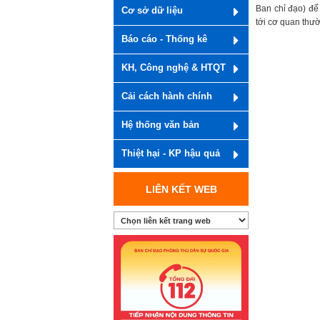
Ban chỉ đạo) để
Cơ sở dữ liệu
tới cơ quan thư
Báo cáo - Thống kê
KH, Công nghệ & HTQT
Cải cách hành chính
Hệ thống văn bản
Thiệt hại - KP hậu quả
LIÊN KẾT WEB