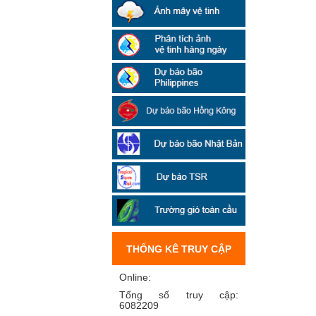
THỐNG KÊ TRUY CẬP
Online:
Tổng số truy cập:
6082209