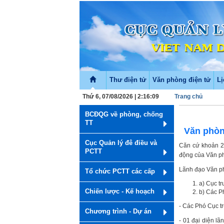
Thư điện tử
Văn phòng điện tử
Lị
Thứ 6, 07/08/2026 | 2:16:09
Trang chủ
BCĐQG về phòng, chống
TT
Văn phòn
Cục Quản lý đê điều và
Căn cứ khoản 2
PCTT
động của Văn ph
Lãnh đạo Văn ph
Tổ chức PCTT các cấp
a) Cục t
Chiến lược - Kế hoạch
b) Các P
- Các Phó Cục t
Chương trình - Dự án
- 01 đại diện l